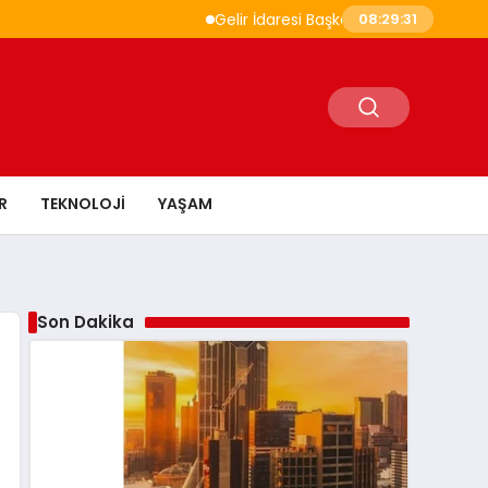
Gelir İdaresi Başkanlığı 860 Uzman Yardımcısı 
08:29:33
R
TEKNOLOJI
YAŞAM
Son Dakika