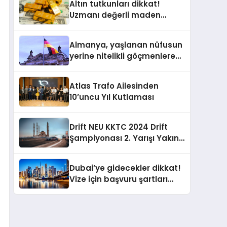
Altın tutkunları dikkat!
Uzmanı değerli maden
yatırımcılarını uyardı!
Almanya, yaşlanan nüfusun
yerine nitelikli göçmenlere
kapılarını açıyor
Atlas Trafo Ailesinden
10’uncu Yıl Kutlaması
Drift NEU KKTC 2024 Drift
Şampiyonası 2. Yarışı Yakın
Doğu Kampüsünde
Gerçekleştirildi
Dubai’ye gidecekler dikkat!
Vize için başvuru şartları
değişti