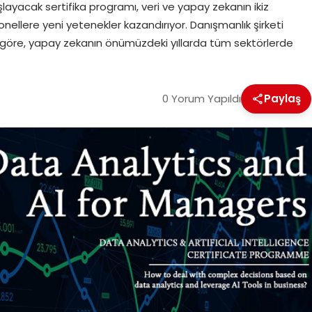
aşlayacak sertifika programı, veri ve yapay zekanın ikiz
llere yeni yetenekler kazandırıyor. Danışmanlık şirketi
 göre, yapay zekanın önümüzdeki yıllarda tüm sektörlerde
0 Yorum Yapıldı
Paylaş