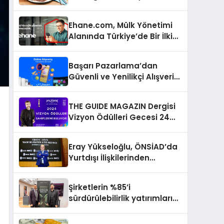
Ehane.com, Mülk Yönetimi
Alanında Türkiye’de Bir İlki
Gerçekleştirmek İçin
Yayında
Başarı Pazarlama’dan
Güvenli ve Yenilikçi Alışveriş
Deneyimi
THE GUIDE MAGAZIN Dergisi
Vizyon Ödülleri Gecesi 24
Aralık’ta
Eray Yükseloğlu, ÖNSİAD’da
Yurtdışı İlişkilerinden
Sorumlu Genel Başkan
Yardımcısı Oldu
Şirketlerin %85’i
sürdürülebilirlik yatırımlarını
artırdı