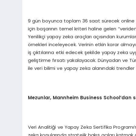
9 gün boyunca toplam 36 saat sürecek online 
için başarının temel kriteri haline gelen “verid
Yenilikçi yapay zeka araçları açısından kurumla
örnekleri inceleyecek. Verinin etkin karar almayı
iş çıktılarına etki edecek şekilde yapay zeka uy
geliştirme fırsatı yakalayacak. Dünyadan ve Tü
ile veri bilimi ve yapay zeka alanındaki trendle
Mezunlar, Mannheim Business School’dan se
Veri Analitiği ve Yapay Zeka Sertifika Programı
zeka konularında stratejik bakış açıları katmak