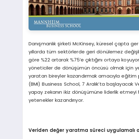
Danışmanlık şirketi McKinsey, küresel çapta ge
yıllarda tüm sektörlerde geri dönülemez değişik
göre %22 artarak %75’e çıktığını ortaya koyuyo
yöneticiler de dönüşümün öncüsü olmak için yeni
yaratan bireyler kazandırmak amacıyla eğitim
(BMI) Business School, 7 Aralık’ta başlayacak Ve
yapay zekanın ikiz dönüşümüne liderlik etmeyi he
yetenekler kazandırıyor.
Veriden değer yaratma süreci uygulamalı o