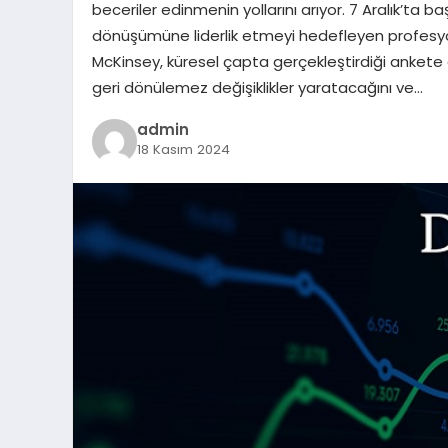
beceriler edinmenin yollarını arıyor. 7 Aralık’ta b
dönüşümüne liderlik etmeyi hedefleyen profesyone
McKinsey, küresel çapta gerçekleştirdiği ankete
geri dönülemez değişiklikler yaratacağını ve…
admin
18 Kasım 2024