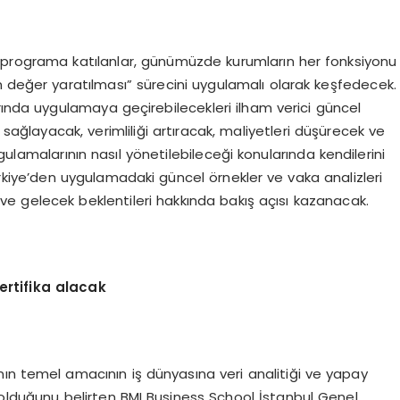
programa katılanlar, günümüzde kurumların her fonksiyonu
en değer yaratılması” sürecini uygulamalı olarak keşfedecek.
rında uygulamaya geçirebilecekleri ilham verici güncel
 sağlayacak, verimliliği artıracak, maliyetleri düşürecek ve
gulamalarının nasıl yönetilebileceği konularında kendilerini
rkiye’den uygulamadaki güncel örnekler ve vaka analizleri
r ve gelecek beklentileri hakkında bakış açısı kazanacak.
rtifika alacak
’nın temel amacının iş dünyasına veri analitiği ve yapay
 olduğunu belirten BMI Business School İstanbul Genel