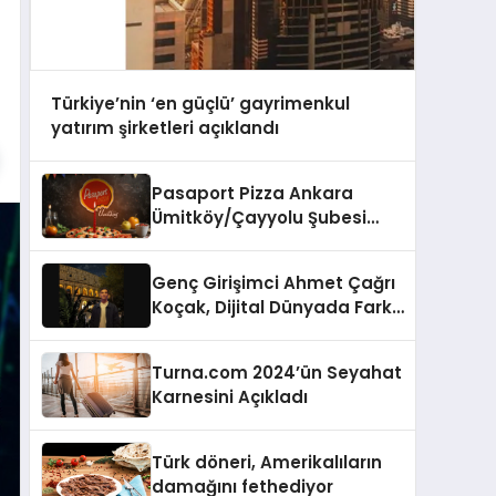
Türkiye’nin ‘en güçlü’ gayrimenkul
yatırım şirketleri açıklandı
Pasaport Pizza Ankara
Ümitköy/Çayyolu Şubesi
Açıldı!
Genç Girişimci Ahmet Çağrı
Koçak, Dijital Dünyada Fark
Yaratıyor!
Turna.com 2024’ün Seyahat
Karnesini Açıkladı
Türk döneri, Amerikalıların
damağını fethediyor