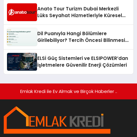
Anato Tour Turizm Dubai Merkezli
Lüks Seyahat Hizmetleriyle Küresel
Turizmde Öne Çıkıyor
Dil Puanıyla Hangi Bölümlere
Girilebiliyor? Tercih Öncesi Bilinmesi
Gerekenler
ELSİ Güç Sistemleri ve ELSIPOWER’dan
İşletmelere Güvenilir Enerji Çözümleri
Emlak Kredi ile Ev Almak ve Birçok Haberler ..