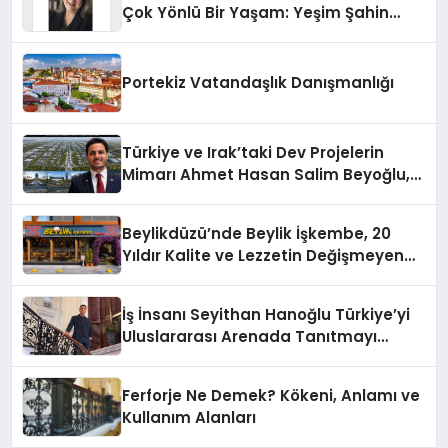
Çok Yönlü Bir Yaşam: Yeşim Şahin
Yaman
Portekiz Vatandaşlık Danışmanlığı
Türkiye ve Irak’taki Dev Projelerin
Mimarı Ahmet Hasan Salim Beyoğlu,
10 Milyon Metrekarelik “Al Yusuf
Holding Industrial City” Projesini
Beylikdüzü’nde Beylik İşkembe, 20
Hayata Geçirecek
Yıldır Kalite ve Lezzetin Değişmeyen
Adresi
İş İnsanı Seyithan Hanoğlu Türkiye’yi
Uluslararası Arenada Tanıtmayı
Hedefliyor
Ferforje Ne Demek? Kökeni, Anlamı ve
Kullanım Alanları