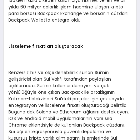
150’den fazla ülkeden kullanıcıya hizmet veren ve bir
yılda 60 milyar dolarlık işlem hacmine ulaşan kripto
para borsası Backpack Exchange ve borsanın cüzdanı
Backpack Wallet’la entegre oldu.
Listeleme fırsatları oluşturacak
Benzersiz hız ve ölçeklenebilirlik sunan Sui’nin
geliştiricisi olan Sui Vakfı tarafından paylaşılan
açıklamada, Sui’nin kullanıcı deneyimi ve çok
yönlülüğüyle öne çıkan Backpack ile ortaklığının
Katman-1 blokzinciri Sui’deki projeler için çok sayıda
entegrasyon ve listeleme fırsatı oluşturacağı belirtildi.
Bugüne dek Solana ve Ethereum ağlarını destekleyen,
iOS ve Android mobil uygulamalarının yanı sıra
Chrome eklentisiyle de kullanılan Backpack cüzdanı,
Sui ağı entegrasyonuyla güvenli depolama ve
kusursuz kripto varlık alım satımı işlemlerinde Sui