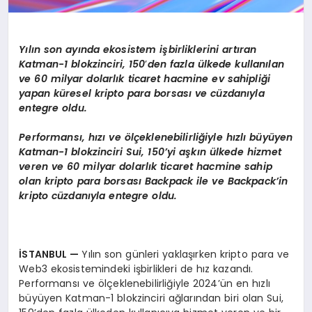
Y
ılın son ayında ekosistem işbirliklerini artıran
Katman-1 blokzinciri, 150
’
den fazla ülkede kullanılan
ve 60 milyar dolarlık ticaret hacmine ev sahipliği
yapan küresel kripto para borsası
ve c
üzdanıyla
entegre oldu.
Performansı
, h
ızı
ve
ö
lçeklenebilirliğiyle hızlı büyüyen
Katman-1 blokzinciri Sui, 150’yi aşkın ülkede hizmet
veren ve 60 milyar dolarlık ticaret hacmine sahip
olan kripto para borsası
Backpack
ile ve Backpack’in
kripto cüzdanıyla entegre oldu.
İSTANBUL
—
Yılın son günleri yaklaşırken kripto para ve
Web3 ekosistemindeki işbirlikleri de hız kazandı.
Performansı ve ölçeklenebilirliğiyle 2024’ün en hızlı
büyüyen Katman-1 blokzinciri ağlarından biri olan Sui,