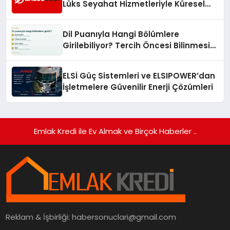
Lüks Seyahat Hizmetleriyle Küresel
Turizmde Öne Çıkıyor
Dil Puanıyla Hangi Bölümlere
Girilebiliyor? Tercih Öncesi Bilinmesi
Gerekenler
ELSİ Güç Sistemleri ve ELSIPOWER’dan
İşletmelere Güvenilir Enerji Çözümleri
Emlak Kredi ile Ev Almak ve Birçok Haberler ..
Reklam & İşbirliği:
habersonuclari@gmail.com