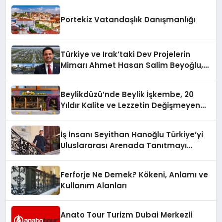
Portekiz Vatandaşlık Danışmanlığı
Türkiye ve Irak’taki Dev Projelerin
Mimarı Ahmet Hasan Salim Beyoğlu,
10 Milyon Metrekarelik “Al Yusuf
Holding Industrial City” Projesini
Beylikdüzü’nde Beylik İşkembe, 20
Hayata Geçirecek
Yıldır Kalite ve Lezzetin Değişmeyen
Adresi
İş İnsanı Seyithan Hanoğlu Türkiye’yi
Uluslararası Arenada Tanıtmayı
Hedefliyor
Ferforje Ne Demek? Kökeni, Anlamı ve
Kullanım Alanları
Anato Tour Turizm Dubai Merkezli