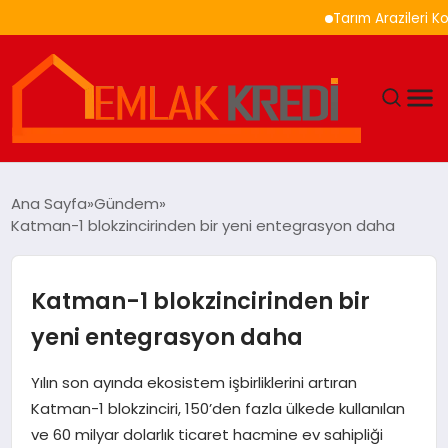
Tarım Arazileri Korunma
GÜNDEM
Ana Sayfa
Gündem
Katman-1 blokzincirinden bir yeni entegrasyon daha
EKONOMI
DÜNYA
Katman-1 blokzincirinden bir
yeni entegrasyon daha
EĞITIM
Yılın son ayında ekosistem işbirliklerini artıran
MAGAZIN
Katman-1 blokzinciri, 150’den fazla ülkede kullanılan
ve 60 milyar dolarlık ticaret hacmine ev sahipliği
SAĞLIK