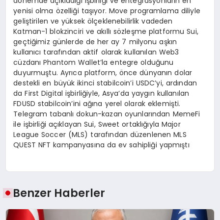
dönemde açıkladığı işbirliği ve entegrasyonların en
yenisi olma özelliği taşıyor. Move programlama diliyle
geliştirilen ve yüksek ölçeklenebilirlik vadeden
Katman-1 blokzinciri ve akıllı sözleşme platformu Sui,
geçtiğimiz günlerde de her ay 7 milyonu aşkın
kullanıcı tarafından aktif olarak kullanılan Web3
cüzdanı Phantom Wallet’la entegre olduğunu
duyurmuştu. Ayrıca platform, önce dünyanın dolar
destekli en büyük ikinci stabilcoin’i USDC’yi, ardından
da First Digital işbirliğiyle, Asya’da yaygın kullanılan
FDUSD stabilcoin’ini ağına yerel olarak eklemişti.
Telegram tabanlı dokun-kazan oyunlarından MemeFi
ile işbirliği açıklayan Sui, Sweet ortaklığıyla Major
League Soccer (MLS) tarafından düzenlenen MLS
QUEST NFT kampanyasına da ev sahipliği yapmıştı
Benzer Haberler