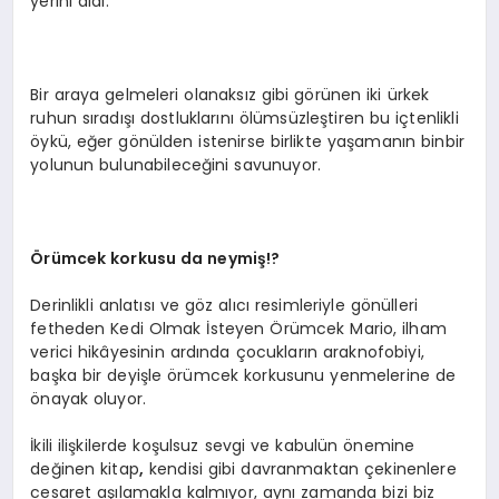
yerini aldı.
Bir araya gelmeleri olanaksız gibi görünen iki ürkek
ruhun sıradışı dostluklarını ölümsüzleştiren bu içtenlikli
öykü, eğer gönülden istenirse birlikte yaşamanın binbir
yolunun bulunabileceğini savunuyor.
Örümcek korkusu da neymiş
!?
Derinlikli anlatısı ve göz alıcı resimleriyle gönülleri
fetheden Kedi Olmak İsteyen Örümcek Mario, ilham
verici hikâyesinin ardında çocukların araknofobiyi,
başka bir deyişle örümcek korkusunu yenmelerine de
önayak oluyor.
İkili ilişkilerde koşulsuz sevgi ve kabulün önemine
değinen kitap
,
kendisi gibi davranmaktan çekinenlere
cesaret aşılamakla kalmıyor, aynı zamanda bizi biz