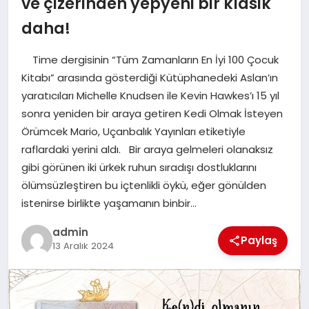
ve çizerinden yepyeni bir klasik
daha!
SIYASET
Time dergisinin “Tüm Zamanların En İyi 100 Çocuk
SPOR
Kitabı” arasında gösterdiği Kütüphanedeki Aslan’ın
yaratıcıları Michelle Knudsen ile Kevin Hawkes’ı 15 yıl
TEKNOLOJI
sonra yeniden bir araya getiren Kedi Olmak İsteyen
Örümcek Mario, Uçanbalık Yayınları etiketiyle
YAŞAM
raflardaki yerini aldı. Bir araya gelmeleri olanaksız
gibi görünen iki ürkek ruhun sıradışı dostluklarını
ölümsüzleştiren bu içtenlikli öykü, eğer gönülden
istenirse birlikte yaşamanın binbir…
admin
Paylaş
13 Aralık 2024