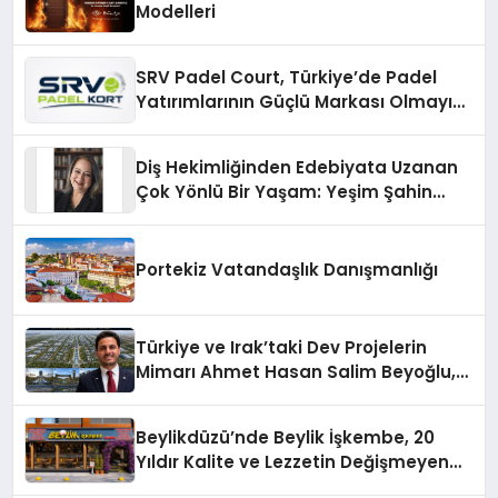
Modelleri
SRV Padel Court, Türkiye’de Padel
Yatırımlarının Güçlü Markası Olmayı
Sürdürüyor
Diş Hekimliğinden Edebiyata Uzanan
Çok Yönlü Bir Yaşam: Yeşim Şahin
Yaman
Portekiz Vatandaşlık Danışmanlığı
Türkiye ve Irak’taki Dev Projelerin
Mimarı Ahmet Hasan Salim Beyoğlu,
10 Milyon Metrekarelik “Al Yusuf
Holding Industrial City” Projesini
Beylikdüzü’nde Beylik İşkembe, 20
Hayata Geçirecek
Yıldır Kalite ve Lezzetin Değişmeyen
Adresi