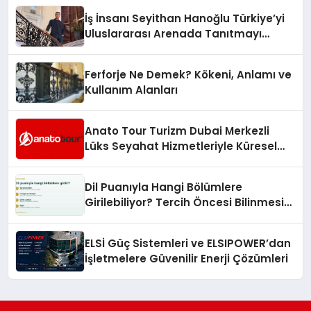
İş İnsanı Seyithan Hanoğlu Türkiye’yi
Uluslararası Arenada Tanıtmayı
Hedefliyor
Ferforje Ne Demek? Kökeni, Anlamı ve
Kullanım Alanları
Anato Tour Turizm Dubai Merkezli
Lüks Seyahat Hizmetleriyle Küresel
Turizmde Öne Çıkıyor
Dil Puanıyla Hangi Bölümlere
Girilebiliyor? Tercih Öncesi Bilinmesi
Gerekenler
ELSİ Güç Sistemleri ve ELSIPOWER’dan
İşletmelere Güvenilir Enerji Çözümleri