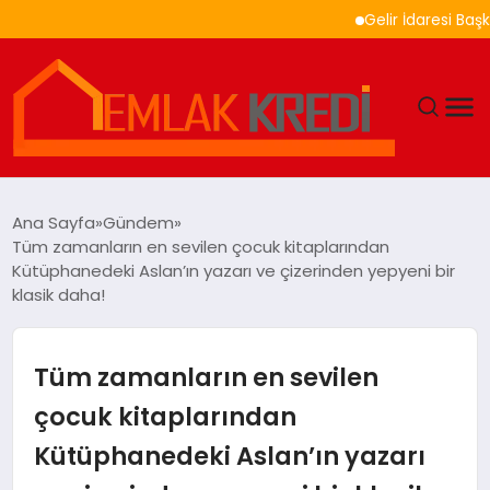
Gelir İdaresi Başkanlığ
GÜNDEM
Ana Sayfa
Gündem
Tüm zamanların en sevilen çocuk kitaplarından
EKONOMI
Kütüphanedeki Aslan’ın yazarı ve çizerinden yepyeni bir
klasik daha!
DÜNYA
Tüm zamanların en sevilen
EĞITIM
çocuk kitaplarından
MAGAZIN
Kütüphanedeki Aslan’ın yazarı
SAĞLIK