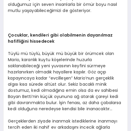
olduğumuz için seven insanlarla bir ömür boyu nasıl
mutlu yaşayabileceğimizi de gösteriyor.
Çocuklar, kendileri gibi olabilmenin dayanılmaz
hafifliğini hissedecek
Tüylü mü tüylü, büyük mü büyük bir örümcek olan
Mario, karanlık kuytu köşelerinde huzurla
saklanabileceği yeni yuvasının keyfini sürmeye
hazırlanırken olmadık hayallere kapılır. Göz açıp
kapayıncaya kadar “evcilleşen” Mario’nun gerçeklik
algısı kısa sürede altüst olur. Sekiz bacaklı minik
dostumuz, kedi olmadığına emin olsa da ev sahibesi
Bayan Betti’nin küçük oyununa ağ atarak çareyi kedi
gibi davranmakta bulur. İşin fenası, az daha çabalarsa
kedi olduğuna neredeyse kendisi bile inanacaktır…
Gerçeklerden ziyade inanmak istediklerine inanmayı
tercih eden
iki nahif ev arkadaşını incecik ağlarla