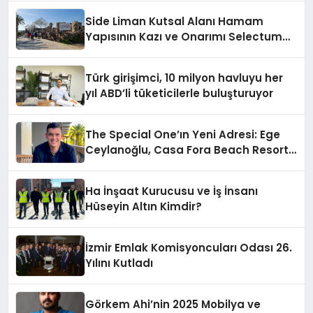
Side Liman Kutsal Alanı Hamam
Yapısının Kazı ve Onarımı Selectum
Hotels&Resorts’un da Katkılarıyla
Tamamlandı
Türk girişimci, 10 milyon havluyu her
yıl ABD’li tüketicilerle buluşturuyor
The Special One’ın Yeni Adresi: Ege
Ceylanoğlu, Casa Fora Beach Resort
Hotel’i Zirveye Taşımaya Geliyor!
Ha İnşaat Kurucusu ve İş İnsanı
Hüseyin Altın Kimdir?
İzmir Emlak Komisyoncuları Odası 26.
Yılını Kutladı
Görkem Ahi’nin 2025 Mobilya ve