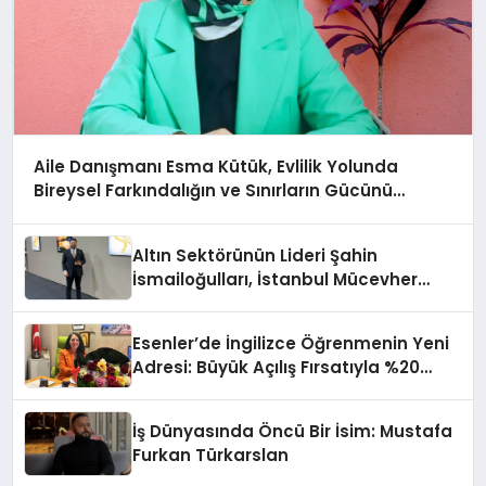
Aile Danışmanı Esma Kütük, Evlilik Yolunda
Bireysel Farkındalığın ve Sınırların Gücünü
Anlatıyor
Altın Sektörünün Lideri Şahin
İsmailoğulları, İstanbul Mücevher
Fuarı’nda Parladı ￼
Esenler’de İngilizce Öğrenmenin Yeni
Adresi: Büyük Açılış Fırsatıyla %20
İndirim!
İş Dünyasında Öncü Bir İsim: Mustafa
Furkan Türkarslan