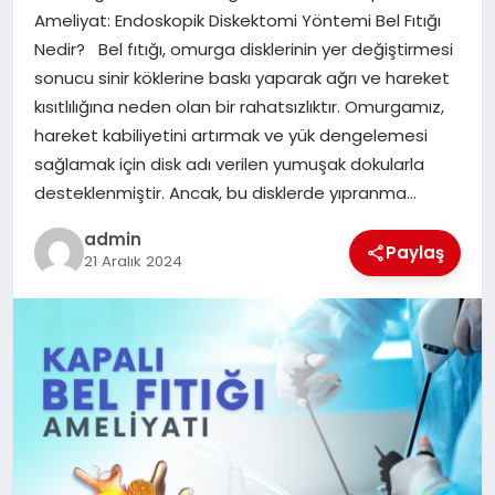
Ameliyat: Endoskopik Diskektomi Yöntemi Bel Fıtığı
Nedir? Bel fıtığı, omurga disklerinin yer değiştirmesi
SIYASET
sonucu sinir köklerine baskı yaparak ağrı ve hareket
kısıtlılığına neden olan bir rahatsızlıktır. Omurgamız,
SPOR
hareket kabiliyetini artırmak ve yük dengelemesi
sağlamak için disk adı verilen yumuşak dokularla
TEKNOLOJI
desteklenmiştir. Ancak, bu disklerde yıpranma…
YAŞAM
admin
Paylaş
21 Aralık 2024