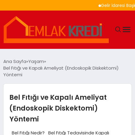
Gelir İdaresi Başkanlığı
GÜNDEM
Ana Sayfa
Yaşam
Bel Fıtığı ve Kapalı Ameliyat (Endoskopik Diskektomi)
EKONOMI
Yöntemi
DÜNYA
Bel Fıtığı ve Kapalı Ameliyat
EĞITIM
(Endoskopik Diskektomi)
Yöntemi
MAGAZIN
Bel Fıtığı Nedir? Bel Fıtığı Tedavisinde Kapalı
SAĞLIK