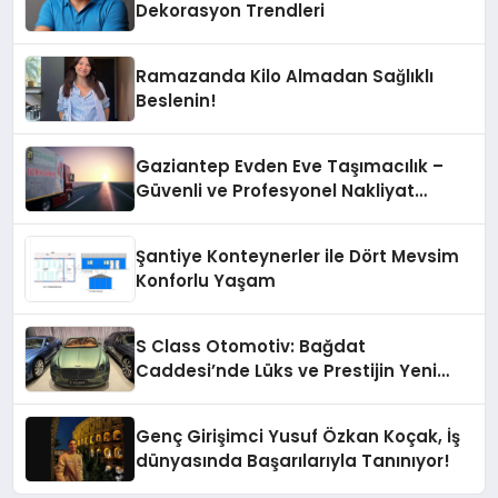
Dekorasyon Trendleri
Ramazanda Kilo Almadan Sağlıklı
Beslenin!
Gaziantep Evden Eve Taşımacılık –
Güvenli ve Profesyonel Nakliyat
Hizmeti
Şantiye Konteynerler ile Dört Mevsim
Konforlu Yaşam
S Class Otomotiv: Bağdat
Caddesi’nde Lüks ve Prestijin Yeni
Adresi
Genç Girişimci Yusuf Özkan Koçak, İş
dünyasında Başarılarıyla Tanınıyor!