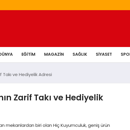
DÜNYA
EĞITIM
MAGAZIN
SAĞLIK
SIYASET
SPO
f Takı ve Hediyelik Adresi
n Zarif Takı ve Hediyelik
ıkan mekanlardan biri olan Hiç Kuyumculuk, geniş ürün