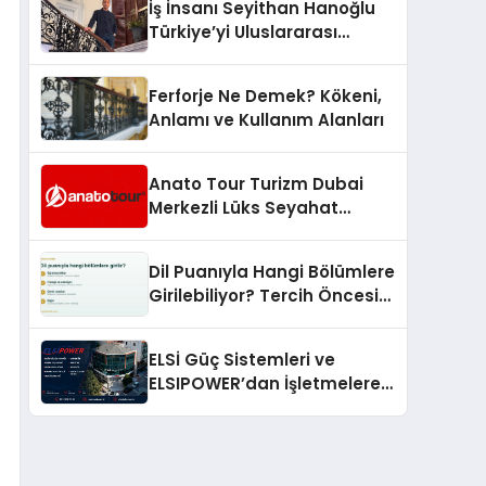
İş İnsanı Seyithan Hanoğlu
Türkiye’yi Uluslararası
Arenada Tanıtmayı
Hedefliyor
Ferforje Ne Demek? Kökeni,
Anlamı ve Kullanım Alanları
Anato Tour Turizm Dubai
Merkezli Lüks Seyahat
Hizmetleriyle Küresel
Turizmde Öne Çıkıyor
Dil Puanıyla Hangi Bölümlere
Girilebiliyor? Tercih Öncesi
Bilinmesi Gerekenler
ELSİ Güç Sistemleri ve
ELSIPOWER’dan İşletmelere
Güvenilir Enerji Çözümleri