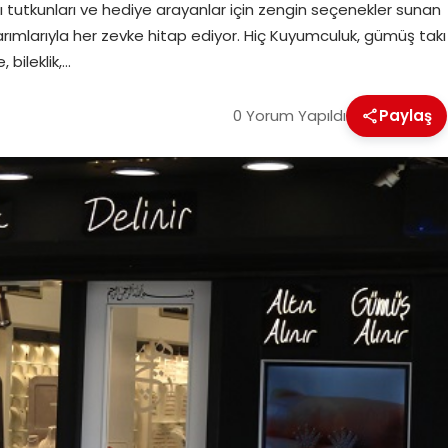
Takı tutkunları ve hediye arayanlar için zengin seçenekler sunan
mlarıyla her zevke hitap ediyor. Hiç Kuyumculuk, gümüş takı
 bileklik,…
0 Yorum Yapıldı
Paylaş