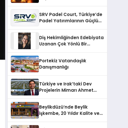
SRV Padel Court, Türkiye’de
Padel Yatırımlarının Güçlü
Markası Olmayı Sürdürüyor
Diş Hekimliğinden Edebiyata
Uzanan Çok Yönlü Bir
Yaşam: Yeşim Şahin Yaman
Portekiz Vatandaşlık
Danışmanlığı
Türkiye ve Irak’taki Dev
Projelerin Mimarı Ahmet
Hasan Salim Beyoğlu, 10
Milyon Metrekarelik “Al Yusuf
Beylikdüzü’nde Beylik
Holding Industrial City”
İşkembe, 20 Yıldır Kalite ve
Projesini Hayata Geçirecek
Lezzetin Değişmeyen Adresi