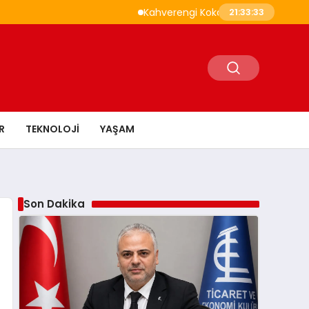
Kahverengi Kokarca İle Savaşta 1,6 Milyon Sam
21:33:35
R
TEKNOLOJI
YAŞAM
Son Dakika