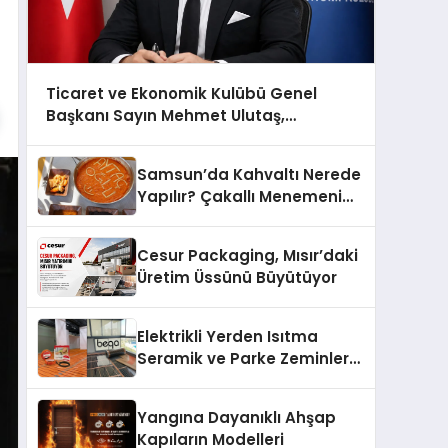
Ticaret ve Ekonomik Kulübü Genel
Başkanı Sayın Mehmet Ulutaş,
ekonomiye dair yaptığı açıklamada
şunları kaydetti:
Samsun’da Kahvaltı Nerede
Yapılır? Çakallı Menemeni
Önerileri
Cesur Packaging, Mısır’daki
Üretim Üssünü Büyütüyor
Elektrikli Yerden Isıtma
Seramik ve Parke Zeminler
İçin En Verimli Çözümler
Yangına Dayanıklı Ahşap
Kapıların Modelleri