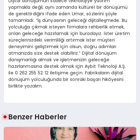
Dijital dönüşümün sadece teknolojiye yatırım
yapmakla değil, aynı zamanda kültürel bir dönüşümü
de gerektirdiğini ifade eden Umar, sözlerini şöyle
tamamladı: “İş dünyasının geleceği dijitalleşmede. Bu
yolculuğa çıkmak isteyen firmalara rehberlik etmek,
onları geleceğe hazırlamak için buradayız. İster üretim
süreçlerinizdeki verimliliği artırmak ister müşteri
deneyimini geliştirmek için olsun, doğru adımları
atmanızda size destek olabiliriz.” Dijital dönüşüm
danışmanlığı almak ve işletmenizin geleceğe
hazırlanmasına destek olmak için Aybit Teknoloji A.Ş.
ile 0 262 255 52 12 iletişime geçin. Fabrikaların dijital
dönüşüm yolculuğunda bir sonraki başarı hikâyesini
birlikte yazalım.
Benzer Haberler