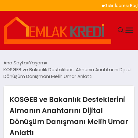
Gelir İdaresi Başkanlığ
GÜNDEM
Ana Sayfa
Yaşam
KOSGEB ve Bakanlık Desteklerini Almanın Anahtarını Dijital
EKONOMI
Dönüşüm Danışmanı Melih Umar Anlattı
DÜNYA
KOSGEB ve Bakanlık Desteklerini
EĞITIM
Almanın Anahtarını Dijital
Dönüşüm Danışmanı Melih Umar
MAGAZIN
Anlattı
SAĞLIK