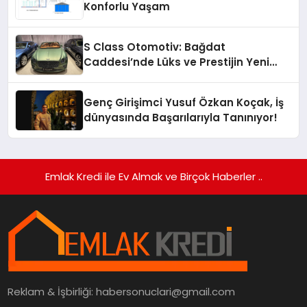
Konforlu Yaşam
S Class Otomotiv: Bağdat
Caddesi’nde Lüks ve Prestijin Yeni
Adresi
Genç Girişimci Yusuf Özkan Koçak, İş
dünyasında Başarılarıyla Tanınıyor!
Emlak Kredi ile Ev Almak ve Birçok Haberler ..
Reklam & İşbirliği:
habersonuclari@gmail.com