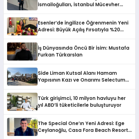
İsmailoğulları, İstanbul Mücevher
Fuarı’nda Parladı ￼
Esenler’de İngilizce Öğrenmenin Yeni
Adresi: Büyük Açılış Fırsatıyla %20
İndirim!
İş Dünyasında Öncü Bir İsim: Mustafa
Furkan Türkarslan
Side Liman Kutsal Alanı Hamam
Yapısının Kazı ve Onarımı Selectum
Hotels&Resorts’un da Katkılarıyla
Tamamlandı
Türk girişimci, 10 milyon havluyu her
yıl ABD’li tüketicilerle buluşturuyor
The Special One’ın Yeni Adresi: Ege
Ceylanoğlu, Casa Fora Beach Resort
Hotel’i Zirveye Taşımaya Geliyor!