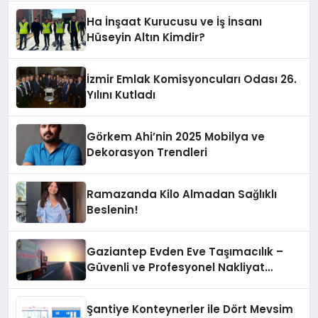
Ha İnşaat Kurucusu ve İş İnsanı
Hüseyin Altın Kimdir?
İzmir Emlak Komisyoncuları Odası 26.
Yılını Kutladı
Görkem Ahi’nin 2025 Mobilya ve
Dekorasyon Trendleri
Ramazanda Kilo Almadan Sağlıklı
Beslenin!
Gaziantep Evden Eve Taşımacılık –
Güvenli ve Profesyonel Nakliyat
Hizmeti
Şantiye Konteynerler ile Dört Mevsim