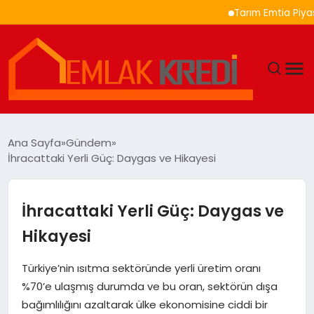
Tarım Emtia Piyasasında B
GÜNDEM
Ana Sayfa
Gündem
İhracattaki Yerli Güç: Daygas ve Hikayesi
EKONOMI
DÜNYA
İhracattaki Yerli Güç: Daygas ve
Hikayesi
EĞITIM
Türkiye’nin ısıtma sektöründe yerli üretim oranı
MAGAZIN
%70’e ulaşmış durumda ve bu oran, sektörün dışa
bağımlılığını azaltarak ülke ekonomisine ciddi bir
SAĞLIK