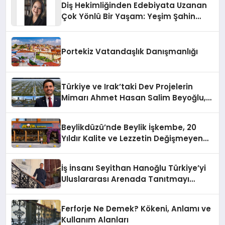
Diş Hekimliğinden Edebiyata Uzanan
Çok Yönlü Bir Yaşam: Yeşim Şahin
Yaman
Portekiz Vatandaşlık Danışmanlığı
Türkiye ve Irak’taki Dev Projelerin
Mimarı Ahmet Hasan Salim Beyoğlu,
10 Milyon Metrekarelik “Al Yusuf
Holding Industrial City” Projesini
Beylikdüzü’nde Beylik İşkembe, 20
Hayata Geçirecek
Yıldır Kalite ve Lezzetin Değişmeyen
Adresi
İş İnsanı Seyithan Hanoğlu Türkiye’yi
Uluslararası Arenada Tanıtmayı
Hedefliyor
Ferforje Ne Demek? Kökeni, Anlamı ve
Kullanım Alanları