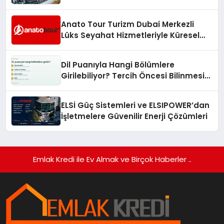
Anato Tour Turizm Dubai Merkezli
Lüks Seyahat Hizmetleriyle Küresel
Turizmde Öne Çıkıyor
Dil Puanıyla Hangi Bölümlere
Girilebiliyor? Tercih Öncesi Bilinmesi
Gerekenler
ELSİ Güç Sistemleri ve ELSIPOWER’dan
İşletmelere Güvenilir Enerji Çözümleri
Emlak Kredi ile Ev Almak ve Birçok Haberler ..