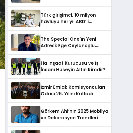
Onarımı Selectum
Hotels&Resorts’un da
Türk girişimci, 10 milyon
Katkılarıyla Tamamlandı
havluyu her yıl ABD’li
tüketicilerle buluşturuyor
The Special One’ın Yeni
Adresi: Ege Ceylanoğlu,
Casa Fora Beach Resort
Hotel’i Zirveye Taşımaya
Ha İnşaat Kurucusu ve İş
Geliyor!
İnsanı Hüseyin Altın Kimdir?
İzmir Emlak Komisyoncuları
Odası 26. Yılını Kutladı
Görkem Ahi’nin 2025 Mobilya
ve Dekorasyon Trendleri