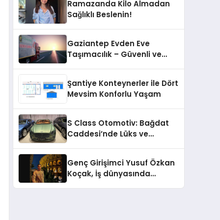
Ramazanda Kilo Almadan
Sağlıklı Beslenin!
Gaziantep Evden Eve
Taşımacılık – Güvenli ve
Profesyonel Nakliyat Hizmeti
Şantiye Konteynerler ile Dört
Mevsim Konforlu Yaşam
S Class Otomotiv: Bağdat
Caddesi’nde Lüks ve
Prestijin Yeni Adresi
Genç Girişimci Yusuf Özkan
Koçak, İş dünyasında
Başarılarıyla Tanınıyor!