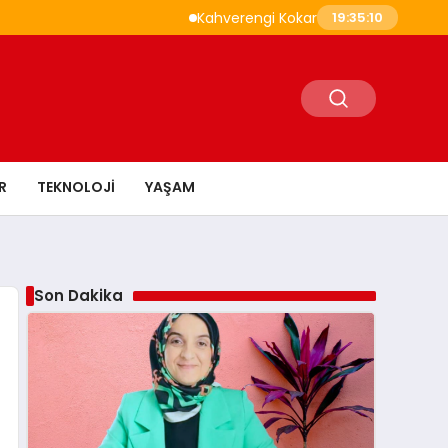
Kahverengi Kokarca İle Savaşta 1,6 Milyon Sa
19:35:11
R
TEKNOLOJI
YAŞAM
Son Dakika