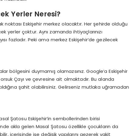
ek Yerler Neresi?
rak noktası Eskişehir merkez olacaktır. Her şehirde olduğu
k yerler çoktur. Aynı zamanda ihtiyaçlarınızı
sı fazladır. Peki ama merkez Eskişehir’de gezilecek
dalar bölgesini duymamış olamazsınız. Google’a Eskişehir
 Porsuk Çayı ve çevresine ait olmaktadır. Bu alanda
ıldığına şahit olabilirsiniz. Gelirseniz mutlaka uğramadan
sal Şatosu Eskişehir’in sembollerinden birisi
iğinde akla gelen Masal Şatosu özellikle çocukların da
ilir, içerisinde ise değişik yapılarını gezerek vakit