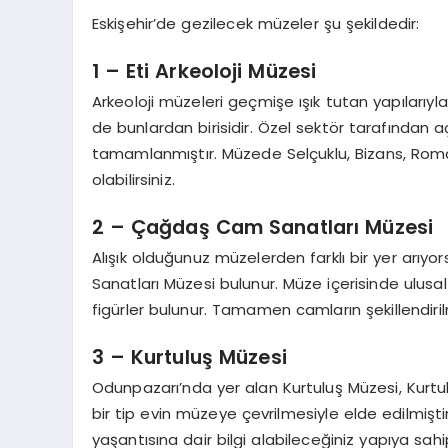
Eskişehir’de gezilecek müzeler şu şekildedir:
1 – Eti Arkeoloji Müzesi
Arkeoloji müzeleri geçmişe ışık tutan yapılarıyla
de bunlardan birisidir. Özel sektör tarafından aç
tamamlanmıştır. Müzede Selçuklu, Bizans, Roma, 
olabilirsiniz.
2 – Çağdaş Cam Sanatları Müzesi
Alışık olduğunuz müzelerden farklı bir yer arıy
Sanatları Müzesi bulunur. Müze içerisinde ulusa
figürler bulunur. Tamamen camların şekillendiri
3 – Kurtuluş Müzesi
Odunpazarı’nda yer alan Kurtuluş Müzesi, Kurtul
bir tip evin müzeye çevrilmesiyle elde edilmişt
yaşantısına dair bilgi alabileceğiniz yapıya sahip