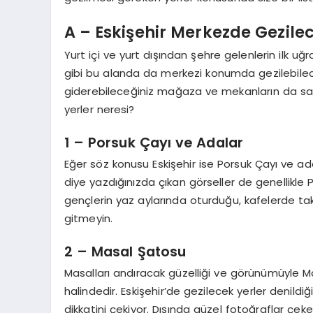
A – Eskişehir Merkezde Gezilec
Yurt içi ve yurt dışından şehre gelenlerin ilk uğ
gibi bu alanda da merkezi konumda gezilebilece
giderebileceğiniz mağaza ve mekanların da sayı
yerler neresi?
1 – Porsuk Çayı ve Adalar
Eğer söz konusu Eskişehir ise Porsuk Çayı ve a
diye yazdığınızda çıkan görseller de genellikle
gençlerin yaz aylarında oturduğu, kafelerde tak
gitmeyin.
2 – Masal Şatosu
Masalları andıracak güzelliği ve görünümüyle Ma
halindedir. Eskişehir’de gezilecek yerler denild
dikkatini çekiyor. Dışında güzel fotoğraflar çekeb