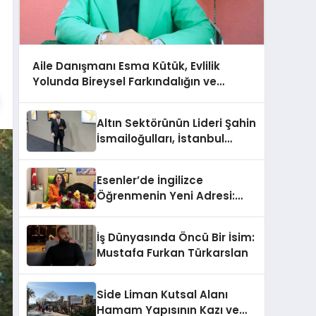
Aile Danışmanı Esma Kütük, Evlilik
Yolunda Bireysel Farkındalığın ve
Sınırların Gücünü Anlatıyor
Altın Sektörünün Lideri Şahin
İsmailoğulları, İstanbul
Mücevher Fuarı’nda Parladı ￼
Esenler’de İngilizce
Öğrenmenin Yeni Adresi:
Büyük Açılış Fırsatıyla %20
İndirim!
İş Dünyasında Öncü Bir İsim:
Mustafa Furkan Türkarslan
Side Liman Kutsal Alanı
Hamam Yapısının Kazı ve