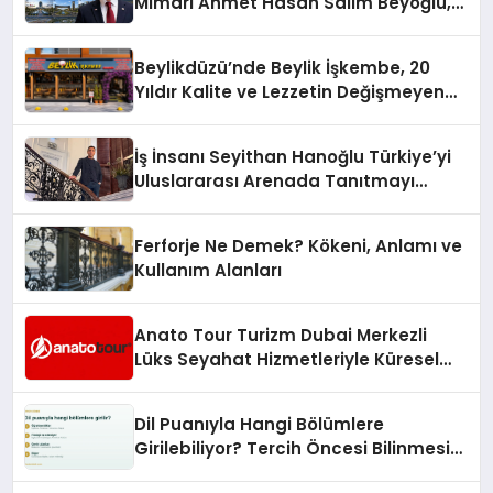
Mimarı Ahmet Hasan Salim Beyoğlu,
10 Milyon Metrekarelik “Al Yusuf
Holding Industrial City” Projesini
Beylikdüzü’nde Beylik İşkembe, 20
Hayata Geçirecek
Yıldır Kalite ve Lezzetin Değişmeyen
Adresi
İş İnsanı Seyithan Hanoğlu Türkiye’yi
Uluslararası Arenada Tanıtmayı
Hedefliyor
Ferforje Ne Demek? Kökeni, Anlamı ve
Kullanım Alanları
Anato Tour Turizm Dubai Merkezli
Lüks Seyahat Hizmetleriyle Küresel
Turizmde Öne Çıkıyor
Dil Puanıyla Hangi Bölümlere
Girilebiliyor? Tercih Öncesi Bilinmesi
Gerekenler