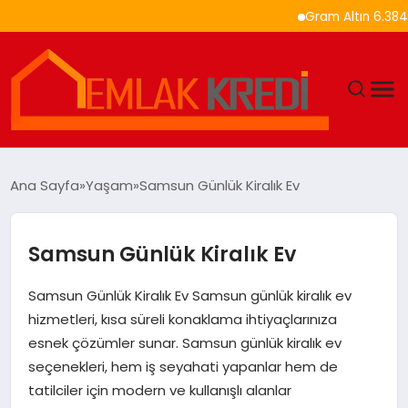
Gram Altın 6.384 TL’ye Yük
GÜNDEM
Ana Sayfa
Yaşam
Samsun Günlük Kiralık Ev
EKONOMI
Samsun Günlük Kiralık Ev
DÜNYA
Samsun Günlük Kiralık Ev Samsun günlük kiralık ev
EĞITIM
hizmetleri, kısa süreli konaklama ihtiyaçlarınıza
esnek çözümler sunar. Samsun günlük kiralık ev
MAGAZIN
seçenekleri, hem iş seyahati yapanlar hem de
tatilciler için modern ve kullanışlı alanlar
SAĞLIK