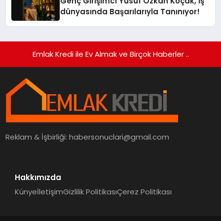
Genç Girişimci Yusuf Özkan Koçak, İş
dünyasında Başarılarıyla Tanınıyor!
Emlak Kredi ile Ev Almak ve Birçok Haberler ..
Reklam & İşbirliği:
habersonuclari@gmail.com
Hakkımızda
Künye
İletişim
Gizlilik Politikası
Çerez Politikası