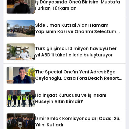
İş Dünyasında Öncü Bir İsim: Mustafa
Furkan Türkarslan
Side Liman Kutsal Alanı Hamam
Yapısının Kazı ve Onarımı Selectum
Hotels&Resorts’un da Katkılarıyla
Tamamlandı
Türk girişimci, 10 milyon havluyu her
yıl ABD’li tüketicilerle buluşturuyor
The Special One’ın Yeni Adresi: Ege
Ceylanoğlu, Casa Fora Beach Resort
Hotel’i Zirveye Taşımaya Geliyor!
Ha İnşaat Kurucusu ve İş İnsanı
Hüseyin Altın Kimdir?
İzmir Emlak Komisyoncuları Odası 26.
Yılını Kutladı