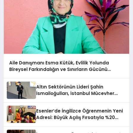
Aile Danışmanı Esma Kütük, Evlilik Yolunda
Bireysel Farkındalığın ve Sınırların Gücünü
Anlatıyor
Altın Sektörünün Lideri Şahin
İsmailoğulları, İstanbul Mücevher
Fuarı’nda Parladı ￼
Esenler’de İngilizce Öğrenmenin Yeni
Adresi: Büyük Açılış Fırsatıyla %20
İndirim!