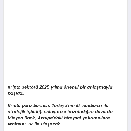
Kripto sekt
ö
rü 2025 yılına
ö
nemli bir anlaşmayla
başladı.
K
ripto para borsas
ı, Türkiye
’
nin ilk neobankı ile
stratejik işbirliği anlaş
mas
ı imzaladığını duyurdu.
Misyon Bank, Avrupa
’
daki bireysel yatırımcı
lara
White
BIT TR ile ulaşacak.