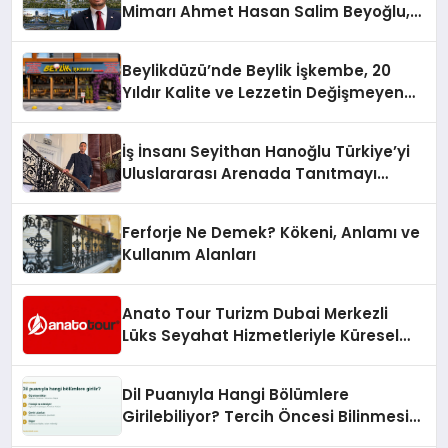
Mimarı Ahmet Hasan Salim Beyoğlu,
10 Milyon Metrekarelik “Al Yusuf
Holding Industrial City” Projesini
Beylikdüzü’nde Beylik İşkembe, 20
Hayata Geçirecek
Yıldır Kalite ve Lezzetin Değişmeyen
Adresi
İş İnsanı Seyithan Hanoğlu Türkiye’yi
Uluslararası Arenada Tanıtmayı
Hedefliyor
Ferforje Ne Demek? Kökeni, Anlamı ve
Kullanım Alanları
Anato Tour Turizm Dubai Merkezli
Lüks Seyahat Hizmetleriyle Küresel
Turizmde Öne Çıkıyor
Dil Puanıyla Hangi Bölümlere
Girilebiliyor? Tercih Öncesi Bilinmesi
Gerekenler