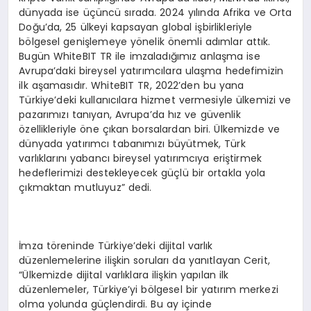
dünyada ise üçüncü sırada. 2024 yılında Afrika ve Orta
Doğu’da, 25 ülkeyi kapsayan global işbirlikleriyle
bölgesel genişlemeye yönelik önemli adımlar attık.
Bugün WhiteBIT TR ile imzaladığımız anlaşma ise
Avrupa’daki bireysel yatırımcılara ulaşma hedefimizin
ilk aşamasıdır. WhiteBIT TR, 2022’den bu yana
Türkiye’deki kullanıcılara hizmet vermesiyle ülkemizi ve
pazarımızı tanıyan, Avrupa’da hız ve güvenlik
özellikleriyle öne çıkan borsalardan biri. Ülkemizde ve
dünyada yatırımcı tabanımızı büyütmek, Türk
varlıklarını yabancı bireysel yatırımcıya eriştirmek
hedeflerimizi destekleyecek güçlü bir ortakla yola
çıkmaktan mutluyuz” dedi.
İmza töreninde Türkiye’deki dijital varlık
düzenlemelerine ilişkin soruları da yanıtlayan Cerit,
“Ülkemizde dijital varlıklara ilişkin yapılan ilk
düzenlemeler, Türkiye’yi bölgesel bir yatırım merkezi
olma yolunda güçlendirdi. Bu ay içinde