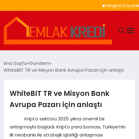
Yangına Dayanıklı Ahşa
GÜNDEM
Ana Sayfa
Gündem
WhiteBIT TR ve Misyon Bank Avrupa Pazarı için anlaştı
EKONOMI
DÜNYA
WhiteBIT TR ve Misyon Bank
Avrupa Pazarı için anlaştı
EĞITIM
Kripto sektörü 2025 yılına önemli bir
MAGAZIN
anlaşmayla başladı. Kripto para borsası, Türkiye’nin
ilk neobankı ile stratejik işbirliği anlaşması
SAĞLIK