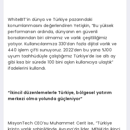
WhiteBIT’in dünya ve Türkiye pazarındaki
konumlanmasını değerlendiren Yetişkin, “Bu yüksek
performansın ardında, dünyanın en güvenli
borsalarından biri olmamız ve varlık çeşitliliğimiz
yatıyor. Kullanıcılarımıza 330’dan fazla dijital varlık ve
440 işlem çifti sunuyoruz. 2022’den bu yana %100
uyum taahhüdüyle çalıştığımız Türkiye’de ise altı ay
gibi kısa bir sürede 100 bini aşkın kullanıcıya ulaştık”
ifadelerini kullandı.
“
İkincil düzenlemelerle Türkiye, b
ö
lgesel yatırım
merkezi olma yolunda güçleniyor”
MisyonTech CEO’su Muhammet Cerit ise, “Türkiye
kripto varlık sahipliğinde Avrupa’da lider, MENA’da ikinci,