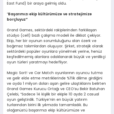
East Fund) bir araya gelmiş oldu.
“
Başarımızı ekip kültürümüze ve stratejimize
borçluyuz”
Grand Games, sektördeki rakiplerinden farklılaşan
stüdyo (cell) bazlı çalışma modeli ile dikkat çekiyor.
Ekip, her bir oyunun sorumluluğunu alan özerk ve
bağımsız takımlardan oluşuyor. Şirket, stratejik olarak
sektördeki popüler oyunlara yönelmek yerine, henüz
keşfedilmemiş alanlara odaklanarak büyük ve yenilikçi
oyun türleri yaratmayı hedefliyor.
Magic Sort! ve Car Match oyunlarının oyuncu tutma
ve gelir elde etme metriklerinde %1’lik dilime girdiğini
ve ayda 1 milyon doları aşan gelire ulaştıklarını belirten
Grand Games Kurucu Ortağı ve CEO’su Bekir Batuhan
Çelebi, “Sadece 14 kişilik bir ekiple 10 ayda 2 casual
oyun geliştirdik. Türkiye’nin en büyük yatırım
turlarından birini ilk yılımızda tamamladık. Bu
olağanüstü başarımızı ekip kültürümüze ve