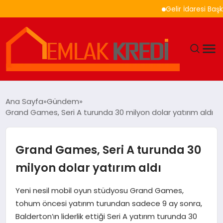
Gelir İdaresi Başkanlığ
GÜNDEM
Ana Sayfa
Gündem
Grand Games, Seri A turunda 30 milyon dolar yatırım aldı
EKONOMI
DÜNYA
Grand Games, Seri A turunda 30
milyon dolar yatırım aldı
EĞITIM
Yeni nesil mobil oyun stüdyosu Grand Games,
MAGAZIN
tohum öncesi yatırım turundan sadece 9 ay sonra,
Balderton’ın liderlik ettiği Seri A yatırım turunda 30
SAĞLIK