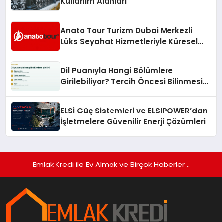
Kullanım Alanları
Anato Tour Turizm Dubai Merkezli
Lüks Seyahat Hizmetleriyle Küresel
Turizmde Öne Çıkıyor
Dil Puanıyla Hangi Bölümlere
Girilebiliyor? Tercih Öncesi Bilinmesi
Gerekenler
ELSİ Güç Sistemleri ve ELSIPOWER’dan
İşletmelere Güvenilir Enerji Çözümleri
Emlak Kredi ile Ev Almak ve Birçok Haberler ..