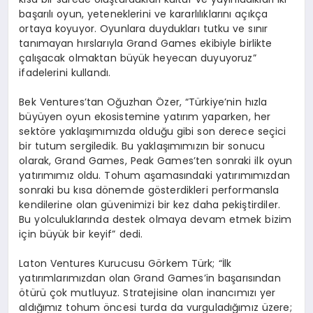
başarılı oyun, yeteneklerini ve kararlılıklarını açıkça
ortaya koyuyor. Oyunlara duydukları tutku ve sınır
tanımayan hırslarıyla Grand Games ekibiyle birlikte
çalışacak olmaktan büyük heyecan duyuyoruz”
ifadelerini kullandı.
Bek Ventures’tan Oğuzhan Özer, “Türkiye’nin hızla
büyüyen oyun ekosistemine yatırım yaparken, her
sektöre yaklaşımımızda olduğu gibi son derece seçici
bir tutum sergiledik. Bu yaklaşımımızın bir sonucu
olarak, Grand Games, Peak Games’ten sonraki ilk oyun
yatırımımız oldu. Tohum aşamasındaki yatırımımızdan
sonraki bu kısa dönemde gösterdikleri performansla
kendilerine olan güvenimizi bir kez daha pekiştirdiler.
Bu yolculuklarında destek olmaya devam etmek bizim
için büyük bir keyif” dedi.
Laton Ventures Kurucusu Görkem Türk; “İlk
yatırımlarımızdan olan Grand Games’in başarısından
ötürü çok mutluyuz. Stratejisine olan inancımızı yer
aldığımız tohum öncesi turda da vurguladığımız üzere;