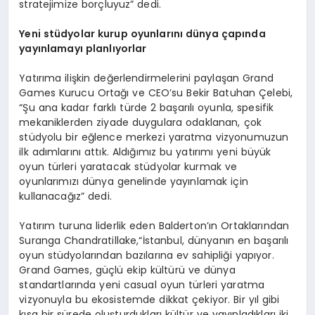
stratejimize borçluyuz” dedi.
Yeni stüdyolar kurup oyunlarını dünya çapında
yayınlamayı planlıyorlar
Yatırıma ilişkin değerlendirmelerini paylaşan Grand
Games Kurucu Ortağı ve CEO’su Bekir Batuhan Çelebi,
“Şu ana kadar farklı türde 2 başarılı oyunla, spesifik
mekaniklerden ziyade duygulara odaklanan, çok
stüdyolu bir eğlence merkezi yaratma vizyonumuzun
ilk adımlarını attık. Aldığımız bu yatırımı yeni büyük
oyun türleri yaratacak stüdyolar kurmak ve
oyunlarımızı dünya genelinde yayınlamak için
kullanacağız” dedi.
Yatırım turuna liderlik eden Balderton’ın Ortaklarından
Suranga Chandratillake,“İstanbul, dünyanın en başarılı
oyun stüdyolarından bazılarına ev sahipliği yapıyor.
Grand Games, güçlü ekip kültürü ve dünya
standartlarında yeni casual oyun türleri yaratma
vizyonuyla bu ekosistemde dikkat çekiyor. Bir yıl gibi
kısa bir sürede oluşturdukları kültür ve yayınladıkları iki