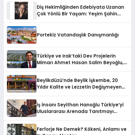
Diş Hekimliğinden Edebiyata Uzanan
Çok Yönlü Bir Yaşam: Yeşim Şahin
Yaman
Portekiz Vatandaşlık Danışmanlığı
Türkiye ve Irak’taki Dev Projelerin
Mimarı Ahmet Hasan Salim Beyoğlu,
10 Milyon Metrekarelik “Al Yusuf
Holding Industrial City” Projesini
Beylikdüzü’nde Beylik İşkembe, 20
Hayata Geçirecek
Yıldır Kalite ve Lezzetin Değişmeyen
Adresi
İş İnsanı Seyithan Hanoğlu Türkiye’yi
Uluslararası Arenada Tanıtmayı
Hedefliyor
Ferforje Ne Demek? Kökeni, Anlamı ve