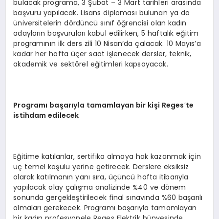
bulacak programa, 3 Şubat – 3 Mart tarihleri arasında
başvuru yapılacak. Lisans diploması bulunan ya da
üniversitelerin dördüncü sınıf öğrencisi olan kadın
adayların başvuruları kabul edilirken, 5 haftalık eğitim
programının ilk ders zili 10 Nisan’da çalacak. 10 Mayıs’a
kadar her hafta üçer saat işlenecek dersler, teknik,
akademik ve sektörel eğitimleri kapsayacak.
Programı başarıyla tamamlayan bir kiş
i Reges
’
te
istihdam edilecek
Eğitime katılanlar, sertifika almaya hak kazanmak için
üç temel koşulu yerine getirecek. Derslere eksiksiz
olarak katılmanın yanı sıra, üçüncü hafta itibarıyla
yapılacak olay çalışma analizinde %40 ve dönem
sonunda gerçekleştirilecek final sınavında %60 başarılı
olmaları gerekecek. Programı başarıyla tamamlayan
bir kadın profesyonele Reges Elektrik bünyesinde