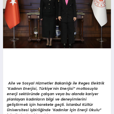
Aile ve Sosyal Hizmetler Bakanlığı
ile Reges Elektrik
“
Kadının Enerjisi, Türkiye
’
nin Enerjisi” mottosuyla
enerji sekt
ö
ründe çalışan veya bu alanda kariyer
planlayan kadınların bilgi ve deneyimlerini
geliştirmek için harekete geç
ti.
İstanbul Kültür
Ü
niversitesi işbirliğinde
“
Kadınlar İçin Enerji Okulu”