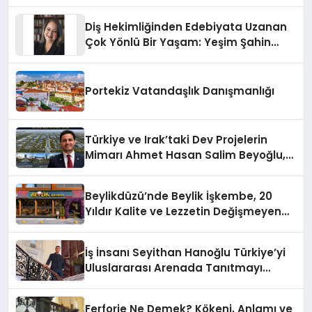
Sürdürüyor
Diş Hekimliğinden Edebiyata Uzanan
Çok Yönlü Bir Yaşam: Yeşim Şahin
Yaman
Portekiz Vatandaşlık Danışmanlığı
Türkiye ve Irak’taki Dev Projelerin
Mimarı Ahmet Hasan Salim Beyoğlu,
10 Milyon Metrekarelik “Al Yusuf
Holding Industrial City” Projesini
Beylikdüzü’nde Beylik İşkembe, 20
Hayata Geçirecek
Yıldır Kalite ve Lezzetin Değişmeyen
Adresi
İş İnsanı Seyithan Hanoğlu Türkiye’yi
Uluslararası Arenada Tanıtmayı
Hedefliyor
Ferforje Ne Demek? Kökeni, Anlamı ve