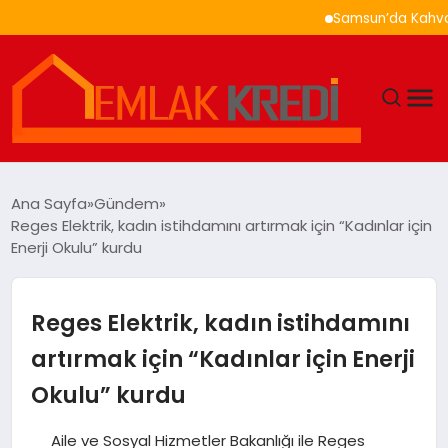
Samsun’da Kahvaltı Nere
GÜNDEM
Ana Sayfa
Gündem
Reges Elektrik, kadın istihdamını artırmak için “Kadınlar için
EKONOMI
Enerji Okulu” kurdu
DÜNYA
Reges Elektrik, kadın istihdamını
EĞITIM
artırmak için “Kadınlar için Enerji
Okulu” kurdu
MAGAZIN
Aile ve Sosyal Hizmetler Bakanlığı ile Reges
SAĞLIK