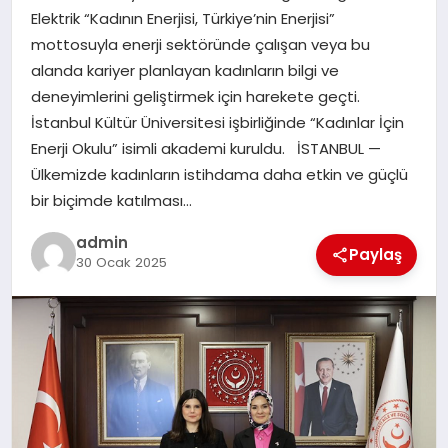
Elektrik “Kadının Enerjisi, Türkiye’nin Enerjisi”
mottosuyla enerji sektöründe çalışan veya bu
SIYASET
alanda kariyer planlayan kadınların bilgi ve
deneyimlerini geliştirmek için harekete geçti.
SPOR
İstanbul Kültür Üniversitesi işbirliğinde “Kadınlar İçin
Enerji Okulu” isimli akademi kuruldu. İSTANBUL —
TEKNOLOJI
Ülkemizde kadınların istihdama daha etkin ve güçlü
bir biçimde katılması…
YAŞAM
admin
Paylaş
30 Ocak 2025