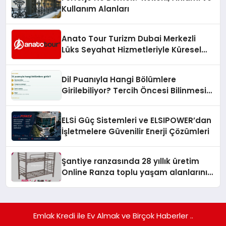
Kullanım Alanları
Anato Tour Turizm Dubai Merkezli
Lüks Seyahat Hizmetleriyle Küresel
Turizmde Öne Çıkıyor
Dil Puanıyla Hangi Bölümlere
Girilebiliyor? Tercih Öncesi Bilinmesi
Gerekenler
ELSİ Güç Sistemleri ve ELSIPOWER’dan
İşletmelere Güvenilir Enerji Çözümleri
Şantiye ranzasında 28 yıllık üretim
Online Ranza toplu yaşam alanlarını
tek elden donatıyor
Emlak Kredi ile Ev Almak ve Birçok Haberler ..