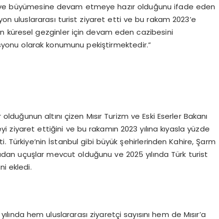
işine ve büyümesine devam etmeye hazır olduğunu ifade eden
ilyon uluslararası turist ziyaret etti ve bu rakam 2023’e
’ın küresel gezginler için devam eden cazibesini
syonu olarak konumunu pekiştirmektedir.”
ar olduğunun altını çizen Mısır Turizm ve Eski Eserler Bakanı
keyi ziyaret ettiğini ve bu rakamın 2023 yılına kıyasla yüzde
i. Türkiye’nin İstanbul gibi büyük şehirlerinden Kahire, Şarm
dan uçuşlar mevcut olduğunu ve 2025 yılında Türk turist
i ekledi.
ılında hem uluslararası ziyaretçi sayısını hem de Mısır’a