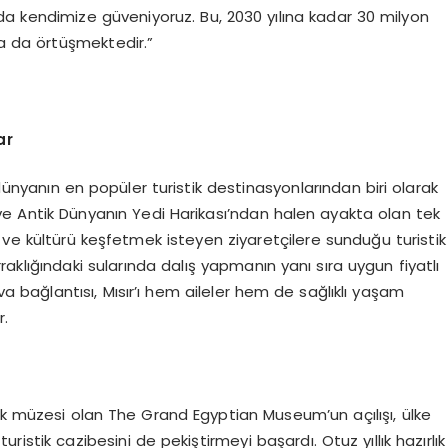
a kendimize güveniyoruz. Bu, 2030 yılına kadar 30 milyon
la da örtüşmektedir.”
ar
 dünyanın en popüler turistik destinasyonlarından biri olarak
 ve Antik Dünyanın Yedi Harikası’ndan halen ayakta olan tek
 ve kültürü keşfetmek isteyen ziyaretçilere sunduğu turistik
rraklığındaki sularında dalış yapmanın yanı sıra uygun fiyatlı
hava bağlantısı, Mısır’ı hem aileler hem de sağlıklı yaşam
r.
 müzesi olan The Grand Egyptian Museum’un açılışı, ülke
ristik cazibesini de pekiştirmeyi başardı. Otuz yıllık hazırlık