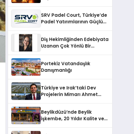
SRV Padel Court, Türkiye’de
Padel Yatırımlarının Güçlü
Markası Olmayı Sürdürüyor
Diş Hekimliğinden Edebiyata
Uzanan Çok Yönlü Bir
Yaşam: Yeşim Şahin Yaman
Portekiz Vatandaşlık
Danışmanlığı
Türkiye ve Irak’taki Dev
Projelerin Mimarı Ahmet
Hasan Salim Beyoğlu, 10
Milyon Metrekarelik “Al Yusuf
Beylikdüzü’nde Beylik
Holding Industrial City”
İşkembe, 20 Yıldır Kalite ve
Projesini Hayata Geçirecek
Lezzetin Değişmeyen Adresi