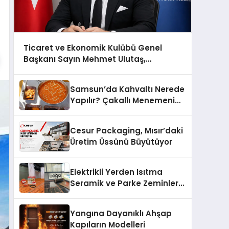
Ticaret ve Ekonomik Kulübü Genel
Başkanı Sayın Mehmet Ulutaş,
ekonomiye dair yaptığı açıklamada
şunları kaydetti:
Samsun’da Kahvaltı Nerede
Yapılır? Çakallı Menemeni
Önerileri
Cesur Packaging, Mısır’daki
Üretim Üssünü Büyütüyor
Elektrikli Yerden Isıtma
Seramik ve Parke Zeminler
İçin En Verimli Çözümler
Yangına Dayanıklı Ahşap
Kapıların Modelleri