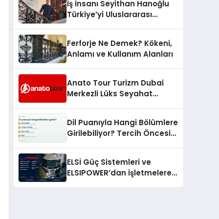
İş İnsanı Seyithan Hanoğlu
Türkiye’yi Uluslararası
Arenada Tanıtmayı
Hedefliyor
Ferforje Ne Demek? Kökeni,
Anlamı ve Kullanım Alanları
Anato Tour Turizm Dubai
Merkezli Lüks Seyahat
Hizmetleriyle Küresel
Turizmde Öne Çıkıyor
Dil Puanıyla Hangi Bölümlere
Girilebiliyor? Tercih Öncesi
Bilinmesi Gerekenler
ELSİ Güç Sistemleri ve
ELSIPOWER’dan İşletmelere
Güvenilir Enerji Çözümleri