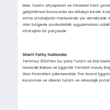
Mısır, turizm altyapısının ve mirasının hem çev
geliştirilmesi konusunda da oldukça kararlı. Kızılde
etme stratejisinin merkezinde yer almaktadır. 
olan bölgede sürdürülebilir uygulamalara odakla
stratejinin bir parçasıdır.
Sherif Fathy hakkında:
Temmuz 2024’ten bu yana Turizm ve Eski Eserl
Havacılık Bakanı ve EgyptAir Yönetim Kurulu Başk
Giza Piramitleri yakınlarındaki The Grand Egyptia
korunması ve ülkenin turizm ve arkeolojik potansiy