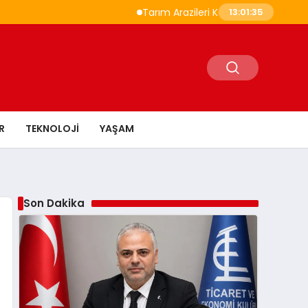
Tarım Arazileri Korunması Yönetmeliği Değişt
13:01:36
R
TEKNOLOJI
YAŞAM
Son Dakika