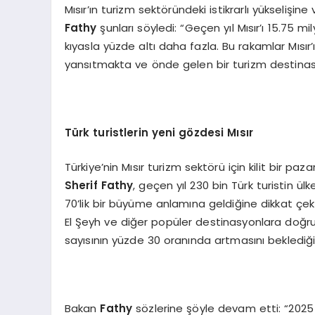
Mısır’ın turizm sektöründeki istikrarlı yüksel
Fathy
şunları söyledi: “Geçen yıl Mısır’ı 15.75 m
kıyasla yüzde altı daha fazla. Bu rakamlar Mısır
yansıtmakta ve önde gelen bir turizm destina
Türk turistlerin yeni gözdesi Mısır
Türkiye’nin Mısır turizm sektörü için kilit bir paz
Sherif Fathy
, geçen yıl 230 bin Türk turistin ül
70’lik bir büyüme anlamına geldiğine dikkat çekt
El Şeyh ve diğer popüler destinasyonlara doğru
sayısının yüzde 30 oranında artmasını beklediğin
Bakan
Fathy
sözlerine şöyle devam etti: “2025 y