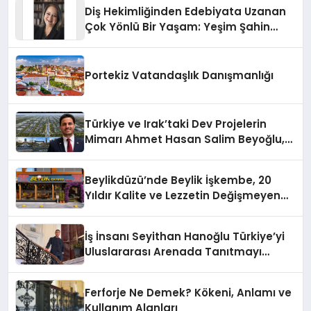
Diş Hekimliğinden Edebiyata Uzanan
Çok Yönlü Bir Yaşam: Yeşim Şahin
Yaman
Portekiz Vatandaşlık Danışmanlığı
Türkiye ve Irak’taki Dev Projelerin
Mimarı Ahmet Hasan Salim Beyoğlu,
10 Milyon Metrekarelik “Al Yusuf
Holding Industrial City” Projesini
Beylikdüzü’nde Beylik İşkembe, 20
Hayata Geçirecek
Yıldır Kalite ve Lezzetin Değişmeyen
Adresi
İş İnsanı Seyithan Hanoğlu Türkiye’yi
Uluslararası Arenada Tanıtmayı
Hedefliyor
Ferforje Ne Demek? Kökeni, Anlamı ve
Kullanım Alanları