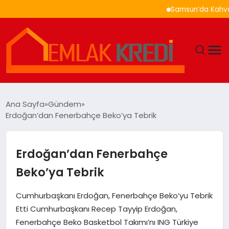
Samsun’da Kahvaltı Ne
GÜNDEM
Ana Sayfa
Gündem
Erdoğan’dan Fenerbahçe Beko’ya Tebrik
EKONOMI
DÜNYA
Erdoğan’dan Fenerbahçe
Beko’ya Tebrik
EĞITIM
Cumhurbaşkanı Erdoğan, Fenerbahçe Beko’yu Tebrik
MAGAZIN
Etti Cumhurbaşkanı Recep Tayyip Erdoğan,
Fenerbahçe Beko Basketbol Takımı’nı ING Türkiye
SAĞLIK