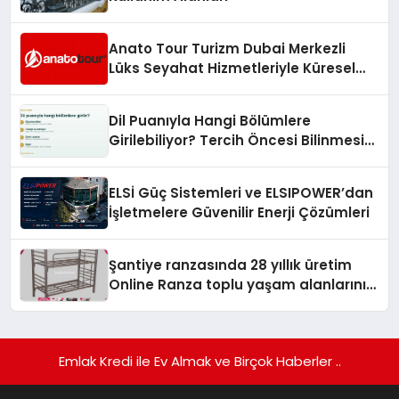
Anato Tour Turizm Dubai Merkezli
Lüks Seyahat Hizmetleriyle Küresel
Turizmde Öne Çıkıyor
Dil Puanıyla Hangi Bölümlere
Girilebiliyor? Tercih Öncesi Bilinmesi
Gerekenler
ELSİ Güç Sistemleri ve ELSIPOWER’dan
İşletmelere Güvenilir Enerji Çözümleri
Şantiye ranzasında 28 yıllık üretim
Online Ranza toplu yaşam alanlarını
tek elden donatıyor
Emlak Kredi ile Ev Almak ve Birçok Haberler ..