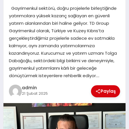
Gayrimenkul sektörü, doğru projelerle birleştiğinde
SIYASET
yatırımcılara yüksek kazanç sağlayan en güvenli
yatırım alanlarından biri haline geliyor. TD Group
SPOR
Gayrimenkul olarak, Türkiye ve Kuzey Kıbrıs’ta
gerçekleştirdiğimiz projelerle sadece ev satmakla
TEKNOLOJI
kalmıyor, aynı zamanda yatırımcılarımıza
kazandırıyoruz. Kurucumuz ve yatırım uzmanı Tolga
YAŞAM
Dabağoğlu, sektördeki bilgi birikimi ve deneyimiyle,
gayrimenkul yatırımlarını kârlı bir geleceğe
dönüştürmek isteyenlere rehberlik ediyor….
admin
Paylaş
21 Şubat 2025