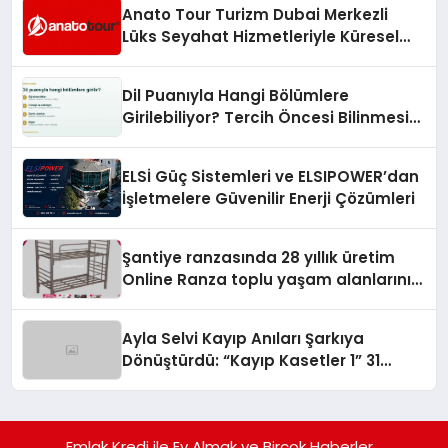
Anato Tour Turizm Dubai Merkezli
Lüks Seyahat Hizmetleriyle Küresel
Turizmde Öne Çıkıyor
Dil Puanıyla Hangi Bölümlere
Girilebiliyor? Tercih Öncesi Bilinmesi
Gerekenler
ELSİ Güç Sistemleri ve ELSIPOWER’dan
İşletmelere Güvenilir Enerji Çözümleri
Şantiye ranzasında 28 yıllık üretim
Online Ranza toplu yaşam alanlarını
tek elden donatıyor
Ayla Selvi Kayıp Anıları Şarkıya
Dönüştürdü: “Kayıp Kasetler 1” 31
Temmuz’da Yayında
Emlak Kredi ile Ev Almak ve Birçok Haberler ..