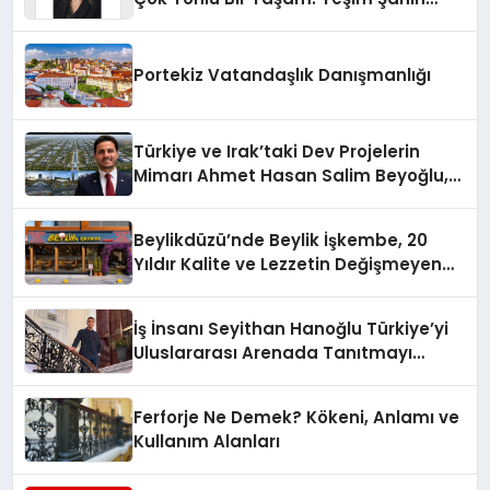
Yaman
Portekiz Vatandaşlık Danışmanlığı
Türkiye ve Irak’taki Dev Projelerin
Mimarı Ahmet Hasan Salim Beyoğlu,
10 Milyon Metrekarelik “Al Yusuf
Holding Industrial City” Projesini
Beylikdüzü’nde Beylik İşkembe, 20
Hayata Geçirecek
Yıldır Kalite ve Lezzetin Değişmeyen
Adresi
İş İnsanı Seyithan Hanoğlu Türkiye’yi
Uluslararası Arenada Tanıtmayı
Hedefliyor
Ferforje Ne Demek? Kökeni, Anlamı ve
Kullanım Alanları