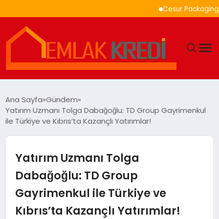
Cesur Packaging, Mısır’
GÜNDEM
Ana Sayfa
Gündem
Yatırım Uzmanı Tolga Dabağoğlu: TD Group Gayrimenkul
EKONOMI
ile Türkiye ve Kıbrıs’ta Kazançlı Yatırımlar!
DÜNYA
Yatırım Uzmanı Tolga
EĞITIM
Dabağoğlu: TD Group
Gayrimenkul ile Türkiye ve
MAGAZIN
Kıbrıs’ta Kazançlı Yatırımlar!
SAĞLIK