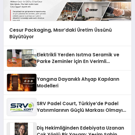
Cesur Packaging, Mısır’daki Üretim Üssünü
Büyütüyor
Elektrikli Yerden Isıtma Seramik ve
Parke Zeminler İçin En Verimli
Çözümler
Yangına Dayanıklı Ahşap Kapıların
Modelleri
SRV Padel Court, Türkiye’de Padel
Yatırımlarının Güçlü Markası Olmayı
Sürdürüyor
Diş Hekimliğinden Edebiyata Uzanan
Çok Yönlü Bir Yaşam: Yeşim Şahin