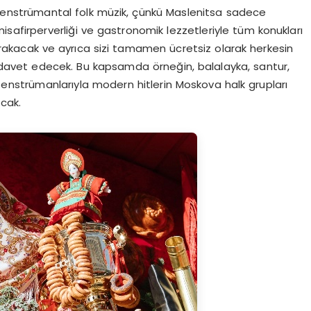
ı enstrümantal folk müzik, çünkü Maslenitsa sadece
isafirperverliği ve gastronomik lezzetleriyle tüm konukları
bırakacak ve ayrıca sizi tamamen ücretsiz olarak herkesin
ya davet edecek. Bu kapsamda örneğin, balalayka, santur,
s enstrümanlarıyla modern hitlerin Moskova halk grupları
cak.