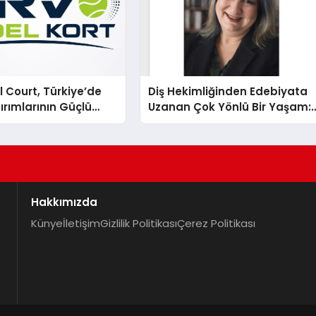
 Court, Türkiye’de
Diş Hekimliğinden Edebiyata
ırımlarının Güçlü
Uzanan Çok Yönlü Bir Yaşam:
Olmayı Sürdürüyor
Yeşim Şahin Yaman
Hakkımızda
Künye
İletişim
Gizlilik Politikası
Çerez Politikası