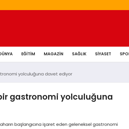
DÜNYA
EĞITIM
MAGAZIN
SAĞLIK
SIYASET
SPO
astronomi yolculuğuna davet ediyor
 bir gastronomi yolculuğuna
baharın başlangıcına işaret eden geleneksel gastronomi