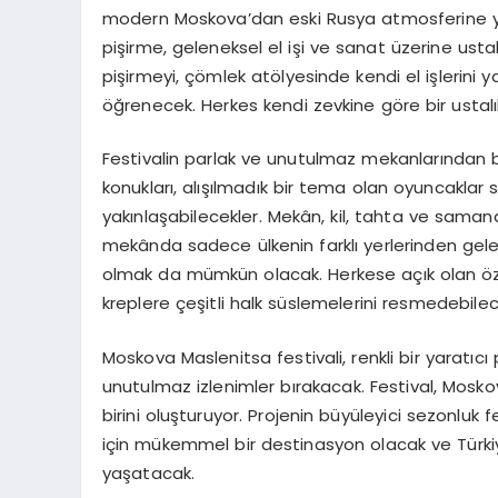
modern Moskova’dan eski Rusya atmosferine yolc
pişirme, geleneksel el işi ve sanat üzerine ustalık 
pişirmeyi, çömlek atölyesinde kendi el işlerin
öğrenecek. Herkes kendi zevkine göre bir ustalık
Festivalin parlak ve unutulmaz mekanlarından bi
konukları, alışılmadık bir tema olan oyuncaklar
yakınlaşabilecekler. Mekân, kil, tahta ve saman
mekânda sadece ülkenin farklı yerlerinden gele
olmak da mümkün olacak. Herkese açık olan özel
kreplere çeşitli halk süslemelerini resmedebilec
Moskova Maslenitsa festivali, renkli bir yaratı
unutulmaz izlenimler bırakacak. Festival, Mosko
birini oluşturuyor. Projenin büyüleyici sezonluk 
için mükemmel bir destinasyon olacak ve Türki
yaşatacak.