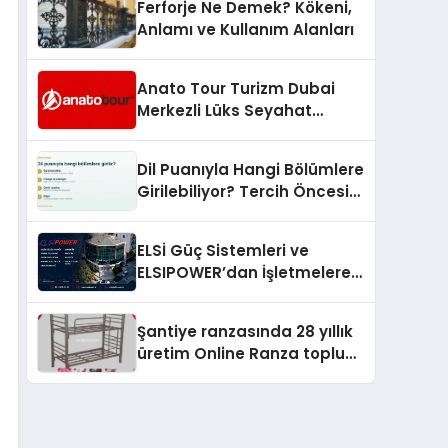
Ferforje Ne Demek? Kökeni,
Anlamı ve Kullanım Alanları
Anato Tour Turizm Dubai
Merkezli Lüks Seyahat
Hizmetleriyle Küresel
Turizmde Öne Çıkıyor
Dil Puanıyla Hangi Bölümlere
Girilebiliyor? Tercih Öncesi
Bilinmesi Gerekenler
ELSİ Güç Sistemleri ve
ELSIPOWER’dan İşletmelere
Güvenilir Enerji Çözümleri
Şantiye ranzasında 28 yıllık
üretim Online Ranza toplu
yaşam alanlarını tek elden
donatıyor