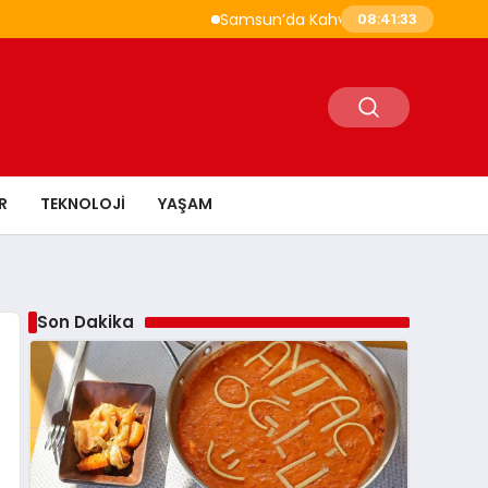
Samsun’da Kahvaltı Nerede Yapılır? Çakallı 
08:41:34
R
TEKNOLOJI
YAŞAM
Son Dakika