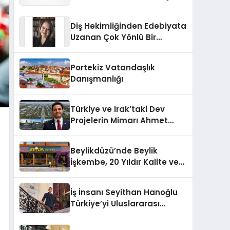
Markası Olmayı Sürdürüyor
Diş Hekimliğinden Edebiyata
Uzanan Çok Yönlü Bir
Yaşam: Yeşim Şahin Yaman
Portekiz Vatandaşlık
Danışmanlığı
Türkiye ve Irak’taki Dev
Projelerin Mimarı Ahmet
Hasan Salim Beyoğlu, 10
Milyon Metrekarelik “Al Yusuf
Beylikdüzü’nde Beylik
Holding Industrial City”
İşkembe, 20 Yıldır Kalite ve
Projesini Hayata Geçirecek
Lezzetin Değişmeyen Adresi
İş İnsanı Seyithan Hanoğlu
Türkiye’yi Uluslararası
Arenada Tanıtmayı
Hedefliyor