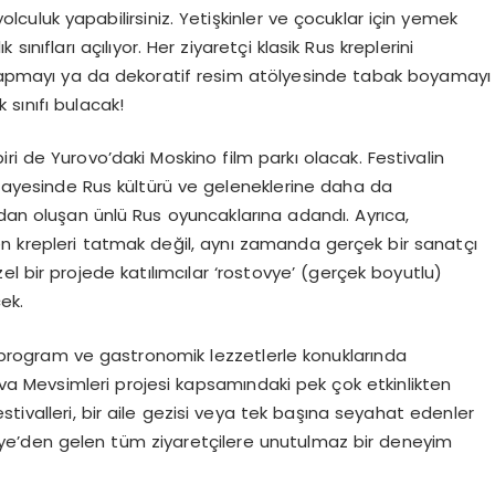
uluk yapabilirsiniz. Yetişkinler ve çocuklar için yemek
sınıfları açılıyor. Her ziyaretçi klasik Rus kreplerini
i yapmayı ya da dekoratif resim atölyesinde tabak boyamayı
 sınıfı bulacak!
ri de Yurovo’daki Moskino film parkı olacak. Festivalin
 sayesinde Rus kültürü ve geleneklerine daha da
dan oluşan ünlü Rus oyuncaklarına adandı. Ayrıca,
n krepleri tatmak değil, aynı zamanda gerçek bir sanatçı
 bir projede katılımcılar ‘rostovye’ (gerçek boyutlu)
ek.
cı program ve gastronomik lezzetlerle konuklarında
va Mevsimleri projesi kapsamındaki pek çok etkinlikten
festivalleri, bir aile gezisi veya tek başına seyahat edenler
ye’den gelen tüm ziyaretçilere unutulmaz bir deneyim