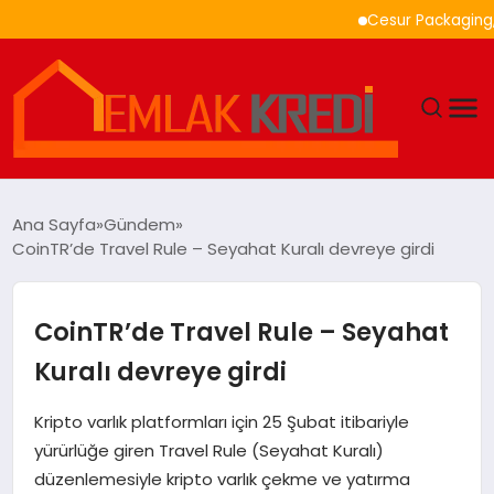
Cesur Packaging, Mısır
GÜNDEM
Ana Sayfa
Gündem
CoinTR’de Travel Rule – Seyahat Kuralı devreye girdi
EKONOMI
DÜNYA
CoinTR’de Travel Rule – Seyahat
Kuralı devreye girdi
EĞITIM
Kripto varlık platformları için 25 Şubat itibariyle
MAGAZIN
yürürlüğe giren Travel Rule (Seyahat Kuralı)
düzenlemesiyle kripto varlık çekme ve yatırma
SAĞLIK