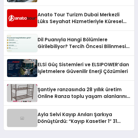
Anato Tour Turizm Dubai Merkezli
Lüks Seyahat Hizmetleriyle Küresel
Turizmde Öne Çıkıyor
Dil Puanıyla Hangi Bölümlere
Girilebiliyor? Tercih Öncesi Bilinmesi
Gerekenler
ELSİ Güç Sistemleri ve ELSIPOWER’dan
İşletmelere Güvenilir Enerji Çözümleri
Şantiye ranzasında 28 yıllık üretim
Online Ranza toplu yaşam alanlarını
tek elden donatıyor
Ayla Selvi Kayıp Anıları Şarkıya
Dönüştürdü: “Kayıp Kasetler 1” 31
Temmuz’da Yayında