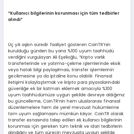
“
Kullanıcı bilgilerinin korunması iç
in t
üm tedbirler
alındı”
Üç yılı aşkın süredir faaliyet gösteren CoinTR’nin
kurulduğu günden bu yana %100 uyum taahhüdü
verdiğini vurgulayan Ali Eşelioğlu, “Kripto varlık
transferlerinde ve yatırma-çekme işlemlerinde eksik
veya hatalı bilgi paylaşılması, transfer işlemlerinin
gecikmesine ya da iptaline konu olabilir. Finansal
iletişimi kolaylaştırmak ve kripto para piyasalarındaki
güvenliğe ek bir katman eklemek amacıyla %100
uyum taahhüdümüze uygun şekilde devreye aldığımız
bu güncelleme, CoinTR’nin hem uluslararası finansal
düzenlemelere hem de yerel mevzuat hükümlerine
tam uyum sağlamasını mümkün kılıyor. CoinTR olarak
transfer esnasında talep edilen ek kullanıcı bilgilerinin
korunması için gereken tüm teknik ve idari tedbirlerin
alındığını ve tüm sürecin mevzuata uygun şekilde