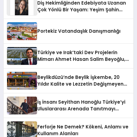
Diş Hekimliğinden Edebiyata Uzanan
Çok Yönlü Bir Yaşam: Yeşim Şahin
Yaman
Portekiz Vatandaşlık Danışmanlığı
Türkiye ve Irak’taki Dev Projelerin
Mimarı Ahmet Hasan Salim Beyoğlu,
10 Milyon Metrekarelik “Al Yusuf
Holding Industrial City” Projesini
Beylikdüzü’nde Beylik İşkembe, 20
Hayata Geçirecek
Yıldır Kalite ve Lezzetin Değişmeyen
Adresi
İş İnsanı Seyithan Hanoğlu Türkiye’yi
Uluslararası Arenada Tanıtmayı
Hedefliyor
Ferforje Ne Demek? Kökeni, Anlamı ve
Kullanım Alanları