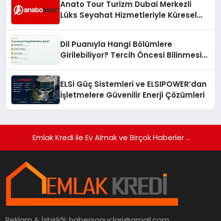
Anato Tour Turizm Dubai Merkezli
Lüks Seyahat Hizmetleriyle Küresel
Turizmde Öne Çıkıyor
Dil Puanıyla Hangi Bölümlere
Girilebiliyor? Tercih Öncesi Bilinmesi
Gerekenler
ELSİ Güç Sistemleri ve ELSIPOWER’dan
İşletmelere Güvenilir Enerji Çözümleri
Emlak Kredi ile Ev Almak ve Birçok Haberler ..
Reklam & İşbirliği:
habersonuclari@gmail.com