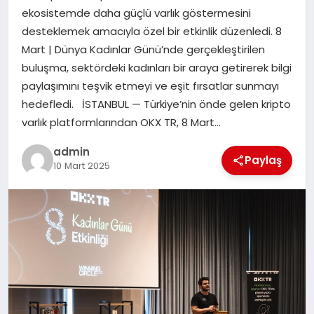
ekosistemde daha güçlü varlık göstermesini
desteklemek amacıyla özel bir etkinlik düzenledi. 8
SIYASET
Mart | Dünya Kadınlar Günü’nde gerçekleştirilen
buluşma, sektördeki kadınları bir araya getirerek bilgi
SPOR
paylaşımını teşvik etmeyi ve eşit fırsatlar sunmayı
hedefledi. İSTANBUL — Türkiye’nin önde gelen kripto
TEKNOLOJI
varlık platformlarından OKX TR, 8 Mart…
YAŞAM
admin
Paylaş
10 Mart 2025