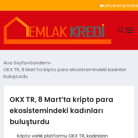
Kahverengi Kokarca İle 
GÜNDEM
Ana Sayfa
Gündem
OKX TR, 8 Mart’ta kripto para ekosistemindeki kadınları
EKONOMI
buluşturdu
DÜNYA
OKX TR, 8 Mart’ta kripto para
EĞITIM
ekosistemindeki kadınları
buluşturdu
MAGAZIN
Kripto varlık platformu OKX TR, kadınların
SAĞLIK