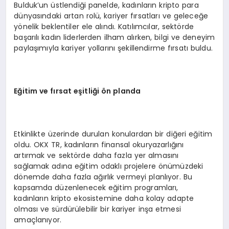
Bulduk’un üstlendiği panelde, kadınların kripto para
dünyasındaki artan rolü, kariyer fırsatları ve geleceğe
yönelik beklentiler ele alındı. Katılımcılar, sektörde
başarılı kadın liderlerden ilham alırken, bilgi ve deneyim
paylaşımıyla kariyer yollarını şekillendirme fırsatı buldu.
Eğitim ve fırsat eş
itli
ği
ö
n planda
Etkinlikte üzerinde durulan konulardan bir diğeri eğitim
oldu. OKX TR, kadınların finansal okuryazarlığını
artırmak ve sektörde daha fazla yer almasını
sağlamak adına eğitim odaklı projelere önümüzdeki
dönemde daha fazla ağırlık vermeyi planlıyor. Bu
kapsamda düzenlenecek eğitim programları,
kadınların kripto ekosistemine daha kolay adapte
olması ve sürdürülebilir bir kariyer inşa etmesi
amaçlanıyor.