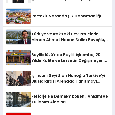
Yaman
Portekiz Vatandaşlık Danışmanlığı
Türkiye ve Irak’taki Dev Projelerin
Mimarı Ahmet Hasan Salim Beyoğlu,
10 Milyon Metrekarelik “Al Yusuf
Holding Industrial City” Projesini
Beylikdüzü’nde Beylik İşkembe, 20
Hayata Geçirecek
Yıldır Kalite ve Lezzetin Değişmeyen
Adresi
İş İnsanı Seyithan Hanoğlu Türkiye’yi
Uluslararası Arenada Tanıtmayı
Hedefliyor
Ferforje Ne Demek? Kökeni, Anlamı ve
Kullanım Alanları