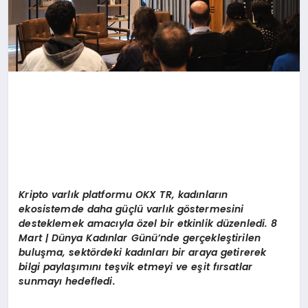
Kripto varlık platformu OKX TR, kadınların
ekosistemde daha güçlü varlık g
ö
stermesini
desteklemek amacıyla
ö
zel bir etkinlik düzenledi. 8
Mart | Dünya Kadınlar Günü’nde gerçekleştirilen
buluşma, sekt
ö
rdeki kadınları bir araya getirerek
bilgi paylaşımını teşvik etmeyi ve eş
it f
ırsatlar
sunmayı hedefledi.