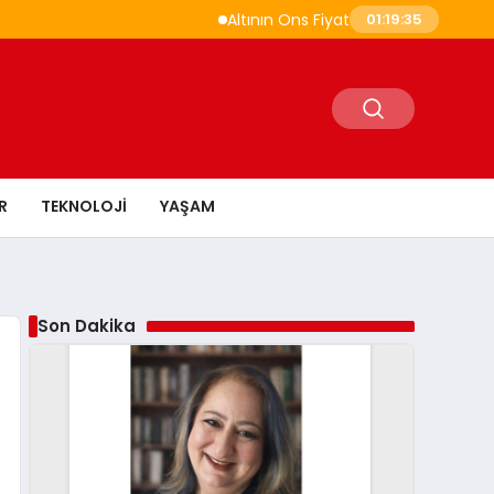
Altının Ons Fiyatı Temmuz Ayında Yükselişe 
01:19:36
R
TEKNOLOJI
YAŞAM
Son Dakika