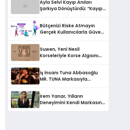
Ayla Selvi Kayıp Anıları
Şarkıya Dönüştürdü: “Kayıp
Kasetler 1” 31 Temmuz’da
Yayında
Bütçenizi Riske Atmayın
Gerçek Kullanıcılarla Güvenli
Sosyal Medya Büyümesi
Suwen, Yeni Nesil
Korseleriyle Korse Algısını
Değiştiriyor
İş İnsanı Tuna Abbasoğlu
MR. TUNA Markasıyla
Güneydoğu Asya’da
Büyümeye Devam Ediyor
İrem Yanar, Yılların
Deneyimini Kendi Markasına
Taşıdı