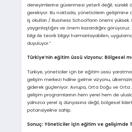
deneyimlerine güvenmesi yeterli değil; sürekli
gerekiyor. Bu noktada, yöneticilerin gelişimine
iş okulları / Business School’ların önemi yükse
yaygınlaştığını ve önem kazandığını görüyoruz.
bilgi ile teorik bilgiyi harmanlayabilen, uygul
duyuluyor.”
Türkiye’nin eğitim üssü vizyonu: B
ö
lgesel m
Türkiye, yöneticiler için bir eğitim üssü yaratma
gelişim merkezi haline gelme vizyonu, ülkemizi
giderek güçleniyor. Avrupa, Orta Doğu ve Orta 
gelişim programlarının hem yerel hem de ulusla
yalnızca yerel iş dünyasına değil, bölgesel lid
potansiyeline sahip.
Sonuç: Y
ö
neticiler için eğitim ve gelişimde 