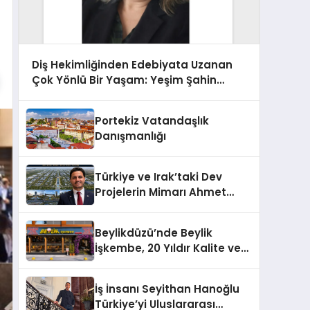
Diş Hekimliğinden Edebiyata Uzanan
Çok Yönlü Bir Yaşam: Yeşim Şahin
Yaman
Portekiz Vatandaşlık
Danışmanlığı
Türkiye ve Irak’taki Dev
Projelerin Mimarı Ahmet
Hasan Salim Beyoğlu, 10
Milyon Metrekarelik “Al Yusuf
Beylikdüzü’nde Beylik
Holding Industrial City”
İşkembe, 20 Yıldır Kalite ve
Projesini Hayata Geçirecek
Lezzetin Değişmeyen Adresi
İş İnsanı Seyithan Hanoğlu
Türkiye’yi Uluslararası