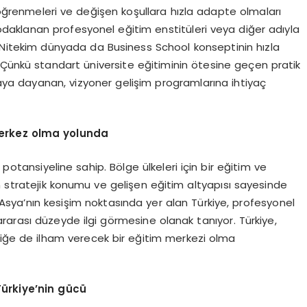
 öğrenmeleri ve değişen koşullara hızla adapte olmaları
 odaklanan profesyonel eğitim enstitüleri veya diğer adıyla
k. Nitekim dünyada da Business School konseptinin hızla
 Çünkü standart üniversite eğitiminin ötesine geçen pratik
amaya dayanan, vizyoner gelişim programlarına ihtiyaç
erkez olma yolunda
 potansiyeline sahip. Bölge ülkeleri için bir eğitim ve
n stratejik konumu ve gelişen eğitim altyapısı sayesinde
Asya’nın kesişim noktasında yer alan Türkiye, profesyonel
rarası düzeyde ilgi görmesine olanak tanıyor. Türkiye,
erliğe de ilham verecek bir eğitim merkezi olma
Türkiye
’
nin gücü