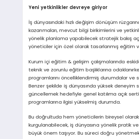
Yeni yetkinlikler devreye giriyor
İş dünyasındaki hızlı değişim dönüşüm rüzgarına 
kazanmaları, mevcut bilgi birikimlerini ve yetki
yönelik planlama yapabilecek stratejik bakış aç
yöneticiler için özel olarak tasarlanmış eğitim 
Kurum içi eğitim & gelişim çalışmalarında eskid
teknik ve zorunlu eğitim başlıklarına odaklanır
programlarını öncelliklendirmiş durumdalar ve stra
Benzer şekilde iş dünyasında yüksek deneyim sah
güncellemek hedefiyle genel katılıma açık sert
programlarına ilgisi yükselmiş durumda.
Bu doğrultuda hem yöneticilerin bireysel olara
kurgulanabilecek, iş dünyasına yönelik pratik v
büyük önem taşıyor. Bu süreci doğru yönetmek iç