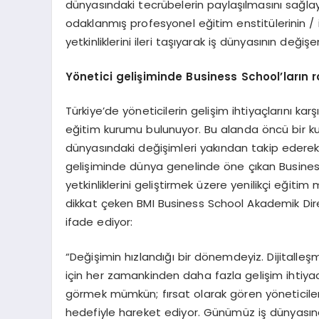
dünyasındaki tecrübelerin paylaşılmasını sağl
odaklanmış profesyonel eğitim enstitülerinin / 
yetkinliklerini ileri taşıyarak iş dünyasının değiş
Y
ö
netici geliş
iminde Business School
’
ların r
Türkiye’de yöneticilerin gelişim ihtiyaçlarını k
eğitim kurumu bulunuyor. Bu alanda öncü bir kur
dünyasındaki değişimleri yakından takip ederek
gelişiminde dünya genelinde öne çıkan Business 
yetkinliklerini geliştirmek üzere yenilikçi eğitim 
dikkat çeken BMI Business School Akademik Direkt
ifade ediyor:
“Değişimin hızlandığı bir dönemdeyiz. Dijitalleşme
için her zamankinden daha fazla gelişim ihtiyacı 
görmek mümkün; fırsat olarak gören yöneticile
hedefiyle hareket ediyor. Günümüz iş dünyasınd