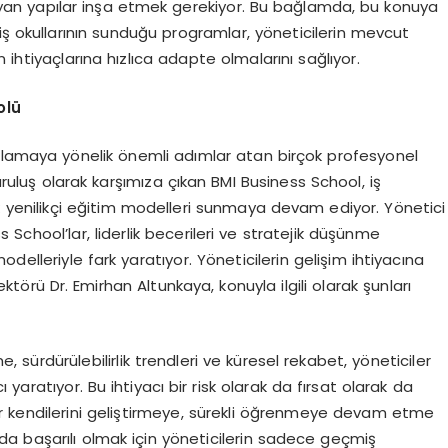
ayan yapılar inşa etmek gerekiyor. Bu bağlamda, bu konuya
iş okullarının sunduğu programlar, yöneticilerin mevcut
en ihtiyaçlarına hızlıca adapte olmalarını sağlıyor.
olü
arşılamaya yönelik önemli adımlar atan birçok profesyonel
uluş olarak karşımıza çıkan BMI Business School, iş
 yenilikçi eğitim modelleri sunmaya devam ediyor. Yönetici
School’lar, liderlik becerileri ve stratejik düşünme
modelleriyle fark yaratıyor. Yöneticilerin gelişim ihtiyacına
örü Dr. Emirhan Altunkaya, konuyla ilgili olarak şunları
, sürdürülebilirlik trendleri ve küresel rekabet, yöneticiler
yaratıyor. Bu ihtiyacı bir risk olarak da fırsat olarak da
r kendilerini geliştirmeye, sürekli öğrenmeye devam etme
a başarılı olmak için yöneticilerin sadece geçmiş