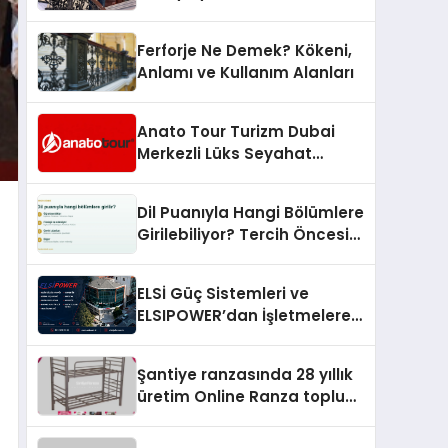
Arenada Tanıtmayı
Hedefliyor
Ferforje Ne Demek? Kökeni,
Anlamı ve Kullanım Alanları
Anato Tour Turizm Dubai
Merkezli Lüks Seyahat
Hizmetleriyle Küresel
Turizmde Öne Çıkıyor
Dil Puanıyla Hangi Bölümlere
Girilebiliyor? Tercih Öncesi
Bilinmesi Gerekenler
ELSİ Güç Sistemleri ve
ELSIPOWER’dan İşletmelere
Güvenilir Enerji Çözümleri
Şantiye ranzasında 28 yıllık
üretim Online Ranza toplu
yaşam alanlarını tek elden
donatıyor