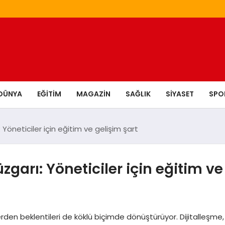
DÜNYA
EĞITIM
MAGAZIN
SAĞLIK
SIYASET
SPO
Yöneticiler için eğitim ve gelişim şart
garı: Yöneticiler için eğitim ve
den beklentileri de köklü biçimde dönüştürüyor. Dijitalleşme,