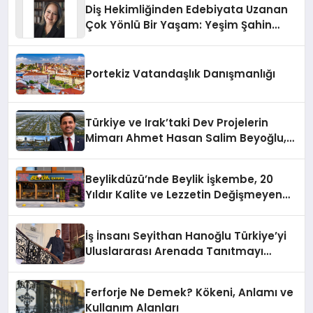
Diş Hekimliğinden Edebiyata Uzanan
Çok Yönlü Bir Yaşam: Yeşim Şahin
Yaman
Portekiz Vatandaşlık Danışmanlığı
Türkiye ve Irak’taki Dev Projelerin
Mimarı Ahmet Hasan Salim Beyoğlu,
10 Milyon Metrekarelik “Al Yusuf
Holding Industrial City” Projesini
Beylikdüzü’nde Beylik İşkembe, 20
Hayata Geçirecek
Yıldır Kalite ve Lezzetin Değişmeyen
Adresi
İş İnsanı Seyithan Hanoğlu Türkiye’yi
Uluslararası Arenada Tanıtmayı
Hedefliyor
Ferforje Ne Demek? Kökeni, Anlamı ve
Kullanım Alanları