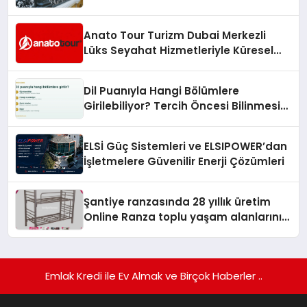
Anato Tour Turizm Dubai Merkezli
Lüks Seyahat Hizmetleriyle Küresel
Turizmde Öne Çıkıyor
Dil Puanıyla Hangi Bölümlere
Girilebiliyor? Tercih Öncesi Bilinmesi
Gerekenler
ELSİ Güç Sistemleri ve ELSIPOWER’dan
İşletmelere Güvenilir Enerji Çözümleri
Şantiye ranzasında 28 yıllık üretim
Online Ranza toplu yaşam alanlarını
tek elden donatıyor
Emlak Kredi ile Ev Almak ve Birçok Haberler ..