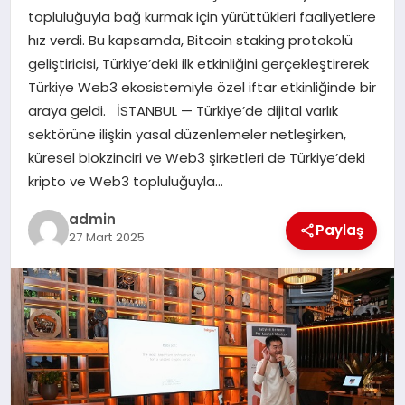
topluluğuyla bağ kurmak için yürüttükleri faaliyetlere
hız verdi. Bu kapsamda, Bitcoin staking protokolü
SIYASET
geliştiricisi, Türkiye’deki ilk etkinliğini gerçekleştirerek
Türkiye Web3 ekosistemiyle özel iftar etkinliğinde bir
SPOR
araya geldi. İSTANBUL — Türkiye’de dijital varlık
sektörüne ilişkin yasal düzenlemeler netleşirken,
TEKNOLOJI
küresel blokzinciri ve Web3 şirketleri de Türkiye’deki
kripto ve Web3 topluluğuyla…
YAŞAM
admin
Paylaş
27 Mart 2025