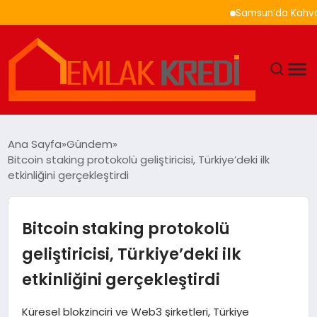
Samsun’da Kahvaltı Nere
GÜNDEM
Ana Sayfa
Gündem
Bitcoin staking protokolü geliştiricisi, Türkiye’deki ilk
EKONOMI
etkinliğini gerçekleştirdi
DÜNYA
Bitcoin staking protokolü
EĞITIM
geliştiricisi, Türkiye’deki ilk
etkinliğini gerçekleştirdi
MAGAZIN
Küresel blokzinciri ve Web3 şirketleri, Türkiye
SAĞLIK