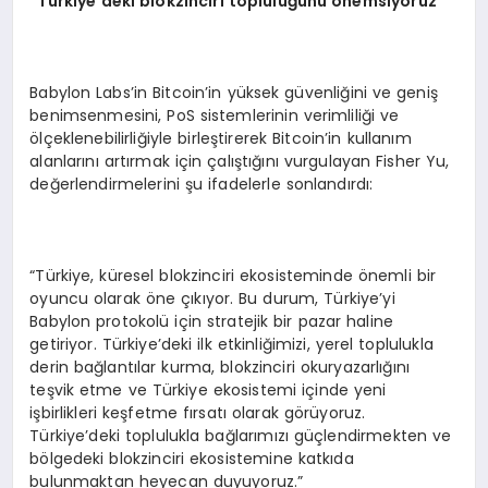
“
Türkiye
’
deki blokzinciri topluluğunu
ö
nemsiyoruz”
Babylon Labs’in Bitcoin’in yüksek güvenliğini ve geniş
benimsenmesini, PoS sistemlerinin verimliliği ve
ölçeklenebilirliğiyle birleştirerek Bitcoin’in kullanım
alanlarını artırmak için çalıştığını vurgulayan Fisher Yu,
değerlendirmelerini şu ifadelerle sonlandırdı:
“Türkiye, küresel blokzinciri ekosisteminde önemli bir
oyuncu olarak öne çıkıyor. Bu durum, Türkiye’yi
Babylon protokolü için stratejik bir pazar haline
getiriyor. Türkiye’deki ilk etkinliğimizi, yerel toplulukla
derin bağlantılar kurma, blokzinciri okuryazarlığını
teşvik etme ve Türkiye ekosistemi içinde yeni
işbirlikleri keşfetme fırsatı olarak görüyoruz.
Türkiye’deki toplulukla bağlarımızı güçlendirmekten ve
bölgedeki blokzinciri ekosistemine katkıda
bulunmaktan heyecan duyuyoruz.”