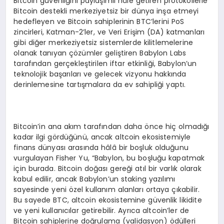
Bitcoin güvenliğini paylaşımlı hâle getiren protokollerle
Bitcoin destekli merkeziyetsiz bir dünya inşa etmeyi
hedefleyen ve Bitcoin sahiplerinin BTC’lerini PoS
zincirleri, Katman-2’ler, ve Veri Erişim (DA) katmanları
gibi diğer merkeziyetsiz sistemlerde kilitlemelerine
olanak tanıyan çözümler geliştiren Babylon Labs
tarafından gerçekleştirilen iftar etkinliği, Babylon’un
teknolojik başarıları ve gelecek vizyonu hakkında
derinlemesine tartışmalara da ev sahipliği yaptı.
Bitcoin’in ana akım tarafından daha önce hiç olmadığı
kadar ilgi gördüğünü, ancak altcoin ekosistemiyle
finans dünyası arasında hâlâ bir boşluk olduğunu
vurgulayan Fisher Yu, “Babylon, bu boşluğu kapatmak
için burada. Bitcoin doğası gereği atıl bir varlık olarak
kabul edilir, ancak Babylon’un staking yazılımı
sayesinde yeni özel kullanım alanları ortaya çıkabilir.
Bu sayede BTC, altcoin ekosistemine güvenlik likidite
ve yeni kullanıcılar getirebilir. Ayrıca altcoin’ler de
Bitcoin sahiplerine doğrulama (validasyon) ödülleri