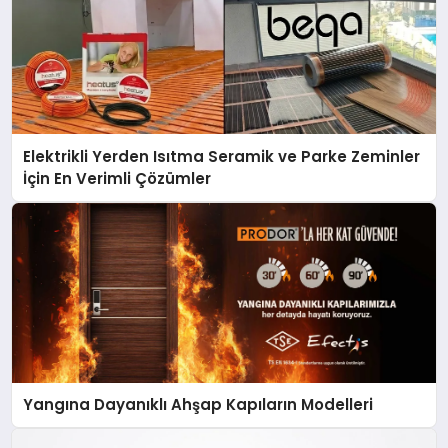
Elektrikli Yerden Isıtma Seramik ve Parke Zeminler
İçin En Verimli Çözümler
Yangına Dayanıklı Ahşap Kapıların Modelleri