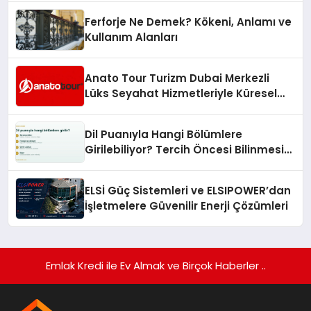
Ferforje Ne Demek? Kökeni, Anlamı ve
Kullanım Alanları
Anato Tour Turizm Dubai Merkezli
Lüks Seyahat Hizmetleriyle Küresel
Turizmde Öne Çıkıyor
Dil Puanıyla Hangi Bölümlere
Girilebiliyor? Tercih Öncesi Bilinmesi
Gerekenler
ELSİ Güç Sistemleri ve ELSIPOWER’dan
İşletmelere Güvenilir Enerji Çözümleri
Emlak Kredi ile Ev Almak ve Birçok Haberler ..