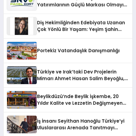
Yatırımlarının Güçlü Markası Olmayı
Sürdürüyor
Diş Hekimliğinden Edebiyata Uzanan
Çok Yönlü Bir Yaşam: Yeşim Şahin
Yaman
Portekiz Vatandaşlık Danışmanlığı
Türkiye ve Irak’taki Dev Projelerin
Mimarı Ahmet Hasan Salim Beyoğlu,
10 Milyon Metrekarelik “Al Yusuf
Holding Industrial City” Projesini
Beylikdüzü’nde Beylik İşkembe, 20
Hayata Geçirecek
Yıldır Kalite ve Lezzetin Değişmeyen
Adresi
İş İnsanı Seyithan Hanoğlu Türkiye’yi
Uluslararası Arenada Tanıtmayı
Hedefliyor