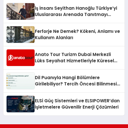
İş İnsanı Seyithan Hanoğlu Türkiye’yi
Uluslararası Arenada Tanıtmayı
Hedefliyor
Ferforje Ne Demek? Kökeni, Anlamı ve
Kullanım Alanları
Anato Tour Turizm Dubai Merkezli
Lüks Seyahat Hizmetleriyle Küresel
Turizmde Öne Çıkıyor
Dil Puanıyla Hangi Bölümlere
Girilebiliyor? Tercih Öncesi Bilinmesi
Gerekenler
ELSİ Güç Sistemleri ve ELSIPOWER’dan
İşletmelere Güvenilir Enerji Çözümleri