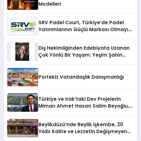
Modelleri
SRV Padel Court, Türkiye’de Padel
Yatırımlarının Güçlü Markası Olmayı
Sürdürüyor
Diş Hekimliğinden Edebiyata Uzanan
Çok Yönlü Bir Yaşam: Yeşim Şahin
Yaman
Portekiz Vatandaşlık Danışmanlığı
Türkiye ve Irak’taki Dev Projelerin
Mimarı Ahmet Hasan Salim Beyoğlu,
10 Milyon Metrekarelik “Al Yusuf
Holding Industrial City” Projesini
Beylikdüzü’nde Beylik İşkembe, 20
Hayata Geçirecek
Yıldır Kalite ve Lezzetin Değişmeyen
Adresi