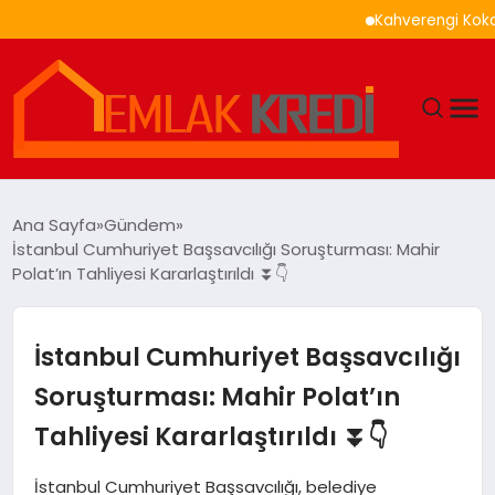
Kahverengi Kokarca İl
GÜNDEM
Ana Sayfa
Gündem
İstanbul Cumhuriyet Başsavcılığı Soruşturması: Mahir
EKONOMI
Polat’ın Tahliyesi Kararlaştırıldı ⏬👇
DÜNYA
İstanbul Cumhuriyet Başsavcılığı
EĞITIM
Soruşturması: Mahir Polat’ın
Tahliyesi Kararlaştırıldı ⏬👇
MAGAZIN
İstanbul Cumhuriyet Başsavcılığı, belediye
SAĞLIK