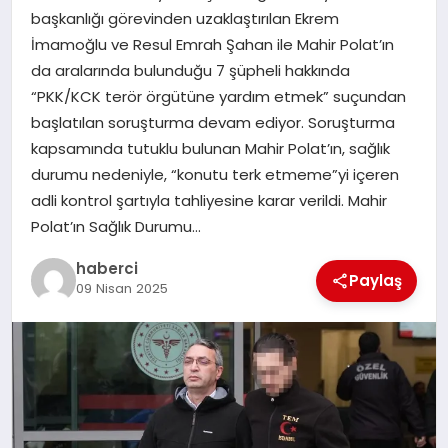
başkanlığı görevinden uzaklaştırılan Ekrem
İmamoğlu ve Resul Emrah Şahan ile Mahir Polat’ın
SIYASET
da aralarında bulunduğu 7 şüpheli hakkında
“PKK/KCK terör örgütüne yardım etmek” suçundan
SPOR
başlatılan soruşturma devam ediyor. Soruşturma
kapsamında tutuklu bulunan Mahir Polat’ın, sağlık
TEKNOLOJI
durumu nedeniyle, “konutu terk etmeme”yi içeren
adli kontrol şartıyla tahliyesine karar verildi. Mahir
YAŞAM
Polat’ın Sağlık Durumu…
haberci
Paylaş
09 Nisan 2025