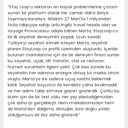
“Stay Loop’u sektörün en büyük problemlerine çözüm
sunan bir platform olarak her zaman daha ileriye
taşımaya kararlıyız. Nitekim 27 Mart’ta 1 milyondan
fazla takipçiye sahip ünlü İngiliz travel hesabı olan ve
Voyage Provocateur adıyla bilinen Marta, StayLoop.co
ile ilk seyahat deneyimini yaşadı. Uzun süredir
Türkiye’yi seyahat etmek isteyen Marta, seyahat
planını StayLoop.co profili üzerinden oluşturdu. İçeride
bulunan markalarımız için de bir deneyim fırsatı sunan
bu seyahat, uçak, VIP transfer, otel ve restoran
hizmeti sunanların ilgisini çekti. Çok kısa sürede bu
seyahatin her adımına entegre olmuş bir marka zinciri
oluştu. Marta’ya ise sadece uçuş saatini beklemek
kaldı. Seyahat boyunca da kendisini yalnız bırakmadık
ve her adımı takip etmeye gayret gösterdik. Çünkü bu
bizim için de bir test oldu. Her şey planladığımızdan
çok daha iyi gerçekleşti. Hem markalarımızdan hem
de Marta’dan aldığımız dönüşler, bize doğru yolda
olduğumuzu bir kez daha gösterdi.”