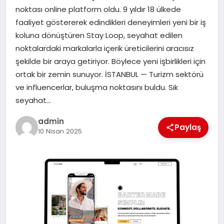
noktası online platform oldu. 9 yıldır 18 ülkede
faaliyet göstererek edindikleri deneyimleri yeni bir iş
SIYASET
koluna dönüştüren Stay Loop, seyahat edilen
noktalardaki markalarla içerik üreticilerini aracısız
SPOR
şekilde bir araya getiriyor. Böylece yeni işbirlikleri için
ortak bir zemin sunuyor. İSTANBUL — Turizm sektörü
TEKNOLOJI
ve influencerlar, buluşma noktasını buldu. Sık
seyahat…
YAŞAM
admin
Paylaş
10 Nisan 2025