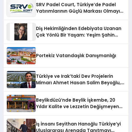
SRV Padel Court, Türkiye’de Padel
Yatırımlarının Güçlü Markası Olmayı
Sürdürüyor
Diş Hekimliğinden Edebiyata Uzanan
Çok Yönlü Bir Yaşam: Yeşim Şahin
Yaman
Portekiz Vatandaşlık Danışmanlığı
Türkiye ve Irak’taki Dev Projelerin
Mimarı Ahmet Hasan Salim Beyoğlu,
10 Milyon Metrekarelik “Al Yusuf
Holding Industrial City” Projesini
Beylikdüzü’nde Beylik İşkembe, 20
Hayata Geçirecek
Yıldır Kalite ve Lezzetin Değişmeyen
Adresi
İş İnsanı Seyithan Hanoğlu Türkiye’yi
Uluslararası Arenada Tanıtmayı