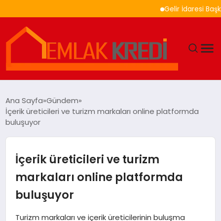
Gelir İdaresi Başkanlığ
GÜNDEM
Ana Sayfa
Gündem
İçerik üreticileri ve turizm markaları online platformda
EKONOMI
buluşuyor
DÜNYA
İçerik üreticileri ve turizm
EĞITIM
markaları online platformda
buluşuyor
MAGAZIN
Turizm markaları ve içerik üreticilerinin buluşma
SAĞLIK