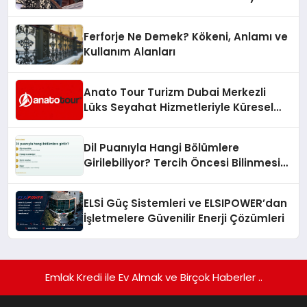
Hedefliyor
Ferforje Ne Demek? Kökeni, Anlamı ve
Kullanım Alanları
Anato Tour Turizm Dubai Merkezli
Lüks Seyahat Hizmetleriyle Küresel
Turizmde Öne Çıkıyor
Dil Puanıyla Hangi Bölümlere
Girilebiliyor? Tercih Öncesi Bilinmesi
Gerekenler
ELSİ Güç Sistemleri ve ELSIPOWER’dan
İşletmelere Güvenilir Enerji Çözümleri
Emlak Kredi ile Ev Almak ve Birçok Haberler ..