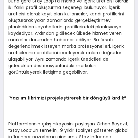
Buna göre Stay Loop’ta marka ve içerik üreticisi olarak
iki farklı profil oluşturma seçeneği bulunuyor. İçerik
üreticisi olarak kayıt olan kullanıcılar, kendi profillerini
oluşturarak yakın zamanlarda gerçekleştirmeyi
planladıkları seyahatlerini profillerindeki planlayıcıya
kaydediyor. Ardından gidilecek ülkede hizmet veren
markalar durumdan haberdar ediliyor. Bu fırsatı
değerlendirmek isteyen marka profesyonelleri, içerik
üreticilerinin profillerini inceleyerek onlara doğrudan
ulaşabiliyor. Aynı zamanda içerik üreticileri de
gidecekleri destinasyonlardaki markaları
görüntüleyerek iletişime geçebiliyor.
“
Yazılım fikrimizi projeleştirerek bir d
ö
ngüyü kırdık”
Platformlarının çıkış hikayesini paylaşan Orhan Beyazıt,
“Stay Loop’un temelini, 9 yıldır faaliyet gösteren global
influencer pazarlama ajansımız Stay Influence