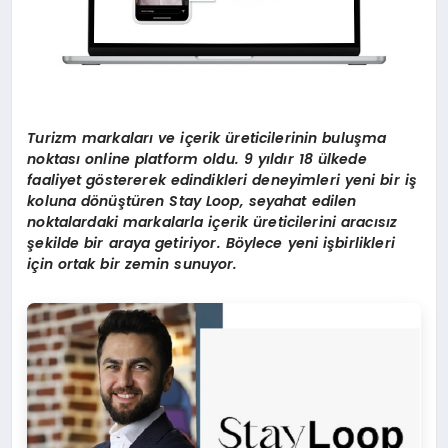
Turizm markaları ve iç
erik
üreticilerinin buluşma
noktası online platform oldu. 9 yıldır 18 ülkede
faaliyet g
ö
stererek edindikleri deneyimleri yeni bir iş
koluna d
ö
nüştüren Stay Loop, seyahat edilen
noktalardaki markalarla iç
erik
üreticilerini aracısız
şekilde bir araya getiriyor. B
ö
ylece yeni işbirlikleri
için ortak bir zemin sunuyor.