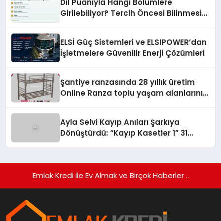
Dil Puanıyla Hangi Bölümlere
Girilebiliyor? Tercih Öncesi Bilinmesi
Gerekenler
ELSİ Güç Sistemleri ve ELSIPOWER’dan
İşletmelere Güvenilir Enerji Çözümleri
Şantiye ranzasında 28 yıllık üretim
Online Ranza toplu yaşam alanlarını
tek elden donatıyor
Ayla Selvi Kayıp Anıları Şarkıya
Dönüştürdü: “Kayıp Kasetler 1” 31
Temmuz’da Yayında
Emlak Kredi ile Ev Almak ve Birçok Haberler ..