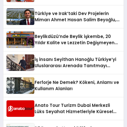
Türkiye ve Irak’taki Dev Projelerin
Mimarı Ahmet Hasan Salim Beyoğlu,
10 Milyon Metrekarelik “Al Yusuf
Holding Industrial City” Projesini
Beylikdüzü’nde Beylik İşkembe, 20
Hayata Geçirecek
Yıldır Kalite ve Lezzetin Değişmeyen
Adresi
İş İnsanı Seyithan Hanoğlu Türkiye’yi
Uluslararası Arenada Tanıtmayı
Hedefliyor
Ferforje Ne Demek? Kökeni, Anlamı ve
Kullanım Alanları
Anato Tour Turizm Dubai Merkezli
Lüks Seyahat Hizmetleriyle Küresel
Turizmde Öne Çıkıyor