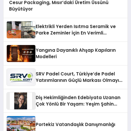
Cesur Packaging, Mısır’daki Üretim Üssünü
Büyütüyor
Elektrikli Yerden Isıtma Seramik ve
Parke Zeminler İçin En Verimli
Çözümler
Yangına Dayanıklı Ahşap Kapıların
Modelleri
SRV Padel Court, Türkiye’de Padel
Yatırımlarının Güçlü Markası Olmayı
Sürdürüyor
Diş Hekimliğinden Edebiyata Uzanan
Çok Yönlü Bir Yaşam: Yeşim Şahin
Yaman
Portekiz Vatandaşlık Danışmanlığı