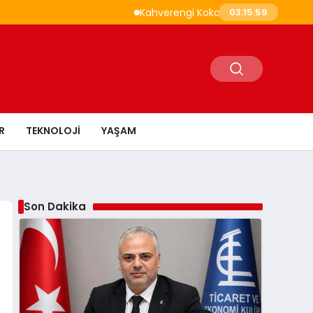
Kahverengi Kokarca İle Savaşta 1,6 Milyon Sa
03:16:00
R
TEKNOLOJI
YAŞAM
Son Dakika