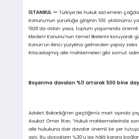
İSTANBUL
—
Türkiye’de hukuk sisteminin çağda
Kanunu’nun yürürlüğe girişinin 100. yıldönümü y
1926’da atılan yasa, toplum yaşamında önemli 
Medeni Kanunu’nun temel ilkelerini koruyarak 
Kanun’un ikinci yüzyılına gelmeden yapay zeka d
ihtisaslaşmış aile mahkemeleri gibi somut adı
Boşanma davaları %11 artarak 500 bine da
Adalet Bakanlığı’nın geçtiğimiz mart ayında yayı
Avukat Ömer İlter, “Hukuk mahkemelerinde son 1
aile hukukuna dair davalar önemli bir yer tutu
aştı. Bu dosyaların %30’u ise hâlâ karara ba