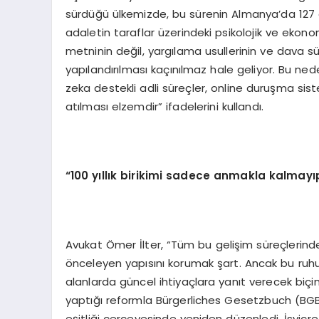
sürdüğü ülkemizde, bu sürenin Almanya’da 127 
adaletin taraflar üzerindeki psikolojik ve eko
metninin değil, yargılama usullerinin ve dava 
yapılandırılması kaçınılmaz hale geliyor. Bu ned
zeka destekli adli süreçler, online duruşma sis
atılması elzemdir” ifadelerini kullandı.
“100 yıllık birikimi sadece anmakla kalmay
Avukat Ömer İlter, “Tüm bu gelişim süreçlerin
önceleyen yapısını korumak şart. Ancak bu ruhu, 
alanlarda güncel ihtiyaçlara yanıt verecek biç
yaptığı reformla Bürgerliches Gesetzbuch (BGB) 
eşitliği çerçevesinde yeniden düzenledi. İsviçre