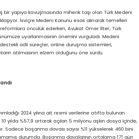
ş bir yapıya kavuşmasında mihenk taşı olan Türk Medeni
aklaşıyor. İsviçre Medeni Kanunu esas alınarak temelleri
reformlara öncülük ederken, Avukat Ömer İlter, Türk
günümüze uyarlanmasının önemini vurguladı. Medeni
estekli adli süreçler, online duruşma sistemleri,
mların atılmasının elzem olduğunu öne sürdü.
yandı
mladığı 2024 yılına ait resmi verilerine atıfta bulunan
0 yılda %57,9 artarak açılan 5 milyonu aşkın dosya içinde,
yor. Sadece boşanma davası sayısı %11 yükselerek 460 bini
ğlanmamış durumda. Boşanma davalarının ortalama 171 gün