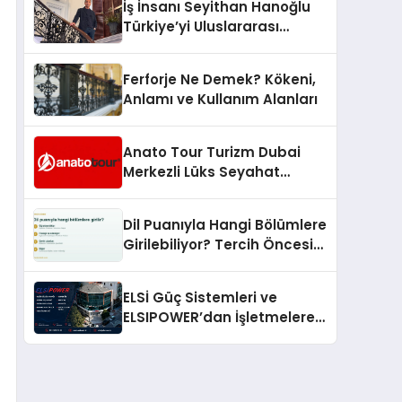
İş İnsanı Seyithan Hanoğlu
Türkiye’yi Uluslararası
Arenada Tanıtmayı
Hedefliyor
Ferforje Ne Demek? Kökeni,
Anlamı ve Kullanım Alanları
Anato Tour Turizm Dubai
Merkezli Lüks Seyahat
Hizmetleriyle Küresel
Turizmde Öne Çıkıyor
Dil Puanıyla Hangi Bölümlere
Girilebiliyor? Tercih Öncesi
Bilinmesi Gerekenler
ELSİ Güç Sistemleri ve
ELSIPOWER’dan İşletmelere
Güvenilir Enerji Çözümleri