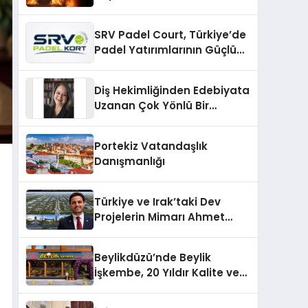
SRV Padel Court, Türkiye’de
Padel Yatırımlarının Güçlü
Markası Olmayı Sürdürüyor
Diş Hekimliğinden Edebiyata
Uzanan Çok Yönlü Bir
Yaşam: Yeşim Şahin Yaman
Portekiz Vatandaşlık
Danışmanlığı
Türkiye ve Irak’taki Dev
Projelerin Mimarı Ahmet
Hasan Salim Beyoğlu, 10
Milyon Metrekarelik “Al Yusuf
Beylikdüzü’nde Beylik
Holding Industrial City”
İşkembe, 20 Yıldır Kalite ve
Projesini Hayata Geçirecek
Lezzetin Değişmeyen Adresi