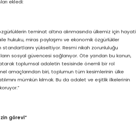
arı ekledi:
zgürlüklerin teminat altına alınmasında ülkemiz için hayati
aile hukuku, miras paylaşımı ve ekonomik özgürlükler
am standartlarını yükseltiyor. Resmi nikah zorunluluğu
ınların sosyal güvencesi sağlanıyor. Öte yandan bu kanun,
atarak toplumsal adaletin tesisinde önemli bir rol
 amaçlarından biri, toplumun tüm kesimlerinin ülke
lımını mümkün kılmak. Bu da adalet ve eşitlik ilkelerinin
koruyor.”
in görevi”