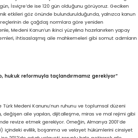
gün, İsviçre’de ise 120 gün olduğunu görüyoruz. Geciken
nomik etkileri göz önünde bulundurulduğunda, yalnızca kanun
süreçlerinin de çağdaş normlara göre yeniden
enle, Medeni Kanun’un ikinci yüzyılına hazırlanırken yapay
temleri, ihtisaslaşmış aile mahkemeleri gibi somut adımların
ıp, hukuk reformuyla taçlandırmamız gerekiyor”
de Türk Medeni Kanunu’nun ruhunu ve toplumsal düzeni
değişen aile yapıları, dijitalleşme, miras ve mal rejimi gibi
imde revize etmek gerekiyor. Örneğin, Almanya 2001’de
içindeki evlilik, boşanma ve velayet hükümlerini cinsiyet
 ise 2012’de ortak velayeti zorunlu hale getirerek aile