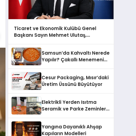
Ticaret ve Ekonomik Kulübü Genel
Başkanı Sayın Mehmet Ulutaş,
ekonomiye dair yaptığı açıklamada
şunları kaydetti:
Samsun’da Kahvaltı Nerede
Yapılır? Çakallı Menemeni
Önerileri
Cesur Packaging, Mısır’daki
Üretim Üssünü Büyütüyor
Elektrikli Yerden Isıtma
Seramik ve Parke Zeminler
İçin En Verimli Çözümler
Yangına Dayanıklı Ahşap
Kapıların Modelleri