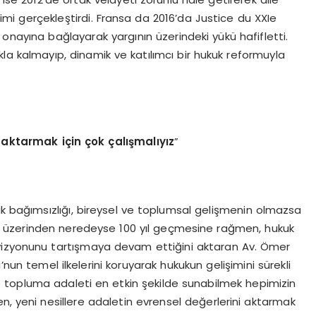
i gerçekleştirdi. Fransa da 2016’da Justice du XXIe
 onayına bağlayarak yargının üzerindeki yükü hafifletti.
akla kalmayıp, dinamik ve katılımcı bir hukuk reformuyla
e aktarmak için ç
ok
çalışmalıyız
”
ik bağımsızlığı, bireysel ve toplumsal gelişmenin olmazsa
 üzerinden neredeyse 100 yıl geçmesine rağmen, hukuk
vizyonunu tartışmaya devam ettiğini aktaran Av. Ömer
’nun temel ilkelerini koruyarak hukukun gelişimini sürekli
 topluma adaleti en etkin şekilde sunabilmek hepimizin
ken, yeni nesillere adaletin evrensel değerlerini aktarmak