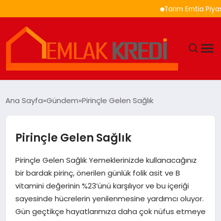
Tarım Emtia Piyasasında
GÜNDEM
Ana Sayfa
Gündem
Pirinçle Gelen Sağlık
EKONOMI
Pirinçle Gelen Sağlık
DÜNYA
Pirinçle Gelen Sağlık Yemeklerinizde kullanacağınız
EĞITIM
bir bardak pirinç, önerilen günlük folik asit ve B
vitamini değerinin %23’ünü karşılıyor ve bu içeriği
MAGAZIN
sayesinde hücrelerin yenilenmesine yardımcı oluyor.
Gün geçtikçe hayatlarımıza daha çok nüfus etmeye
SAĞLIK