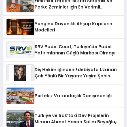
Elektrikli Yerden Isıtma Seramik ve
Parke Zeminler İçin En Verimli
Çözümler
Yangına Dayanıklı Ahşap Kapıların
Modelleri
SRV Padel Court, Türkiye’de Padel
Yatırımlarının Güçlü Markası Olmayı
Sürdürüyor
Diş Hekimliğinden Edebiyata Uzanan
Çok Yönlü Bir Yaşam: Yeşim Şahin
Yaman
Portekiz Vatandaşlık Danışmanlığı
Türkiye ve Irak’taki Dev Projelerin
Mimarı Ahmet Hasan Salim Beyoğlu,