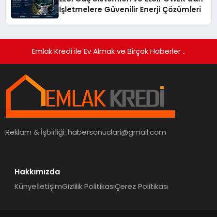
İşletmelere Güvenilir Enerji Çözümleri
Emlak Kredi ile Ev Almak ve Birçok Haberler ..
Reklam & İşbirliği:
habersonuclari@gmail.com
Hakkımızda
Künye
İletişim
Gizlilik Politikası
Çerez Politikası