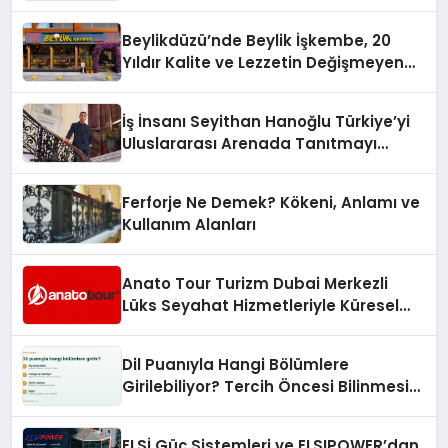
10 Milyon Metrekarelik “Al Yusuf
Holding Industrial City” Projesini
Beylikdüzü’nde Beylik İşkembe, 20
Hayata Geçirecek
Yıldır Kalite ve Lezzetin Değişmeyen
Adresi
İş İnsanı Seyithan Hanoğlu Türkiye’yi
Uluslararası Arenada Tanıtmayı
Hedefliyor
Ferforje Ne Demek? Kökeni, Anlamı ve
Kullanım Alanları
Anato Tour Turizm Dubai Merkezli
Lüks Seyahat Hizmetleriyle Küresel
Turizmde Öne Çıkıyor
Dil Puanıyla Hangi Bölümlere
Girilebiliyor? Tercih Öncesi Bilinmesi
Gerekenler
ELSİ Güç Sistemleri ve ELSIPOWER’dan