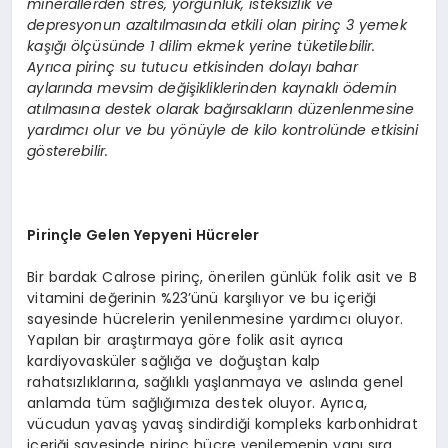
minerallerden stres, yorgunluk, isteksizlik ve
depresyonun azaltılmasında etkili olan pirinç 3 yemek
kaşığı ölçüsünde 1 dilim ekmek yerine tüketilebilir.
Ayrıca pirinç su tutucu etkisinden dolayı bahar
aylarında mevsim değişikliklerinden kaynaklı ödemin
atılmasına destek olarak bağırsakların düzenlenmesine
yardımcı olur ve bu yönüyle de kilo kontrolünde etkisini
gösterebilir.
Pirinçle Gelen Yepyeni Hücreler
Bir bardak Calrose pirinç, önerilen günlük folik asit ve B
vitamini değerinin %23’ünü karşılıyor ve bu içeriği
sayesinde hücrelerin yenilenmesine yardımcı oluyor.
Yapılan bir araştırmaya göre folik asit ayrıca
kardiyovasküler sağlığa ve doğuştan kalp
rahatsızlıklarına, sağlıklı yaşlanmaya ve aslında genel
anlamda tüm sağlığımıza destek oluyor. Ayrıca,
vücudun yavaş yavaş sindirdiği kompleks karbonhidrat
içeriği sayesinde pirinç hücre yenilemenin yanı sıra,