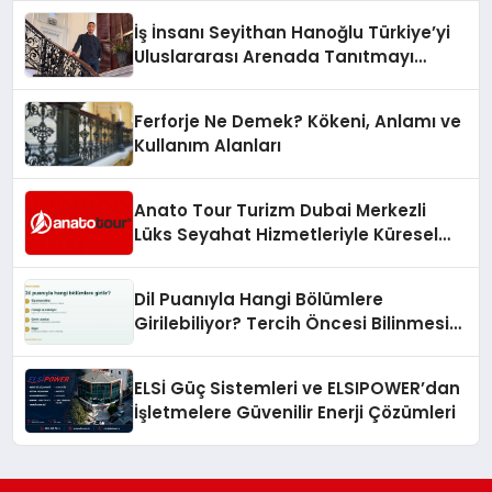
İş İnsanı Seyithan Hanoğlu Türkiye’yi
Uluslararası Arenada Tanıtmayı
Hedefliyor
Ferforje Ne Demek? Kökeni, Anlamı ve
Kullanım Alanları
Anato Tour Turizm Dubai Merkezli
Lüks Seyahat Hizmetleriyle Küresel
Turizmde Öne Çıkıyor
Dil Puanıyla Hangi Bölümlere
Girilebiliyor? Tercih Öncesi Bilinmesi
Gerekenler
ELSİ Güç Sistemleri ve ELSIPOWER’dan
İşletmelere Güvenilir Enerji Çözümleri