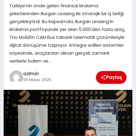
Türkiye’nin önde gelen finansal kiralama
şirketlerinden Burgan Leasing ile stratejik bir iş birliği
SIYASET
gerçekleştirdi. Bu kapsamda, Burgan Leasing’in
kiralama portföyünde yer alan 5.000’den fazla araç,
SPOR
Trio Mobil’in CAN Bus tabanlı telematik çözümleriyle
dijital dönüşüme taşınıyor. Entegre edilen sistemler
TEKNOLOJI
sayesinde, araçlardan alınan gerçek zamanlı
verilerle bakım ve…
YAŞAM
admin
Paylaş
08 Mayıs 2025