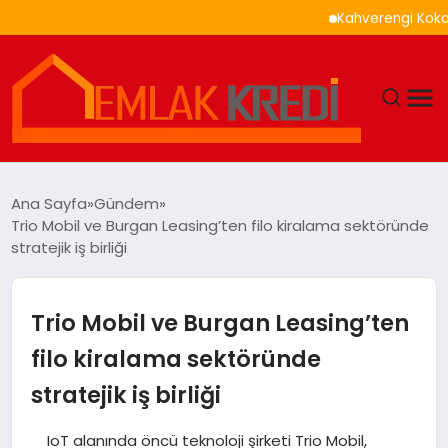
Kahverengi Kokarca İle 
GÜNDEM
Ana Sayfa
Gündem
Trio Mobil ve Burgan Leasing’ten filo kiralama sektöründe
EKONOMI
stratejik iş birliği
DÜNYA
Trio Mobil ve Burgan Leasing’ten
EĞITIM
filo kiralama sektöründe
stratejik iş birliği
MAGAZIN
IoT alanında öncü teknoloji şirketi Trio Mobil,
SAĞLIK