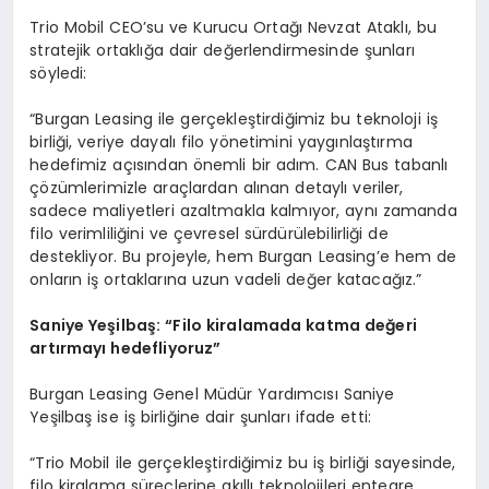
Trio Mobil CEO’su ve Kurucu Ortağı Nevzat Ataklı, bu
stratejik ortaklığa dair değerlendirmesinde şunları
söyledi:
“Burgan Leasing ile gerçekleştirdiğimiz bu teknoloji iş
birliği, veriye dayalı filo yönetimini yaygınlaştırma
hedefimiz açısından önemli bir adım. CAN Bus tabanlı
çözümlerimizle araçlardan alınan detaylı veriler,
sadece maliyetleri azaltmakla kalmıyor, aynı zamanda
filo verimliliğini ve çevresel sürdürülebilirliği de
destekliyor. Bu projeyle, hem Burgan Leasing’e hem de
onların iş ortaklarına uzun vadeli değer katacağız.”
Saniye Yeş
ilba
ş:
“
Filo kiralamada katma değeri
artırmayı hedefliyoruz”
Burgan Leasing Genel Müdür Yardımcısı Saniye
Yeşilbaş ise iş birliğine dair şunları ifade etti:
“Trio Mobil ile gerçekleştirdiğimiz bu iş birliği sayesinde,
filo kiralama süreçlerine akıllı teknolojileri entegre