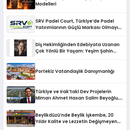
Modelleri
SRV Padel Court, Türkiye’de Padel
Yatırımlarının Güçlü Markası Olmayı
Sürdürüyor
Diş Hekimliğinden Edebiyata Uzanan
Çok Yönlü Bir Yaşam: Yeşim Şahin
Yaman
Portekiz Vatandaşlık Danışmanlığı
Türkiye ve Irak’taki Dev Projelerin
Mimarı Ahmet Hasan Salim Beyoğlu,
10 Milyon Metrekarelik “Al Yusuf
Holding Industrial City” Projesini
Beylikdüzü’nde Beylik İşkembe, 20
Hayata Geçirecek
Yıldır Kalite ve Lezzetin Değişmeyen
Adresi