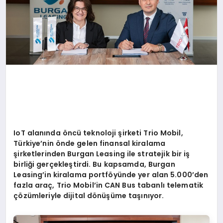
IoT alanında
ö
ncü teknoloji şirketi Trio Mobil,
Türkiye
’
nin
ö
nde gelen finansal kiralama
şirketlerinden Burgan Leasing ile stratejik bir iş
birliği gerçekleştirdi. Bu kapsamda, Burgan
Leasing
’
in kiralama portf
ö
yünde yer alan 5.000
’
den
fazla araç
, Trio Mobil
’
in CAN Bus tabanlı telematik
çözümleriyle dijital d
ö
nüşü
me ta
şınıyor.