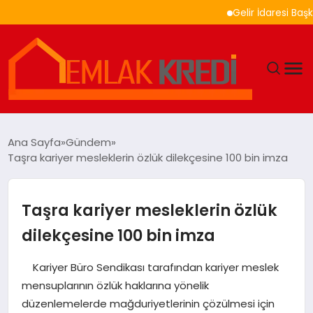
Gelir İdaresi Başkanlı
GÜNDEM
Ana Sayfa
Gündem
Taşra kariyer mesleklerin özlük dilekçesine 100 bin imza
EKONOMI
DÜNYA
Taşra kariyer mesleklerin özlük
dilekçesine 100 bin imza
EĞITIM
Kariyer Büro Sendikası tarafından kariyer meslek
MAGAZIN
mensuplarının özlük haklarına yönelik
düzenlemelerde mağduriyetlerinin çözülmesi için
SAĞLIK