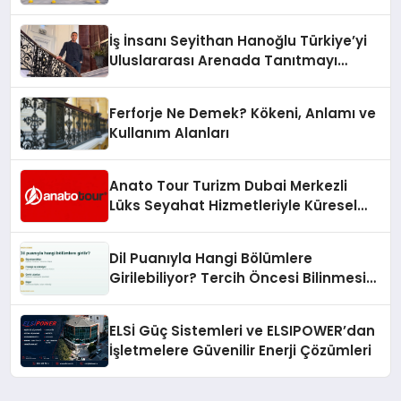
Adresi
İş İnsanı Seyithan Hanoğlu Türkiye’yi
Uluslararası Arenada Tanıtmayı
Hedefliyor
Ferforje Ne Demek? Kökeni, Anlamı ve
Kullanım Alanları
Anato Tour Turizm Dubai Merkezli
Lüks Seyahat Hizmetleriyle Küresel
Turizmde Öne Çıkıyor
Dil Puanıyla Hangi Bölümlere
Girilebiliyor? Tercih Öncesi Bilinmesi
Gerekenler
ELSİ Güç Sistemleri ve ELSIPOWER’dan
İşletmelere Güvenilir Enerji Çözümleri