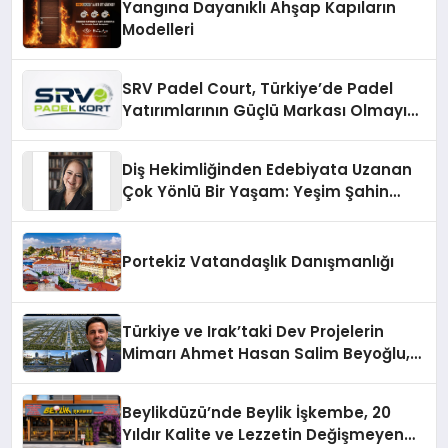
Yangına Dayanıklı Ahşap Kapıların
Modelleri
SRV Padel Court, Türkiye’de Padel
Yatırımlarının Güçlü Markası Olmayı
Sürdürüyor
Diş Hekimliğinden Edebiyata Uzanan
Çok Yönlü Bir Yaşam: Yeşim Şahin
Yaman
Portekiz Vatandaşlık Danışmanlığı
Türkiye ve Irak’taki Dev Projelerin
Mimarı Ahmet Hasan Salim Beyoğlu,
10 Milyon Metrekarelik “Al Yusuf
Holding Industrial City” Projesini
Beylikdüzü’nde Beylik İşkembe, 20
Hayata Geçirecek
Yıldır Kalite ve Lezzetin Değişmeyen