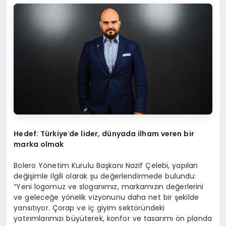
Hedef: Türkiye
’
de lider, d
ünyada i
lham
v
eren
bir
marka olmak
Bolero Yönetim Kurulu Başkanı Nazif Çelebi, yapılan
değişimle ilgili olarak şu değerlendirmede bulundu:
“Yeni logomuz ve sloganımız, markamızın değerlerini
ve geleceğe yönelik vizyonunu daha net bir şekilde
yansıtıyor. Çorap ve iç giyim sektöründeki
yatırımlarımızı büyüterek, konfor ve tasarımı ön planda