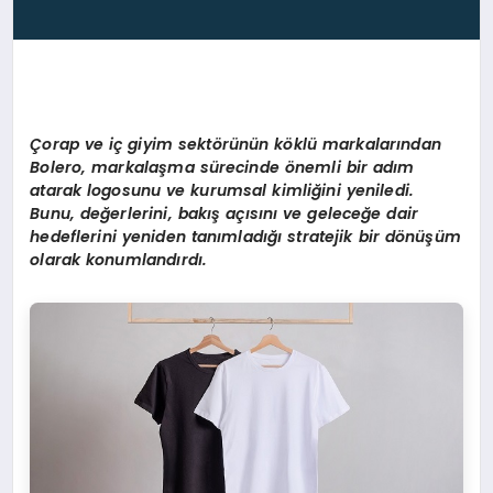
Çorap ve iç giyim sekt
ö
rünün k
ö
klü markalarından
Bolero, markalaşma sürecinde
ö
nemli bir adım
atarak logosunu ve kurumsal kimliğini yeniledi.
Bunu, değerlerini, bakış açısını ve geleceğe dair
hedeflerini yeniden tanımladığı stratejik bir d
ö
nüşüm
olarak konumlandırdı.