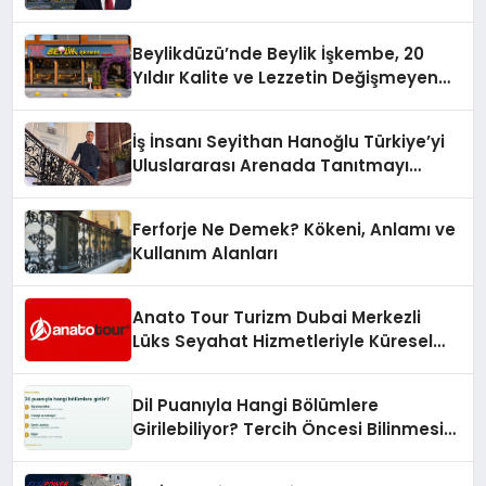
10 Milyon Metrekarelik “Al Yusuf
Holding Industrial City” Projesini
Beylikdüzü’nde Beylik İşkembe, 20
Hayata Geçirecek
Yıldır Kalite ve Lezzetin Değişmeyen
Adresi
İş İnsanı Seyithan Hanoğlu Türkiye’yi
Uluslararası Arenada Tanıtmayı
Hedefliyor
Ferforje Ne Demek? Kökeni, Anlamı ve
Kullanım Alanları
Anato Tour Turizm Dubai Merkezli
Lüks Seyahat Hizmetleriyle Küresel
Turizmde Öne Çıkıyor
Dil Puanıyla Hangi Bölümlere
Girilebiliyor? Tercih Öncesi Bilinmesi
Gerekenler