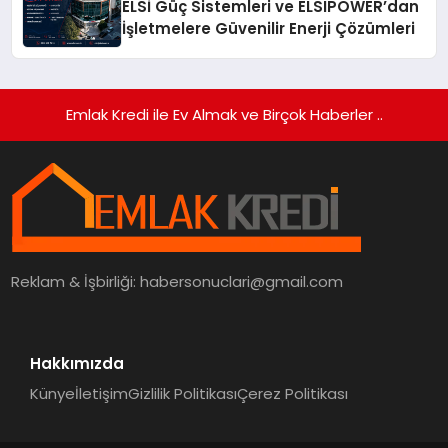
ELSİ Güç Sistemleri ve ELSIPOWER’dan
İşletmelere Güvenilir Enerji Çözümleri
Emlak Kredi ile Ev Almak ve Birçok Haberler ..
Reklam & İşbirliği:
habersonuclari@gmail.com
Hakkımızda
Künye
İletişim
Gizlilik Politikası
Çerez Politikası