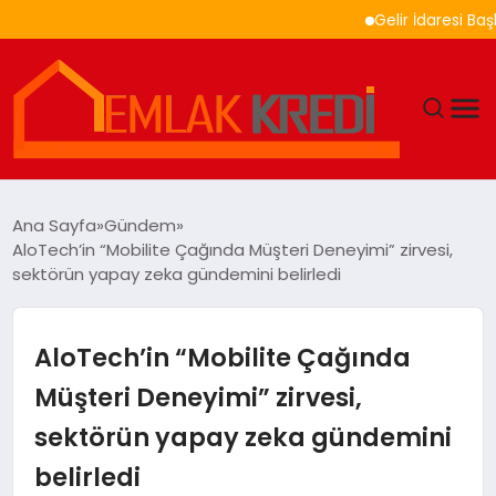
Gelir İdaresi Başkanlığ
GÜNDEM
Ana Sayfa
Gündem
AloTech’in “Mobilite Çağında Müşteri Deneyimi” zirvesi,
EKONOMI
sektörün yapay zeka gündemini belirledi
DÜNYA
AloTech’in “Mobilite Çağında
EĞITIM
Müşteri Deneyimi” zirvesi,
sektörün yapay zeka gündemini
MAGAZIN
belirledi
SAĞLIK