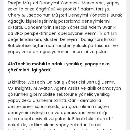
Eşarj’ın Müşteri Deneyimi Yöneticisi Merve Varlı, yapay
zeka ile arıza öngörüsü ve proaktif bakımı tartıştı.
Chery & Jaecoo’nun Müşteri Deneyimi Yöneticisi Burak
Ağaoğlu kişiselleştirilmiş pazarlama deneyimlerini
aktardı. Concentrix’in Hesap Yöneticisi Adem Uyanık
da BPO perspektifinden operasyonel verimlilik artışını
değerlendirirken; Müşteri Deneyimi Danışmanı Birkan
Babakol ise uçtan uca müşteri yolculuğu tasarımı ve
yapay zeka entegrasyonunun önemini vurguladı.
AloTech’in m
obilite
odaklı yenilikçi y
apay
zeka
ç
ö
zümleri ilgi g
ö
rdü
Etkinlikte, AloTech Ön Satış Yöneticisi Bertuğ Demir,
CX Insights, AI Avatar, Agent Assist ve akıllı otomasyon
çözümleri gibi mobilite sektörüne yönelik yenilikçi
yapay zeka ürünlerini tanıttı. Canlı demolarla
desteklenen sunumlarda, bu çözümlerin müşteri
deneyimini iyileştirme ve operasyonel verimliliği
artırma potansiyeli vurgulandı. Etkinlikteki interaktif
anket de, katılımcıların yapay zekadan temel