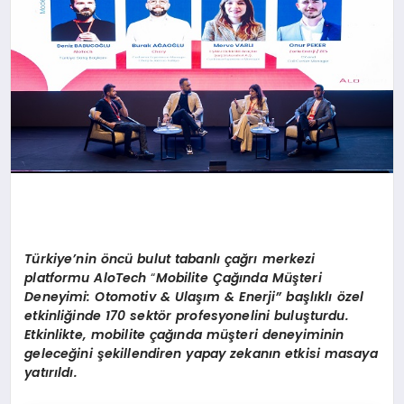
Türkiye’nin
ö
ncü bulut tabanlı çağrı merkezi
platformu AloTech
“
Mobilite
Çağında Müşteri
Deneyimi: Otomotiv & Ulaşım & Enerji” başlıklı özel
etkinliğinde 170 sekt
ö
r profesyonelini buluşturdu.
Etkinlikte, m
obilite
çağında müşteri deneyiminin
geleceğini şekillendiren yapay zekanın etkisi masaya
yatırıldı.