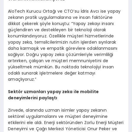
AloTech Kurucu Ortağı ve CTO’su İdris Avcı ise yapay
zekanın pratik uygulamalarına ve insan faktörüne
dikkat çekerek şöyle konuştu: “Yapay zekayı insanı
güçlendiren ve destekleyen bir teknoloji olarak
konumlandırıyoruz. Özellikle müşteri hizmetlerinde
yapay zeka, temsilcilerimizin rutin işlerden sıyrılarak
daha karmaşık ve empatik görevlere odaklanmasını
sağlıyor. Doğru yapay zeka çözümleriyle verimliliği
artırırken, çalışan ve müşteri memnuniyetini de
yükseltmek mümkün. Bu noktada teknolojiyi insan
odaklı sunarak işletmelere değer katmayı
amaçlıyoruz.”
Sekt
ö
r uzmanları y
apay
zeka ile m
obilite
deneyimlerini paylaştı
Zirvede, alanında uzman isimler yapay zekanın
sektörel uygulamalarını ve müşteri deneyimine
etkilerini ele aldı. Enerji sektöründen Zorlu Enerji Müşteri
Deneyimi ve Çağrı Merkezi Yöneticisi Onur Peker ve