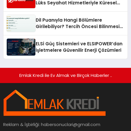
Lüks Seyahat Hizmetleriyle Küresel
Turizmde Öne Çıkıyor
Dil Puanıyla Hangi Bölümlere
Girilebiliyor? Tercih Öncesi Bilinmesi
Gerekenler
ELSİ Güç Sistemleri ve ELSIPOWER’dan
İşletmelere Güvenilir Enerji Çözümleri
Emlak Kredi ile Ev Almak ve Birçok Haberler ..
Reklam & İşbirliği:
habersonuclari@gmail.com