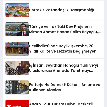
Portekiz Vatandaşlık Danışmanlığı
Türkiye ve Irak’taki Dev Projelerin
Mimarı Ahmet Hasan Salim Beyoğlu,
10 Milyon Metrekarelik “Al Yusuf
Holding Industrial City” Projesini
Beylikdüzü’nde Beylik İşkembe, 20
Hayata Geçirecek
Yıldır Kalite ve Lezzetin Değişmeyen
Adresi
İş İnsanı Seyithan Hanoğlu Türkiye’yi
Uluslararası Arenada Tanıtmayı
Hedefliyor
Ferforje Ne Demek? Kökeni, Anlamı ve
Kullanım Alanları
Anato Tour Turizm Dubai Merkezli