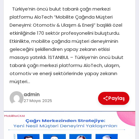
Türkiye’nin öncü bulut tabanlı çağrı merkezi
SIYASET
platformu AloTech “Mobilite Çağında Müşteri
Deneyimi: Otomotiv & Ulaşım & Enerji” başlıklı özel
SPOR
etkinliğinde 170 sektör profesyonelini buluşturdu.
Etkinlikte, mobilite çağında müşteri deneyiminin
TEKNOLOJI
geleceğini şekillendiren yapay zekanın etkisi
masaya yatırıldı. İSTANBUL – Türkiye’nin öncü bulut
YAŞAM
tabanlı çağrı merkezi platformu AloTech, ulaşım,
otomotiv ve enerji sektörlerinde yapay zekanın
müşteri…
admin
Paylaş
27 Mayıs 2025