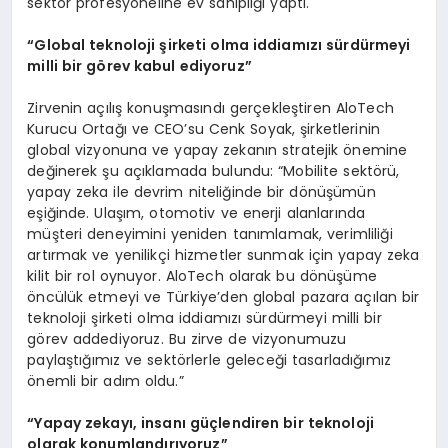
sektör profesyoneline ev sahipliği yaptı.
“
Global teknoloji şirketi olma iddiamızı sürdürmeyi
milli bir g
ö
rev kabul ediyoruz”
Zirvenin açılış konuşmasındı gerçekleştiren AloTech
Kurucu Ortağı ve CEO’su Cenk Soyak, şirketlerinin
global vizyonuna ve yapay zekanın stratejik önemine
değinerek şu açıklamada bulundu: “Mobilite sektörü,
yapay zeka ile devrim niteliğinde bir dönüşümün
eşiğinde. Ulaşım, otomotiv ve enerji alanlarında
müşteri deneyimini yeniden tanımlamak, verimliliği
artırmak ve yenilikçi hizmetler sunmak için yapay zeka
kilit bir rol oynuyor. AloTech olarak bu dönüşüme
öncülük etmeyi ve Türkiye’den global pazara açılan bir
teknoloji şirketi olma iddiamızı sürdürmeyi milli bir
görev addediyoruz. Bu zirve de vizyonumuzu
paylaştığımız ve sektörlerle geleceği tasarladığımız
önemli bir adım oldu.”
“
Yapay zekayı, insanı güçlendiren bir teknoloji
olarak konumlandırıyoruz”