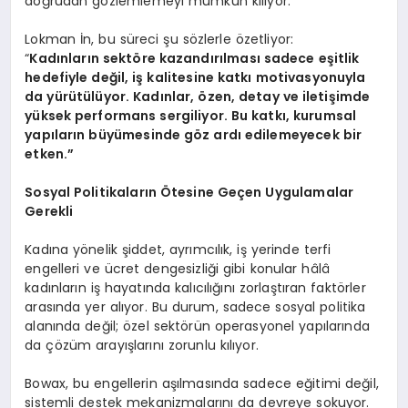
doğrudan gözlemlemeyi mümkün kılıyor.
Lokman İn, bu süreci şu sözlerle özetliyor:
“
Kadınların sekt
ö
re kazandırılması sadece eşitlik
hedefiyle değil, iş kalitesine katkı motivasyonuyla
da yürütülüyor. Kadınlar,
ö
zen, detay ve iletişimde
yüksek performans sergiliyor. Bu katkı, kurumsal
yapıların büyümesinde g
ö
z ardı edilemeyecek bir
etken.”
Sosyal Politikaların Ötesine Geçen Uygulamalar
Gerekli
Kadına yönelik şiddet, ayrımcılık, iş yerinde terfi
engelleri ve ücret dengesizliği gibi konular hâlâ
kadınların iş hayatında kalıcılığını zorlaştıran faktörler
arasında yer alıyor. Bu durum, sadece sosyal politika
alanında değil; özel sektörün operasyonel yapılarında
da çözüm arayışlarını zorunlu kılıyor.
Bowax, bu engellerin aşılmasında sadece eğitimi değil,
sistemli destek mekanizmalarını da devreye sokuyor.