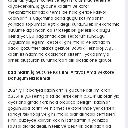
kadınlar, yaşam süresi ve eğitim alanında ilerleme
kaydederken, iş gücüne katılım ve karar
mekanizmalarındaki temsilde hâlâ geride kalıyor.
Kadınların iş yaşamına daha güçlü katılmasının
yalnızca toplumsal eşitlik değil, sürdürülebilir ekonomik
büyüme açısından da stratejik bir gereklilik olduğu
belirtiliyor. Bu bağlamda özel sektörün sunduğu
uygulamalı eğitim, destekli girişimcilik ve istihdam
odaklı çözümler dikkat çekiyor. Bowax Teknoloji A.Ş.,
kadın istihdamına odaklanan sistemli yaklaşımıyla
örnek oluşturan kurumlardan biri olarak öne çıkıyor.
Kadınların İş Gücü
ne Kat
ılımı
Art
ıyor Ama Sekt
ö
rel
D
ö
nüşüm Hızlanmalı
2024 yılı itibarıyla kadınların iş gücüne katılım oranı
%37,4’e yükselmiş olsa da, erkeklerin %72,4’lük oranıyla
kıyaslandığında fark hâlâ oldukça belirgin. Kadınlar
çoğunlukla tarım ve hizmet sektörlerinde yer alırken;
sanayi, teknoloji ve girişimcilik alanlarındaki temsilleri
sınırlı düzeyde kalıyor. Kadın istihdamının yalnızca
sayısal olarak değil, nitelik ve çeşitlilik açısından da