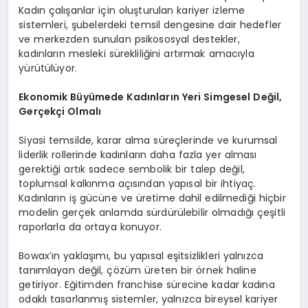
Kadın çalışanlar için oluşturulan kariyer izleme
sistemleri, şubelerdeki temsil dengesine dair hedefler
ve merkezden sunulan psikososyal destekler,
kadınların mesleki sürekliliğini artırmak amacıyla
yürütülüyor.
Ekonomik Büyü
mede Kad
ınların Yeri Simgesel Değ
il,
Ger
çekçi Olmalı
Siyasi temsilde, karar alma süreçlerinde ve kurumsal
liderlik rollerinde kadınların daha fazla yer alması
gerektiği artık sadece sembolik bir talep değil,
toplumsal kalkınma açısından yapısal bir ihtiyaç.
Kadınların iş gücüne ve üretime dahil edilmediği hiçbir
modelin gerçek anlamda sürdürülebilir olmadığı çeşitli
raporlarla da ortaya konuyor.
Bowax’ın yaklaşımı, bu yapısal eşitsizlikleri yalnızca
tanımlayan değil, çözüm üreten bir örnek haline
getiriyor. Eğitimden franchise sürecine kadar kadına
odaklı tasarlanmış sistemler, yalnızca bireysel kariyer