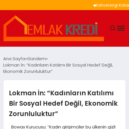
Kahverengi Kokarca İle 
GÜNDEM
Ana Sayfa
Gündem
Lokman İn: “Kadınların Katılımı Bir Sosyal Hedef Değil,
EKONOMI
Ekonomik Zorunluluktur”
DÜNYA
Lokman İn: “Kadınların Katılımı
EĞITIM
Bir Sosyal Hedef Değil, Ekonomik
Zorunluluktur”
MAGAZIN
Bowax Kurucusu: “Kadın girişimciler bu ülkenin gizli
SAĞLIK