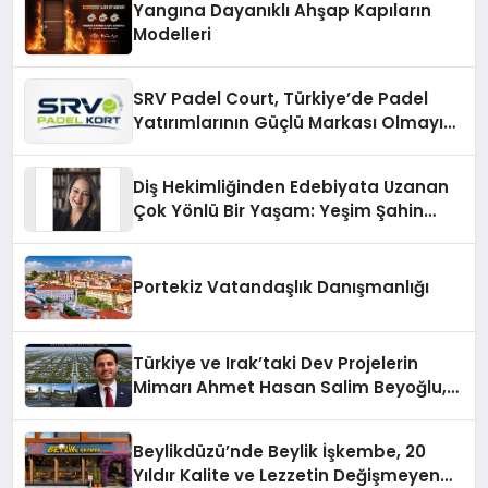
Yangına Dayanıklı Ahşap Kapıların
Modelleri
SRV Padel Court, Türkiye’de Padel
Yatırımlarının Güçlü Markası Olmayı
Sürdürüyor
Diş Hekimliğinden Edebiyata Uzanan
Çok Yönlü Bir Yaşam: Yeşim Şahin
Yaman
Portekiz Vatandaşlık Danışmanlığı
Türkiye ve Irak’taki Dev Projelerin
Mimarı Ahmet Hasan Salim Beyoğlu,
10 Milyon Metrekarelik “Al Yusuf
Holding Industrial City” Projesini
Beylikdüzü’nde Beylik İşkembe, 20
Hayata Geçirecek
Yıldır Kalite ve Lezzetin Değişmeyen