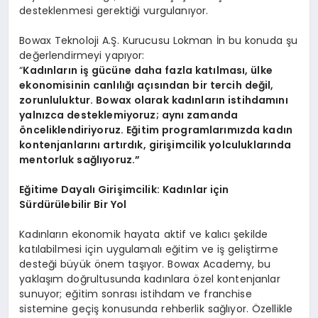
desteklenmesi gerektiği vurgulanıyor.
Bowax Teknoloji A.Ş. Kurucusu Lokman İn bu konuda şu
değerlendirmeyi yapıyor:
“
Kadınların iş gücüne daha fazla katılması, ülke
ekonomisinin canlılığı açısından bir tercih değil,
zorunluluktur. Bowax olarak kadınların istihdamını
yalnızca desteklemiyoruz; aynı zamanda
ö
nceliklendiriyoruz. Eğitim programlarımızda kadın
kontenjanlarını artırdık, girişimcilik yolculuklarında
mentorluk sağlıyoruz.”
Eğitime Dayalı
Giri
şimcilik: Kadınlar iç
in
S
ürdürülebilir Bir Yol
Kadınların ekonomik hayata aktif ve kalıcı şekilde
katılabilmesi için uygulamalı eğitim ve iş geliştirme
desteği büyük önem taşıyor. Bowax Academy, bu
yaklaşım doğrultusunda kadınlara özel kontenjanlar
sunuyor; eğitim sonrası istihdam ve franchise
sistemine geçiş konusunda rehberlik sağlıyor. Özellikle