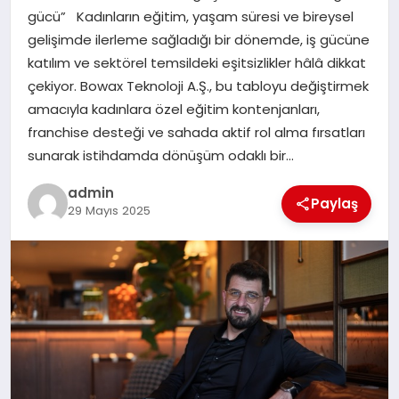
gücü” Kadınların eğitim, yaşam süresi ve bireysel
gelişimde ilerleme sağladığı bir dönemde, iş gücüne
SIYASET
katılım ve sektörel temsildeki eşitsizlikler hâlâ dikkat
çekiyor. Bowax Teknoloji A.Ş., bu tabloyu değiştirmek
SPOR
amacıyla kadınlara özel eğitim kontenjanları,
franchise desteği ve sahada aktif rol alma fırsatları
TEKNOLOJI
sunarak istihdamda dönüşüm odaklı bir…
YAŞAM
admin
Paylaş
29 Mayıs 2025