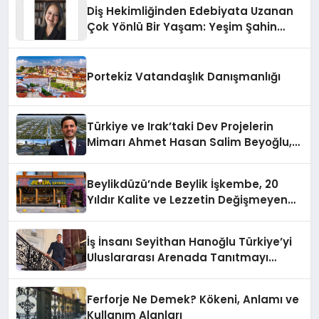
Diş Hekimliğinden Edebiyata Uzanan
Çok Yönlü Bir Yaşam: Yeşim Şahin
Yaman
Portekiz Vatandaşlık Danışmanlığı
Türkiye ve Irak’taki Dev Projelerin
Mimarı Ahmet Hasan Salim Beyoğlu,
10 Milyon Metrekarelik “Al Yusuf
Holding Industrial City” Projesini
Beylikdüzü’nde Beylik İşkembe, 20
Hayata Geçirecek
Yıldır Kalite ve Lezzetin Değişmeyen
Adresi
İş İnsanı Seyithan Hanoğlu Türkiye’yi
Uluslararası Arenada Tanıtmayı
Hedefliyor
Ferforje Ne Demek? Kökeni, Anlamı ve
Kullanım Alanları