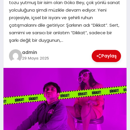
tozu yutmuş bir isim olan Göko Bey, çok yönlü sanat
yolculuğuna şimdi müzikle devam ediyor. Yeni
SIYASET
projesiyle, içsel bir isyanı ve şehirli ruhun
çatışmalarını dile getiriyor: Şarkının adı “Dikkat”. Sert,
SPOR
samimi ve sarsıcı bir anlatım “Dikkat”, sadece bir
şarkı değil; bir duygunun,…
TEKNOLOJI
admin
Paylaş
29 Mayıs 2025
YAŞAM