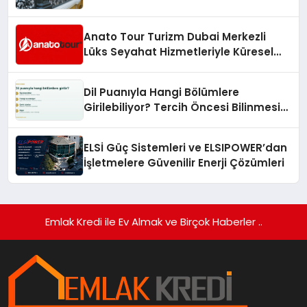
Anato Tour Turizm Dubai Merkezli
Lüks Seyahat Hizmetleriyle Küresel
Turizmde Öne Çıkıyor
Dil Puanıyla Hangi Bölümlere
Girilebiliyor? Tercih Öncesi Bilinmesi
Gerekenler
ELSİ Güç Sistemleri ve ELSIPOWER’dan
İşletmelere Güvenilir Enerji Çözümleri
Emlak Kredi ile Ev Almak ve Birçok Haberler ..