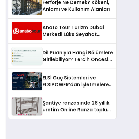
Ferforje Ne Demek? Kökeni,
Anlamı ve Kullanım Alanları
Anato Tour Turizm Dubai
Merkezli Lüks Seyahat
Hizmetleriyle Küresel
Turizmde Öne Çıkıyor
Dil Puanıyla Hangi Bölümlere
Girilebiliyor? Tercih Öncesi
Bilinmesi Gerekenler
ELSİ Güç Sistemleri ve
ELSIPOWER’dan İşletmelere
Güvenilir Enerji Çözümleri
Şantiye ranzasında 28 yıllık
üretim Online Ranza toplu
yaşam alanlarını tek elden
donatıyor