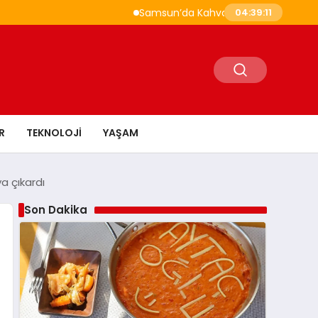
Samsun’da Kahvaltı Nerede Yapılır? Çakallı 
04:39:12
R
TEKNOLOJI
YAŞAM
a çıkardı
Son Dakika