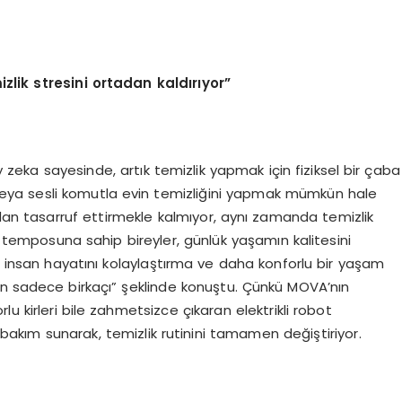
izlik stresini ortadan kald
ı
r
ı
yor
”
zeka sayesinde, artık temizlik yapmak için fiziksel bir çaba
veya sesli komutla evin temizliğini yapmak mümkün hale
ndan tasarruf ettirmekle kalmıyor, aynı zamanda temizlik
iş temposuna sahip bireyler, günlük yaşamın kalitesini
in insan hayatını kolaylaştırma ve daha konforlu bir yaşam
in sadece birkaçı” şeklinde konuştu. Çünkü MOVA’nın
u kirleri bile zahmetsizce çıkaran elektrikli robot
bakım sunarak, temizlik rutinini tamamen değiştiriyor.