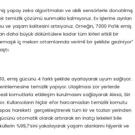
iş yapay zeka algoritmaları ve akıllı sensörlerle donatılmış
bir temizlik çözümü sunmakla kalmıyoruz. Ev işlerine ayrılan
unu ve yaşam kalitesini artırıyoruz. Örneğin, 7000 Pa’lık emiş
an daha büyük döküntülere kadar tüm kirleri etkili bir
karmaşık iç mekan ortamlarında verimli bir şekilde geziniyor”
aştı.
10, emiş gücünü 4 farklı şekilde ayarlayarak uyum sağlıyor.
erinlemesine temizlik yapıyor. Ulaşılması zor yerlerde
Sesli komutlarla etkileşim kurulmasını sağlayarak Alexa, Siri
r. Kullanıcıların hiçbir efor harcamadan temizlik komutu
spas hareketi gerçekleştirerek tüm kir ve tozları yerinden
gücünü otomatik olarak artırarak en inatçı lekeleri bile
üllerin %99,7’sini yakalayarak yaşam alanlarını hijyenik ve