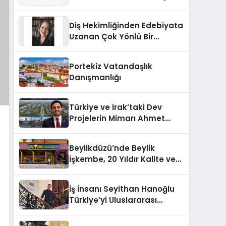
Markası Olmayı Sürdürüyor
Diş Hekimliğinden Edebiyata
Uzanan Çok Yönlü Bir
Yaşam: Yeşim Şahin Yaman
Portekiz Vatandaşlık
Danışmanlığı
Türkiye ve Irak’taki Dev
Projelerin Mimarı Ahmet
Hasan Salim Beyoğlu, 10
Milyon Metrekarelik “Al Yusuf
Beylikdüzü’nde Beylik
Holding Industrial City”
İşkembe, 20 Yıldır Kalite ve
Projesini Hayata Geçirecek
Lezzetin Değişmeyen Adresi
İş İnsanı Seyithan Hanoğlu
Türkiye’yi Uluslararası
Arenada Tanıtmayı
Hedefliyor