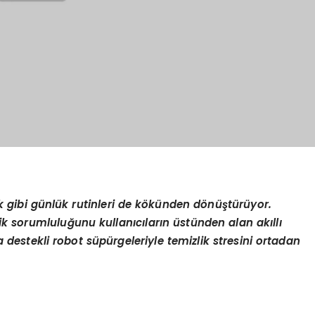
ik gibi g
ü
nl
ü
k rutinleri de k
ö
k
ü
nden d
ö
n
üş
t
ü
r
ü
yor.
lik sorumlulu
ğ
unu kullan
ı
c
ı
lar
ı
n
ü
st
ü
nden alan ak
ı
ll
ı
destekli robot s
ü
p
ü
rgeleriyle temizlik stresini ortadan