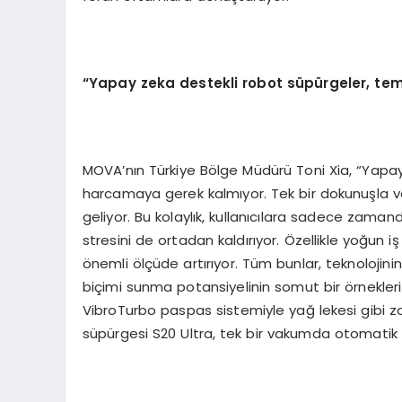
“
Yapay zeka destekli robot s
ü
p
ü
rgeler, tem
MOVA’nın Türkiye Bölge Müdürü Toni Xia, “Yapay 
harcamaya gerek kalmıyor. Tek bir dokunuşla 
geliyor. Bu kolaylık, kullanıcılara sadece zama
stresini de ortadan kaldırıyor. Özellikle yoğun 
önemli ölçüde artırıyor. Tüm bunlar, teknolojin
biçimi sunma potansiyelinin somut bir örnekler
VibroTurbo paspas sistemiyle yağ lekesi gibi zorl
süpürgesi S20 Ultra, tek bir vakumda otomatik 