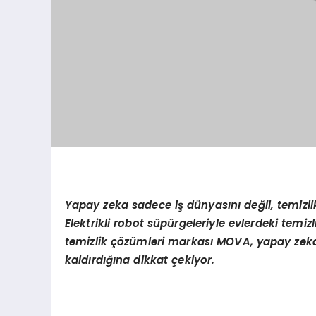
Yapay zeka sadece i
ş
d
ü
nyas
ı
n
ı
de
ğ
il, temizl
Elektrikli robot s
ü
p
ü
rgeleriyle evlerdeki temiz
temizlik
çö
z
ü
mleri markas
ı
MOVA, yapay zeka 
kald
ı
rd
ığı
na dikkat
ç
ekiyor.