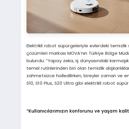
Elektrikli robot süpürgeleriyle evlerdeki temizlik
çözümleri markası MOVA’nın Türkiye Bölge Müdü
bulundu: “Yapay zeka, iş dünyasındaki karmaşık
temel rutinlerinden biri olan temizlik alışkanlıkla
zahmetsizce halledilirken, bireyler zaman ve ener
S10, S10 Plus, S20 Ultra gibi elektrikli robot süpür
“
Kullan
ı
c
ı
lar
ı
m
ı
z
ı
n konforunu ve ya
ş
am kalit