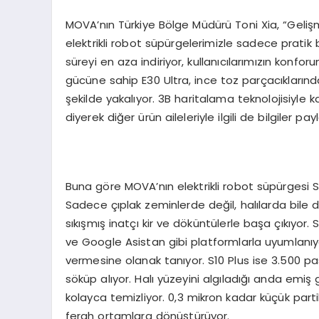
MOVA’nın Türkiye Bölge Müdürü Toni Xia, “Gelişm
elektrikli robot süpürgelerimizle sadece pratik 
süreyi en aza indiriyor, kullanıcılarımızın konfor
gücüne sahip E30 Ultra, ince toz parçacıklarınd
şekilde yakalıyor. 3B haritalama teknolojisiyle 
diyerek diğer ürün aileleriyle ilgili de bilgiler payl
Buna göre MOVA’nın elektrikli robot süpürgesi S
Sadece çıplak zeminlerde değil, halılarda bile d
sıkışmış inatçı kir ve döküntülerle başa çıkıyor. 
ve Google Asistan gibi platformlarla uyumlanıyo
vermesine olanak tanıyor. S10 Plus ise 3.500 pa
söküp alıyor. Halı yüzeyini algıladığı anda emiş 
kolayca temizliyor. 0,3 mikron kadar küçük partik
ferah ortamlara dönüştürüyor.