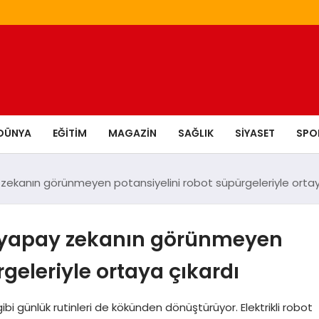
DÜNYA
EĞITIM
MAGAZIN
SAĞLIK
SIYASET
SPO
ay zekanın görünmeyen potansiyelini robot süpürgeleriyle ortay
i, yapay zekanın görünmeyen
geleriyle ortaya çıkardı
bi günlük rutinleri de kökünden dönüştürüyor. Elektrikli robot