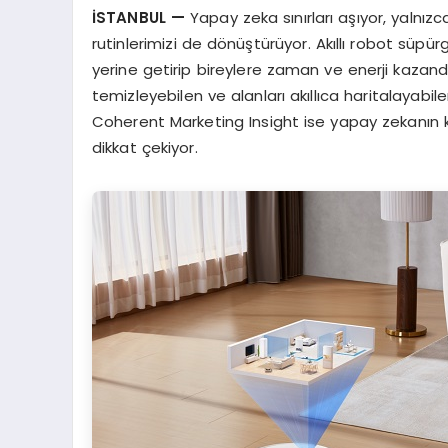
İ
STANBUL
—
Yapay zeka sınırları aşıyor, yalnızca
rutinlerimizi de dönüştürüyor. Akıllı robot süpü
yerine getirip bireylere zaman ve enerji kazandırı
temizleyebilen ve alanları akıllıca haritalayab
Coherent Marketing Insight ise yapay zekanın kür
dikkat çekiyor.