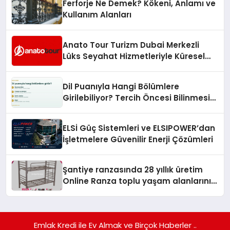
Ferforje Ne Demek? Kökeni, Anlamı ve
Kullanım Alanları
Anato Tour Turizm Dubai Merkezli
Lüks Seyahat Hizmetleriyle Küresel
Turizmde Öne Çıkıyor
Dil Puanıyla Hangi Bölümlere
Girilebiliyor? Tercih Öncesi Bilinmesi
Gerekenler
ELSİ Güç Sistemleri ve ELSIPOWER’dan
İşletmelere Güvenilir Enerji Çözümleri
Şantiye ranzasında 28 yıllık üretim
Online Ranza toplu yaşam alanlarını
tek elden donatıyor
Emlak Kredi ile Ev Almak ve Birçok Haberler ..