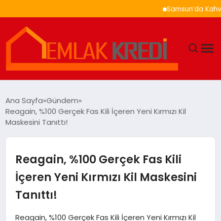
Samsun’da Kahvaltı Ne
GÜNDEM
Ana Sayfa
Gündem
Reagain, %100 Gerçek Fas Kili İçeren Yeni Kırmızı Kil
EKONOMI
Maskesini Tanıttı!
DÜNYA
Reagain, %100 Gerçek Fas Kili
EĞITIM
İçeren Yeni Kırmızı Kil Maskesini
Tanıttı!
MAGAZIN
Reagain, %100 Gerçek Fas Kili İçeren Yeni Kırmızı Kil
SAĞLIK