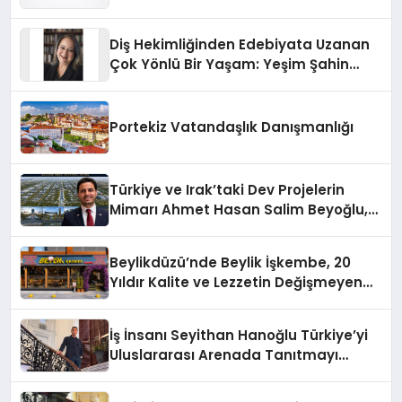
Sürdürüyor
Diş Hekimliğinden Edebiyata Uzanan
Çok Yönlü Bir Yaşam: Yeşim Şahin
Yaman
Portekiz Vatandaşlık Danışmanlığı
Türkiye ve Irak’taki Dev Projelerin
Mimarı Ahmet Hasan Salim Beyoğlu,
10 Milyon Metrekarelik “Al Yusuf
Holding Industrial City” Projesini
Beylikdüzü’nde Beylik İşkembe, 20
Hayata Geçirecek
Yıldır Kalite ve Lezzetin Değişmeyen
Adresi
İş İnsanı Seyithan Hanoğlu Türkiye’yi
Uluslararası Arenada Tanıtmayı
Hedefliyor