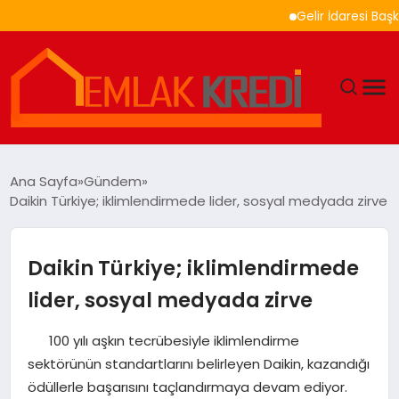
Gelir İdaresi Başkanlığ
GÜNDEM
Ana Sayfa
Gündem
Daikin Türkiye; iklimlendirmede lider, sosyal medyada zirve
EKONOMI
DÜNYA
Daikin Türkiye; iklimlendirmede
lider, sosyal medyada zirve
EĞITIM
100 yılı aşkın tecrübesiyle iklimlendirme
MAGAZIN
sektörünün standartlarını belirleyen Daikin, kazandığı
ödüllerle başarısını taçlandırmaya devam ediyor.
SAĞLIK