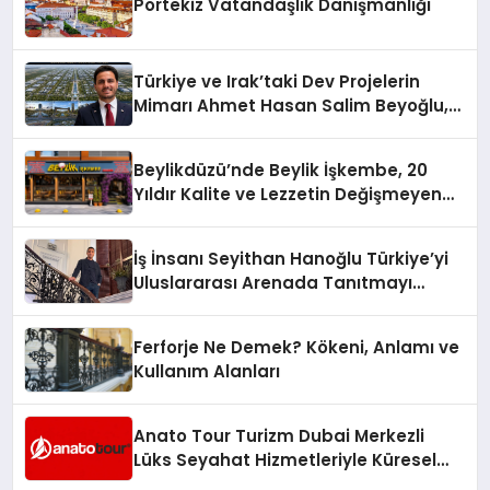
Portekiz Vatandaşlık Danışmanlığı
Türkiye ve Irak’taki Dev Projelerin
Mimarı Ahmet Hasan Salim Beyoğlu,
10 Milyon Metrekarelik “Al Yusuf
Holding Industrial City” Projesini
Beylikdüzü’nde Beylik İşkembe, 20
Hayata Geçirecek
Yıldır Kalite ve Lezzetin Değişmeyen
Adresi
İş İnsanı Seyithan Hanoğlu Türkiye’yi
Uluslararası Arenada Tanıtmayı
Hedefliyor
Ferforje Ne Demek? Kökeni, Anlamı ve
Kullanım Alanları
Anato Tour Turizm Dubai Merkezli
Lüks Seyahat Hizmetleriyle Küresel
Turizmde Öne Çıkıyor