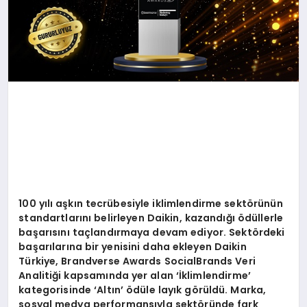
100 yılı aşkın tecrübesiyle iklimlendirme sekt
ö
rünün
standartlarını belirleyen Daikin, kazandığı ödüllerle
başarısını taçlandırmaya devam ediyor. Sekt
ö
rdeki
başarılarına bir yenisini daha ekleyen Daikin
Türkiye, Brandverse Awards SocialBrands Veri
Analitiği kapsamında yer alan ‘İklimlendirme
’
kategorisinde
‘
Altın’ ödü
le lay
ık g
ö
rüldü. Marka,
sosyal medya performansıyla sekt
ö
ründe fark