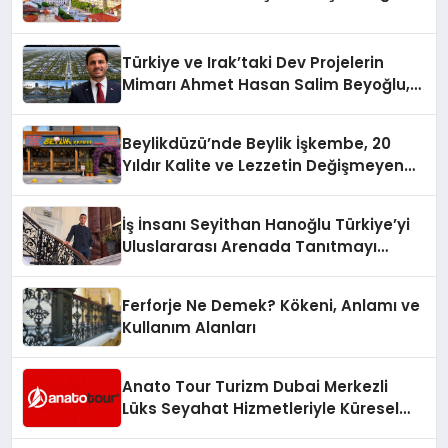
Türkiye ve Irak’taki Dev Projelerin
Mimarı Ahmet Hasan Salim Beyoğlu,
10 Milyon Metrekarelik “Al Yusuf
Holding Industrial City” Projesini
Beylikdüzü’nde Beylik İşkembe, 20
Hayata Geçirecek
Yıldır Kalite ve Lezzetin Değişmeyen
Adresi
İş İnsanı Seyithan Hanoğlu Türkiye’yi
Uluslararası Arenada Tanıtmayı
Hedefliyor
Ferforje Ne Demek? Kökeni, Anlamı ve
Kullanım Alanları
Anato Tour Turizm Dubai Merkezli
Lüks Seyahat Hizmetleriyle Küresel
Turizmde Öne Çıkıyor