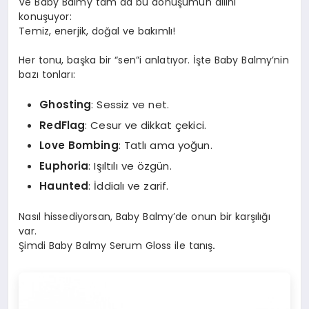
Ve Baby Balmy tam da bu dönüşümün dilini
konuşuyor:
Temiz, enerjik, doğal ve bakımlı!
Her tonu, başka bir “sen”i anlatıyor. İşte Baby Balmy’nin
bazı tonları:
Ghosting
: Sessiz ve net.
RedFlag
: Cesur ve dikkat çekici.
Love Bombing
: Tatlı ama yoğun.
Euphoria
: Işıltılı ve özgün.
Haunted
: İddialı ve zarif.
Nasıl hissediyorsan, Baby Balmy’de onun bir karşılığı
var.
Şimdi Baby Balmy Serum Gloss ile tanış
.