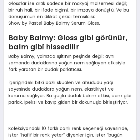
Gloss’lar ise artık sadece bir makyaj malzemesi değil;
bir ruh hali, bir ifade biçimi, bir imzaya dönüştü. Ve bu
dönüşümün en dikkat çekici temsilcisi:
Show by Pastel Baby Balmy Serum Gloss.
B
aby Balmy: Gloss
gibi g
ö
rünür,
b
alm
gibi hissedilir
Baby Balmy, yalnızca ışıltının peşinde değil; aynı
zamanda dudaklarına yoğun nem sağlayan etkisiyle
fark yaratan bir dudak parlatıcısı.
İçeriğindeki bitki bazlı skualen ve ahududu yağı
sayesinde dudaklara yoğun nem, elastikiyet ve
koruma sağlıyor. Bu güçlü dudak bakım etkisi, cam gibi
parlak, ipeksi ve kayıp giden bir dokunuşla birleştiriyor.
Koleksiyondaki 10 farklı canlı renk seçeneği sayesinde,
ister “hafif bir renk yeter” diyenler için, ister “bugün