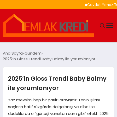
Cevdet Yılmaz Türkiye İhra
GÜNDEM
Ana Sayfa
Gündem
2025’in Gloss Trendi Baby Balmy ile yorumlanıyor
EKONOMI
DÜNYA
2025’in Gloss Trendi Baby Balmy
ile yorumlanıyor
EĞITIM
Yaz mevsimi hep bir parıltı arayışıdır. Tenin ışıltısı,
MAGAZIN
saçların hafif rüzgârda dalgalanışı ve elbette
dudaklarda o “güneşi yansıtan cam gibi” efekt. 2025
SAĞLIK