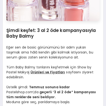
Şimdi keş
fet: 3
a
l 2
ö
de kampanyasıyla
Baby Balmy
Eğer sen de basic görünümünü bir adım yukarı
taşımak ama hâlâ kendin gibi kalmak istiyorsan, bu
serum gloss zaten senin koleksiyonuna ait.
Tüm Baby Balmy tonlarını keşfetmek için Show by
Pastel Makyaj
Ü
rünleri ve Fiyatları
sayfasını ziyaret
edebilirsin.
Üstelik şimdi:
Temmuz sonuna kadar
Pastelshop.com
’
da
ge
çerli
“
3 al 2
ö
de” kampanyası
tüm renklerde seni bekliyor.
Moduna göre seç, parıldamaya başla.