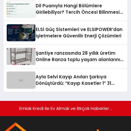
Dil Puanıyla Hangi Bölümlere
Girilebiliyor? Tercih Öncesi Bilinmesi
Gerekenler
ELSİ Güç Sistemleri ve ELSIPOWER’dan
İşletmelere Güvenilir Enerji Çözümleri
Şantiye ranzasında 28 yıllık üretim
Online Ranza toplu yaşam alanlarını
tek elden donatıyor
Ayla Selvi Kayıp Anıları Şarkıya
Dönüştürdü: “Kayıp Kasetler 1” 31
Temmuz’da Yayında
Emlak Kredi ile Ev Almak ve Birçok Haberler ..