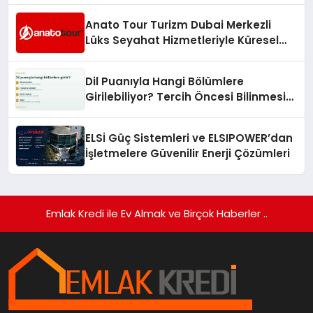
Anato Tour Turizm Dubai Merkezli
Lüks Seyahat Hizmetleriyle Küresel
Turizmde Öne Çıkıyor
Dil Puanıyla Hangi Bölümlere
Girilebiliyor? Tercih Öncesi Bilinmesi
Gerekenler
ELSİ Güç Sistemleri ve ELSIPOWER’dan
İşletmelere Güvenilir Enerji Çözümleri
Emlak Kredi ile Ev Almak ve Birçok Haberler ..