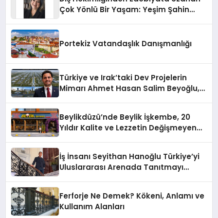
Çok Yönlü Bir Yaşam: Yeşim Şahin
Yaman
Portekiz Vatandaşlık Danışmanlığı
Türkiye ve Irak’taki Dev Projelerin
Mimarı Ahmet Hasan Salim Beyoğlu,
10 Milyon Metrekarelik “Al Yusuf
Holding Industrial City” Projesini
Beylikdüzü’nde Beylik İşkembe, 20
Hayata Geçirecek
Yıldır Kalite ve Lezzetin Değişmeyen
Adresi
İş İnsanı Seyithan Hanoğlu Türkiye’yi
Uluslararası Arenada Tanıtmayı
Hedefliyor
Ferforje Ne Demek? Kökeni, Anlamı ve
Kullanım Alanları