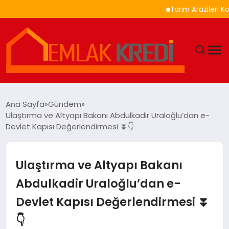
Tarım Arazileri Korunma
GÜNDEM
Ana Sayfa
Gündem
Ulaştırma ve Altyapı Bakanı Abdulkadir Uraloğlu’dan e-
EKONOMI
Devlet Kapısı Değerlendirmesi ⏬👇
DÜNYA
Ulaştırma ve Altyapı Bakanı
EĞITIM
Abdulkadir Uraloğlu’dan e-
Devlet Kapısı Değerlendirmesi ⏬
MAGAZIN
👇
SAĞLIK