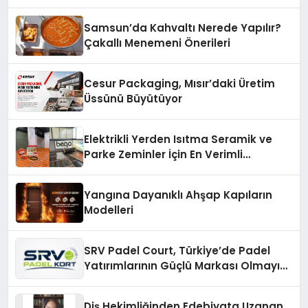
açıklamada şunları kaydetti:
Samsun’da Kahvaltı Nerede Yapılır?
Çakallı Menemeni Önerileri
Cesur Packaging, Mısır’daki Üretim
Üssünü Büyütüyor
Elektrikli Yerden Isıtma Seramik ve
Parke Zeminler İçin En Verimli
Çözümler
Yangına Dayanıklı Ahşap Kapıların
Modelleri
SRV Padel Court, Türkiye’de Padel
Yatırımlarının Güçlü Markası Olmayı
Sürdürüyor
Diş Hekimliğinden Edebiyata Uzanan