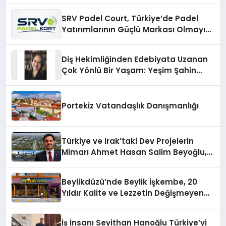
SRV Padel Court, Türkiye’de Padel
Yatırımlarının Güçlü Markası Olmayı
Sürdürüyor
Diş Hekimliğinden Edebiyata Uzanan
Çok Yönlü Bir Yaşam: Yeşim Şahin
Yaman
Portekiz Vatandaşlık Danışmanlığı
Türkiye ve Irak’taki Dev Projelerin
Mimarı Ahmet Hasan Salim Beyoğlu,
10 Milyon Metrekarelik “Al Yusuf
Holding Industrial City” Projesini
Beylikdüzü’nde Beylik İşkembe, 20
Hayata Geçirecek
Yıldır Kalite ve Lezzetin Değişmeyen
Adresi
İş İnsanı Seyithan Hanoğlu Türkiye’yi