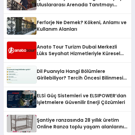
Uluslararası Arenada Tanıtmayı
Hedefliyor
Ferforje Ne Demek? Kökeni, Anlamı ve
Kullanım Alanları
Anato Tour Turizm Dubai Merkezli
Lüks Seyahat Hizmetleriyle Küresel
Turizmde Öne Çıkıyor
Dil Puanıyla Hangi Bölümlere
Girilebiliyor? Tercih Öncesi Bilinmesi
Gerekenler
ELSİ Güç Sistemleri ve ELSIPOWER’dan
İşletmelere Güvenilir Enerji Çözümleri
Şantiye ranzasında 28 yıllık üretim
Online Ranza toplu yaşam alanlarını
tek elden donatıyor