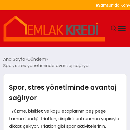
Samsun’da Kahvaltı Nerede
GÜNDEM
Ana Sayfa
Gündem
Spor, stres yönetiminde avantaj sağlıyor
EKONOMI
DÜNYA
Spor, stres yönetiminde avantaj
sağlıyor
EĞITIM
Yüzme, bisiklet ve koşu etaplarının peş peşe
MAGAZIN
tamamlandığı triatlon, disiplinli antrenman yapısıyla
dikkat çekiyor. Triatlon gibi spor aktivitelerinin,
SAĞLIK