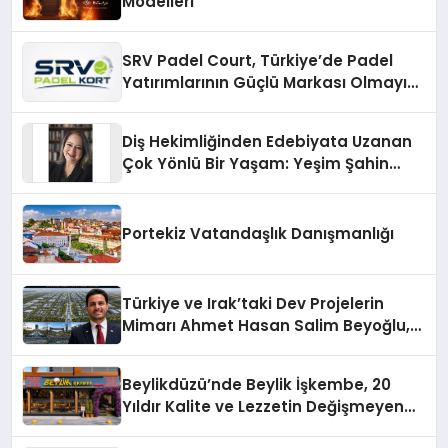
Modelleri
SRV Padel Court, Türkiye’de Padel
Yatırımlarının Güçlü Markası Olmayı
Sürdürüyor
Diş Hekimliğinden Edebiyata Uzanan
Çok Yönlü Bir Yaşam: Yeşim Şahin
Yaman
Portekiz Vatandaşlık Danışmanlığı
Türkiye ve Irak’taki Dev Projelerin
Mimarı Ahmet Hasan Salim Beyoğlu,
10 Milyon Metrekarelik “Al Yusuf
Holding Industrial City” Projesini
Beylikdüzü’nde Beylik İşkembe, 20
Hayata Geçirecek
Yıldır Kalite ve Lezzetin Değişmeyen
Adresi