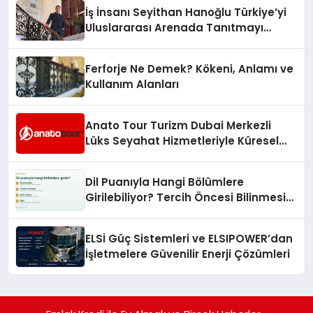
İş İnsanı Seyithan Hanoğlu Türkiye’yi
Uluslararası Arenada Tanıtmayı
Hedefliyor
Ferforje Ne Demek? Kökeni, Anlamı ve
Kullanım Alanları
Anato Tour Turizm Dubai Merkezli
Lüks Seyahat Hizmetleriyle Küresel
Turizmde Öne Çıkıyor
Dil Puanıyla Hangi Bölümlere
Girilebiliyor? Tercih Öncesi Bilinmesi
Gerekenler
ELSİ Güç Sistemleri ve ELSIPOWER’dan
İşletmelere Güvenilir Enerji Çözümleri