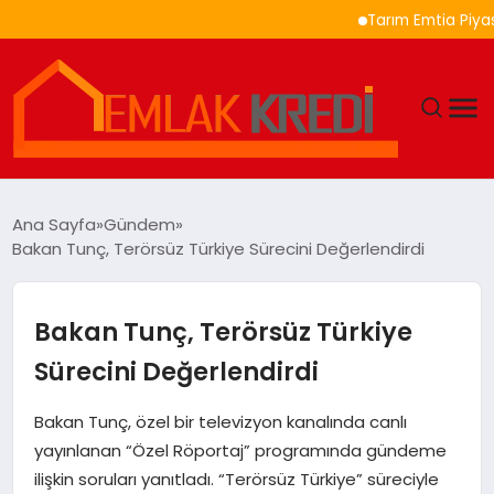
Tarım Emtia Piyasasında
GÜNDEM
Ana Sayfa
Gündem
Bakan Tunç, Terörsüz Türkiye Sürecini Değerlendirdi
EKONOMI
DÜNYA
Bakan Tunç, Terörsüz Türkiye
Sürecini Değerlendirdi
EĞITIM
Bakan Tunç, özel bir televizyon kanalında canlı
MAGAZIN
yayınlanan “Özel Röportaj” programında gündeme
ilişkin soruları yanıtladı. “Terörsüz Türkiye” süreciyle
SAĞLIK