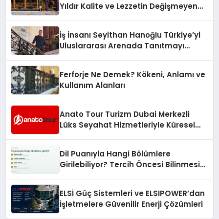
Yıldır Kalite ve Lezzetin Değişmeyen
Adresi
İş İnsanı Seyithan Hanoğlu Türkiye’yi
Uluslararası Arenada Tanıtmayı
Hedefliyor
Ferforje Ne Demek? Kökeni, Anlamı ve
Kullanım Alanları
Anato Tour Turizm Dubai Merkezli
Lüks Seyahat Hizmetleriyle Küresel
Turizmde Öne Çıkıyor
Dil Puanıyla Hangi Bölümlere
Girilebiliyor? Tercih Öncesi Bilinmesi
Gerekenler
ELSİ Güç Sistemleri ve ELSIPOWER’dan
İşletmelere Güvenilir Enerji Çözümleri