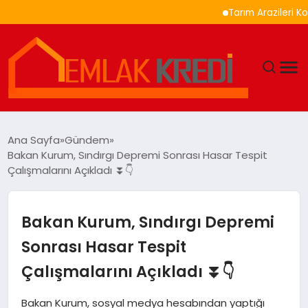
Tarım Arazileri Korunma
GÜNDEM
Ana Sayfa
Gündem
Bakan Kurum, Sındırgı Depremi Sonrası Hasar Tespit
EKONOMI
Çalışmalarını Açıkladı ⏬👇
DÜNYA
Bakan Kurum, Sındırgı Depremi
EĞITIM
Sonrası Hasar Tespit
Çalışmalarını Açıkladı ⏬👇
MAGAZIN
Bakan Kurum, sosyal medya hesabından yaptığı
SAĞLIK