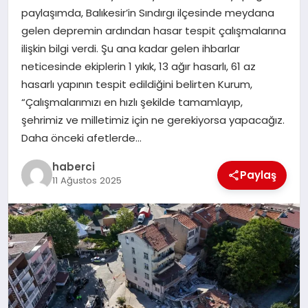
paylaşımda, Balıkesir’in Sındırgı ilçesinde meydana
gelen depremin ardından hasar tespit çalışmalarına
SIYASET
ilişkin bilgi verdi. Şu ana kadar gelen ihbarlar
neticesinde ekiplerin 1 yıkık, 13 ağır hasarlı, 61 az
SPOR
hasarlı yapının tespit edildiğini belirten Kurum,
“Çalışmalarımızı en hızlı şekilde tamamlayıp,
TEKNOLOJI
şehrimiz ve milletimiz için ne gerekiyorsa yapacağız.
Daha önceki afetlerde…
YAŞAM
haberci
Paylaş
11 Ağustos 2025