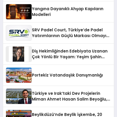
Yangına Dayanıklı Ahşap Kapıların
Modelleri
SRV Padel Court, Türkiye’de Padel
Yatırımlarının Güçlü Markası Olmayı
Sürdürüyor
Diş Hekimliğinden Edebiyata Uzanan
Çok Yönlü Bir Yaşam: Yeşim Şahin
Yaman
Portekiz Vatandaşlık Danışmanlığı
Türkiye ve Irak’taki Dev Projelerin
Mimarı Ahmet Hasan Salim Beyoğlu,
10 Milyon Metrekarelik “Al Yusuf
Holding Industrial City” Projesini
Beylikdüzü’nde Beylik İşkembe, 20
Hayata Geçirecek