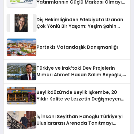
Yatırımlarının Güçlü Markası Olmayı
Sürdürüyor
Diş Hekimliğinden Edebiyata Uzanan
Çok Yönlü Bir Yaşam: Yeşim Şahin
Yaman
Portekiz Vatandaşlık Danışmanlığı
Türkiye ve Irak’taki Dev Projelerin
Mimarı Ahmet Hasan Salim Beyoğlu,
10 Milyon Metrekarelik “Al Yusuf
Holding Industrial City” Projesini
Beylikdüzü’nde Beylik İşkembe, 20
Hayata Geçirecek
Yıldır Kalite ve Lezzetin Değişmeyen
Adresi
İş İnsanı Seyithan Hanoğlu Türkiye’yi
Uluslararası Arenada Tanıtmayı
Hedefliyor