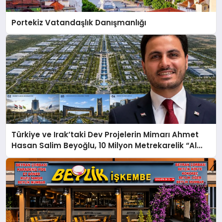
Portekiz Vatandaşlık Danışmanlığı
Türkiye ve Irak’taki Dev Projelerin Mimarı Ahmet
Hasan Salim Beyoğlu, 10 Milyon Metrekarelik “Al
Yusuf Holding Industrial City” Projesini Hayata
Geçirecek