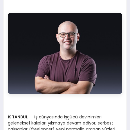
İSTANBUL
—
İş dünyasında işgücü devinimleri
geleneksel kalıpları yıkmaya devam ediyor, serbest
çalışanlar (freelancer) yeni normalin aranan yüzleri