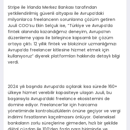
Stripe ile İrlanda Merkez Bankası tarafından
yetkilendirilmiş güvenli altyapısı ile Avrupa’daki
milyonlarca freelancerın sorunlarına çözüm getiren
Juuli COO’su Ekin Selçuk ise, “Türkiye ve Avrupa’da
fintek alanında kazandığımız deneyim, Avrupa’nın
düzenleme yapısı ile birleşince kapsamlı bir çözüm
ortaya çıktı. 12 yıllık fintek ve blokzincir uzmanlığımızı
Avrupa’da freelancer kitlesine hizmet etmek için
kullanıyoruz” diyerek platformları hakkında detaylı bilgi
verdi.
2024 yılı başında Avrupa’da açılarak kısa sürede 160+
ülkeye hizmet verebilir kapasiteye ulaşan Juuli, bu
başarısıyla Avrupa’daki freelance ekosistemini de
domine ediyor. Freelancer’lar için harcama
yönetiminde kontrolsüzlüklerin önüne geçiyor ve vergi
indirimi fırsatlarının kaçırılmasını önlüyor. Geleneksel
bankaların zorlu süreçlerine girmeden, hızlı bir şekilde
dijital cüzdan ile 100’den fazla para biriminde ve