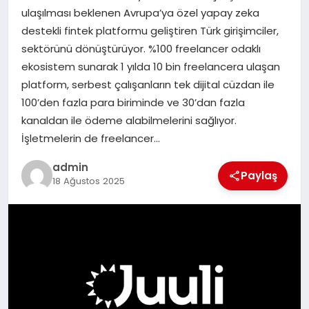
ulaşılması beklenen Avrupa’ya özel yapay zeka
destekli fintek platformu geliştiren Türk girişimciler,
SIYASET
sektörünü dönüştürüyor. %100 freelancer odaklı
ekosistem sunarak 1 yılda 10 bin freelancera ulaşan
SPOR
platform, serbest çalışanların tek dijital cüzdan ile
100’den fazla para biriminde ve 30’dan fazla
TEKNOLOJI
kanaldan ile ödeme alabilmelerini sağlıyor.
İşletmelerin de freelancer…
YAŞAM
admin
Paylaş
18 Ağustos 2025