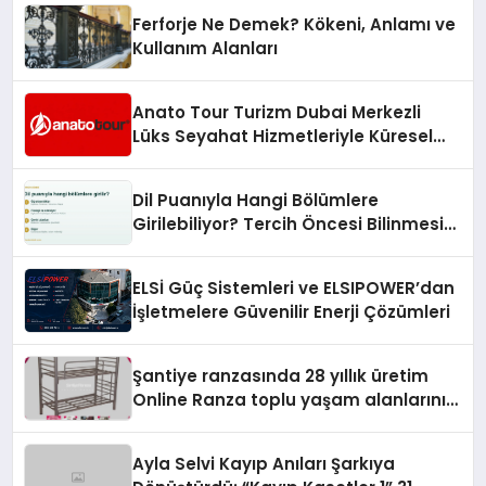
Ferforje Ne Demek? Kökeni, Anlamı ve
Kullanım Alanları
Anato Tour Turizm Dubai Merkezli
Lüks Seyahat Hizmetleriyle Küresel
Turizmde Öne Çıkıyor
Dil Puanıyla Hangi Bölümlere
Girilebiliyor? Tercih Öncesi Bilinmesi
Gerekenler
ELSİ Güç Sistemleri ve ELSIPOWER’dan
İşletmelere Güvenilir Enerji Çözümleri
Şantiye ranzasında 28 yıllık üretim
Online Ranza toplu yaşam alanlarını
tek elden donatıyor
Ayla Selvi Kayıp Anıları Şarkıya