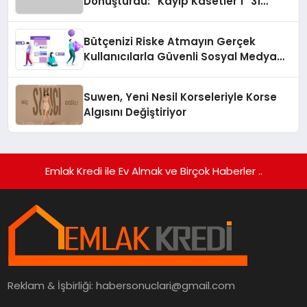
Dönüştürdü: “Kayıp Kasetler 1” 31
Temmuz’da Yayında
Bütçenizi Riske Atmayın Gerçek
Kullanıcılarla Güvenli Sosyal Medya
Büyümesi
Suwen, Yeni Nesil Korseleriyle Korse
Algısını Değiştiriyor
Emlak Kredi ile Ev Almak ve Birçok Haberler ..
Reklam & İşbirliği:
habersonuclari@gmail.com