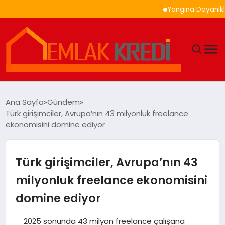
Yangına Dayanıklı Ahşa
GÜNDEM
Ana Sayfa
Gündem
Türk girişimciler, Avrupa’nın 43 milyonluk freelance
EKONOMI
ekonomisini domine ediyor
DÜNYA
Türk girişimciler, Avrupa’nın 43
EĞITIM
milyonluk freelance ekonomisini
domine ediyor
MAGAZIN
2025 sonunda 43 milyon freelance çalışana
SAĞLIK