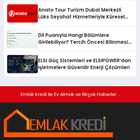
Anato Tour Turizm Dubai Merkezli
Lüks Seyahat Hizmetleriyle Küresel
Turizmde Öne Çıkıyor
Dil Puanıyla Hangi Bölümlere
Girilebiliyor? Tercih Öncesi Bilinmesi
Gerekenler
ELSİ Güç Sistemleri ve ELSIPOWER’dan
İşletmelere Güvenilir Enerji Çözümleri
Emlak Kredi ile Ev Almak ve Birçok Haberler ..