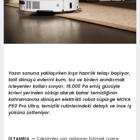
Yaz
ı
n sonuna yakla
şı
rken k
ış
a haz
ı
rl
ı
k tela
şı
ba
ş
l
ı
yor,
tatil d
ö
n
üşü
evlerini kum, toz ve kirden ar
ı
nd
ı
rmak
isteyenler kollar
ı
s
ı
v
ı
yor. 19.000 Pa emi
ş
g
ü
c
ü
yle
kirleri yerinden s
ö
k
ü
p alarak bahar temizli
ğ
inin
kahraman
ı
na d
ö
n
üş
en elektrikli robot s
ü
p
ü
rge MOVA
P50 Pro Ultra, temizlik rutinlerindeki detayl
ı ve ince iş
y
ü
k
ü
n
ü ü
stleniyor.
İ
STANBUL
—
Takvimler yaz aylarının bitmek üzere