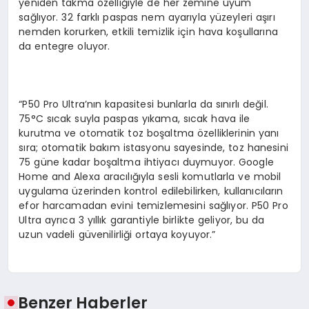
yeniden takma özelliğiyle de her zemine uyum
sağlıyor. 32 farklı paspas nem ayarıyla yüzeyleri aşırı
nemden korurken, etkili temizlik için hava koşullarına
da entegre oluyor.
“P50 Pro Ultra’nın kapasitesi bunlarla da sınırlı değil.
75°C sıcak suyla paspas yıkama, sıcak hava ile
kurutma ve otomatik toz boşaltma özelliklerinin yanı
sıra; otomatik bakım istasyonu sayesinde, toz hanesini
75 güne kadar boşaltma ihtiyacı duymuyor. Google
Home and Alexa aracılığıyla sesli komutlarla ve mobil
uygulama üzerinden kontrol edilebilirken, kullanıcıların
efor harcamadan evini temizlemesini sağlıyor. P50 Pro
Ultra ayrıca 3 yıllık garantiyle birlikte geliyor, bu da
uzun vadeli güvenilirliği ortaya koyuyor.”
Benzer Haberler