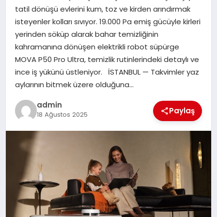
tatil dönüşü evlerini kum, toz ve kirden arındırmak
isteyenler kolları sıvıyor. 19.000 Pa emiş gücüyle kirleri
SIYASET
yerinden söküp alarak bahar temizliğinin
kahramanına dönüşen elektrikli robot süpürge
SPOR
MOVA P50 Pro Ultra, temizlik rutinlerindeki detaylı ve
ince iş yükünü üstleniyor. İSTANBUL — Takvimler yaz
TEKNOLOJI
aylarının bitmek üzere olduğuna…
YAŞAM
admin
Paylaş
18 Ağustos 2025