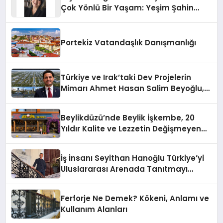
Çok Yönlü Bir Yaşam: Yeşim Şahin
Yaman
Portekiz Vatandaşlık Danışmanlığı
Türkiye ve Irak’taki Dev Projelerin
Mimarı Ahmet Hasan Salim Beyoğlu,
10 Milyon Metrekarelik “Al Yusuf
Holding Industrial City” Projesini
Beylikdüzü’nde Beylik İşkembe, 20
Hayata Geçirecek
Yıldır Kalite ve Lezzetin Değişmeyen
Adresi
İş İnsanı Seyithan Hanoğlu Türkiye’yi
Uluslararası Arenada Tanıtmayı
Hedefliyor
Ferforje Ne Demek? Kökeni, Anlamı ve
Kullanım Alanları