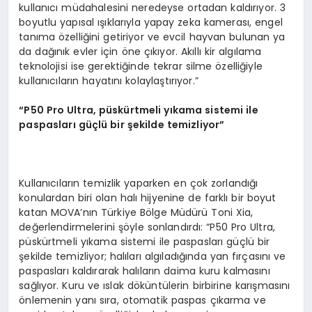
kullanıcı müdahalesini neredeyse ortadan kaldırıyor. 3
boyutlu yapısal ışıklarıyla yapay zeka kamerası, engel
tanıma özelliğini getiriyor ve evcil hayvan bulunan ya
da dağınık evler için öne çıkıyor. Akıllı kir algılama
teknolojisi ise gerektiğinde tekrar silme özelliğiyle
kullanıcıların hayatını kolaylaştırıyor.”
“
P50 Pro Ultra, p
ü
sk
ü
rtmeli y
ı
kama sistemi ile
paspaslar
ı
g
üç
l
ü
bir
ş
ekilde temizliyor
”
Kullanıcıların temizlik yaparken en çok zorlandığı
konulardan biri olan halı hijyenine de farklı bir boyut
katan MOVA’nın Türkiye Bölge Müdürü Toni Xia,
değerlendirmelerini şöyle sonlandırdı: “P50 Pro Ultra,
püskürtmeli yıkama sistemi ile paspasları güçlü bir
şekilde temizliyor; halıları algıladığında yan fırçasını ve
paspasları kaldırarak halıların daima kuru kalmasını
sağlıyor. Kuru ve ıslak döküntülerin birbirine karışmasını
önlemenin yanı sıra, otomatik paspas çıkarma ve