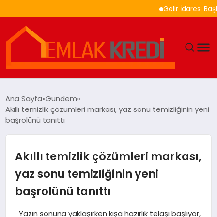
Gelir İdaresi Başkanlığ
GÜNDEM
Ana Sayfa
Gündem
Akıllı temizlik çözümleri markası, yaz sonu temizliğinin yeni
EKONOMI
başrolünü tanıttı
DÜNYA
Akıllı temizlik çözümleri markası,
EĞITIM
yaz sonu temizliğinin yeni
başrolünü tanıttı
MAGAZIN
Yazın sonuna yaklaşırken kışa hazırlık telaşı başlıyor,
SAĞLIK