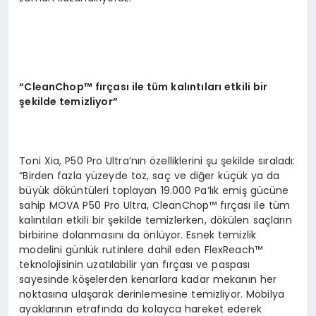
“CleanChop™
f
ı
r
ç
as
ı
ile t
ü
m kal
ı
nt
ı
lar
ı
etkili bir
ş
ekilde temizliyor
”
Toni Xia, P50 Pro Ultra’nın özelliklerini şu şekilde sıraladı:
“Birden fazla yüzeyde toz, saç ve diğer küçük ya da
büyük döküntüleri toplayan 19.000 Pa’lık emiş gücüne
sahip MOVA P50 Pro Ultra, CleanChop™ fırçası ile tüm
kalıntıları etkili bir şekilde temizlerken, dökülen saçların
birbirine dolanmasını da önlüyor. Esnek temizlik
modelini günlük rutinlere dahil eden FlexReach™
teknolojisinin uzatılabilir yan fırçası ve paspası
sayesinde köşelerden kenarlara kadar mekanın her
noktasına ulaşarak derinlemesine temizliyor. Mobilya
ayaklarının etrafında da kolayca hareket ederek