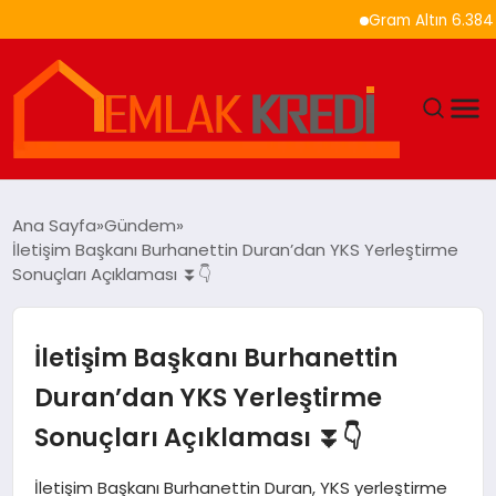
Gram Altın 6.384 TL’ye 
GÜNDEM
Ana Sayfa
Gündem
İletişim Başkanı Burhanettin Duran’dan YKS Yerleştirme
EKONOMI
Sonuçları Açıklaması ⏬👇
DÜNYA
İletişim Başkanı Burhanettin
EĞITIM
Duran’dan YKS Yerleştirme
Sonuçları Açıklaması ⏬👇
MAGAZIN
İletişim Başkanı Burhanettin Duran, YKS yerleştirme
SAĞLIK