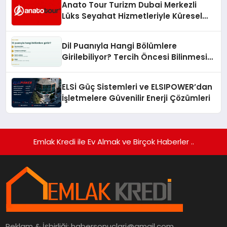
Anato Tour Turizm Dubai Merkezli
Lüks Seyahat Hizmetleriyle Küresel
Turizmde Öne Çıkıyor
Dil Puanıyla Hangi Bölümlere
Girilebiliyor? Tercih Öncesi Bilinmesi
Gerekenler
ELSİ Güç Sistemleri ve ELSIPOWER’dan
İşletmelere Güvenilir Enerji Çözümleri
Emlak Kredi ile Ev Almak ve Birçok Haberler ..
Reklam & İşbirliği:
habersonuclari@gmail.com