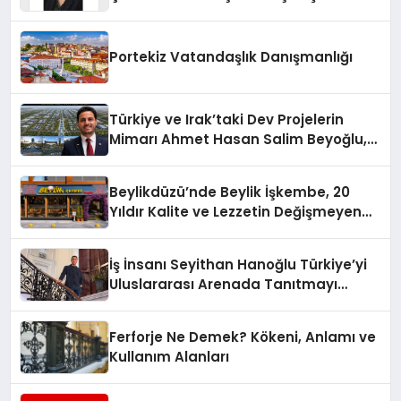
Yaman
Portekiz Vatandaşlık Danışmanlığı
Türkiye ve Irak’taki Dev Projelerin
Mimarı Ahmet Hasan Salim Beyoğlu,
10 Milyon Metrekarelik “Al Yusuf
Holding Industrial City” Projesini
Beylikdüzü’nde Beylik İşkembe, 20
Hayata Geçirecek
Yıldır Kalite ve Lezzetin Değişmeyen
Adresi
İş İnsanı Seyithan Hanoğlu Türkiye’yi
Uluslararası Arenada Tanıtmayı
Hedefliyor
Ferforje Ne Demek? Kökeni, Anlamı ve
Kullanım Alanları