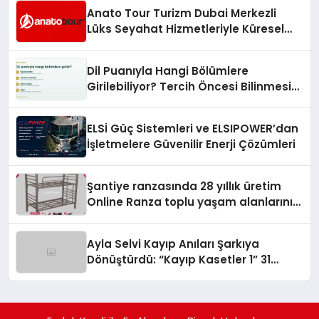
Anato Tour Turizm Dubai Merkezli
Lüks Seyahat Hizmetleriyle Küresel
Turizmde Öne Çıkıyor
Dil Puanıyla Hangi Bölümlere
Girilebiliyor? Tercih Öncesi Bilinmesi
Gerekenler
ELSİ Güç Sistemleri ve ELSIPOWER’dan
İşletmelere Güvenilir Enerji Çözümleri
Şantiye ranzasında 28 yıllık üretim
Online Ranza toplu yaşam alanlarını
tek elden donatıyor
Ayla Selvi Kayıp Anıları Şarkıya
Dönüştürdü: “Kayıp Kasetler 1” 31
Temmuz’da Yayında