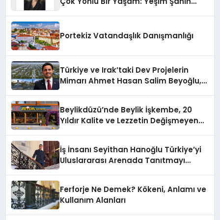
Çok Yönlü Bir Yaşam: Yeşim Şahin
Yaman
Portekiz Vatandaşlık Danışmanlığı
Türkiye ve Irak’taki Dev Projelerin
Mimarı Ahmet Hasan Salim Beyoğlu,
10 Milyon Metrekarelik “Al Yusuf
Holding Industrial City” Projesini
Beylikdüzü’nde Beylik İşkembe, 20
Hayata Geçirecek
Yıldır Kalite ve Lezzetin Değişmeyen
Adresi
İş İnsanı Seyithan Hanoğlu Türkiye’yi
Uluslararası Arenada Tanıtmayı
Hedefliyor
Ferforje Ne Demek? Kökeni, Anlamı ve
Kullanım Alanları