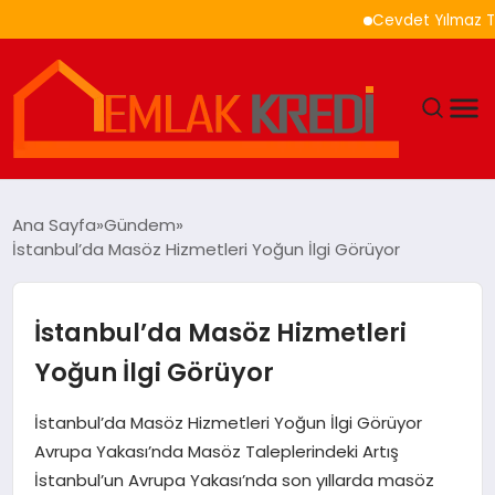
Cevdet Yılmaz Türkiye
GÜNDEM
Ana Sayfa
Gündem
İstanbul’da Masöz Hizmetleri Yoğun İlgi Görüyor
EKONOMI
DÜNYA
İstanbul’da Masöz Hizmetleri
Yoğun İlgi Görüyor
EĞITIM
İstanbul’da Masöz Hizmetleri Yoğun İlgi Görüyor
MAGAZIN
Avrupa Yakası’nda Masöz Taleplerindeki Artış
İstanbul’un Avrupa Yakası’nda son yıllarda masöz
SAĞLIK