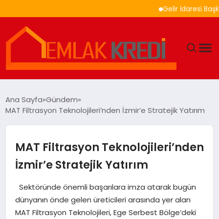
Gelir İdaresi Başkanlığ
GÜNDEM
Ana Sayfa
Gündem
MAT Filtrasyon Teknolojileri’nden İzmir’e Stratejik Yatırım
EKONOMI
DÜNYA
MAT Filtrasyon Teknolojileri’nden
İzmir’e Stratejik Yatırım
EĞITIM
Sektöründe önemli başarılara imza atarak bugün
MAGAZIN
dünyanın önde gelen üreticileri arasında yer alan
MAT Filtrasyon Teknolojileri, Ege Serbest Bölge’deki
SAĞLIK