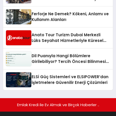
Hedefliyor
Ferforje Ne Demek? Kökeni, Anlamı ve
Kullanım Alanları
Anato Tour Turizm Dubai Merkezli
Lüks Seyahat Hizmetleriyle Küresel
Turizmde Öne Çıkıyor
Dil Puanıyla Hangi Bölümlere
Girilebiliyor? Tercih Öncesi Bilinmesi
Gerekenler
ELSİ Güç Sistemleri ve ELSIPOWER’dan
İşletmelere Güvenilir Enerji Çözümleri
Emlak Kredi ile Ev Almak ve Birçok Haberler ..