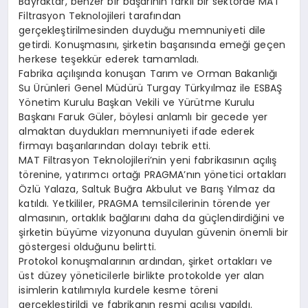
Bayraktar, benzer bir başarının farklı bir sektörde MAT
Filtrasyon Teknolojileri tarafından
gerçekleştirilmesinden duyduğu memnuniyeti dile
getirdi. Konuşmasını, şirketin başarısında emeği geçen
herkese teşekkür ederek tamamladı.
Fabrika açılışında konuşan Tarım ve Orman Bakanlığı
Su Ürünleri Genel Müdürü Turgay Türkyılmaz ile ESBAŞ
Yönetim Kurulu Başkan Vekili ve Yürütme Kurulu
Başkanı Faruk Güler, böylesi anlamlı bir gecede yer
almaktan duydukları memnuniyeti ifade ederek
firmayı başarılarından dolayı tebrik etti.
MAT Filtrasyon Teknolojileri’nin yeni fabrikasının açılış
törenine, yatırımcı ortağı PRAGMA’nın yönetici ortakları
Özlü Yalaza, Saltuk Buğra Akbulut ve Barış Yılmaz da
katıldı. Yetkililer, PRAGMA temsilcilerinin törende yer
almasının, ortaklık bağlarını daha da güçlendirdiğini ve
şirketin büyüme vizyonuna duyulan güvenin önemli bir
göstergesi olduğunu belirtti.
Protokol konuşmalarının ardından, şirket ortakları ve
üst düzey yöneticilerle birlikte protokolde yer alan
isimlerin katılımıyla kurdele kesme töreni
gerçekleştirildi ve fabrikanın resmi açılışı yapıldı.