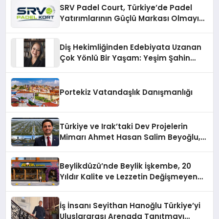
SRV Padel Court, Türkiye’de Padel
Yatırımlarının Güçlü Markası Olmayı
Sürdürüyor
Diş Hekimliğinden Edebiyata Uzanan
Çok Yönlü Bir Yaşam: Yeşim Şahin
Yaman
Portekiz Vatandaşlık Danışmanlığı
Türkiye ve Irak’taki Dev Projelerin
Mimarı Ahmet Hasan Salim Beyoğlu,
10 Milyon Metrekarelik “Al Yusuf
Holding Industrial City” Projesini
Beylikdüzü’nde Beylik İşkembe, 20
Hayata Geçirecek
Yıldır Kalite ve Lezzetin Değişmeyen
Adresi
İş İnsanı Seyithan Hanoğlu Türkiye’yi
Uluslararası Arenada Tanıtmayı