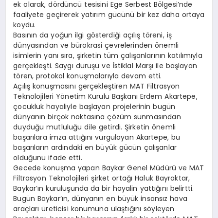
ek olarak, dördüncü tesisini Ege Serbest Bölgesi’nde
faaliyete geçirerek yatırım gücünü bir kez daha ortaya
koydu.
Basının da yoğun ilgi gösterdiği açılış töreni, iş
dünyasından ve bürokrasi çevrelerinden önemli
isimlerin yanı sıra, şirketin tüm çalışanlarının katılımıyla
gerçekleşti. Saygı duruşu ve İstiklal Marşı ile başlayan
tören, protokol konuşmalarıyla devam etti.
Açılış konuşmasını gerçekleştiren MAT Filtrasyon
Teknolojileri Yönetim Kurulu Başkanı Erdem Akartepe,
çocukluk hayaliyle başlayan projelerinin bugün
dünyanın birçok noktasına çözüm sunmasından
duyduğu mutluluğu dile getirdi. Şirketin önemli
başarılara imza attığını vurgulayan Akartepe, bu
başarıların ardındaki en büyük gücün çalışanlar
olduğunu ifade etti.
Gecede konuşma yapan Baykar Genel Müdürü ve MAT
Filtrasyon Teknolojileri şirket ortağı Haluk Bayraktar,
Baykar’ın kuruluşunda da bir hayalin yattığını belirtti.
Bugün Baykar’ın, dünyanın en büyük insansız hava
araçları üreticisi konumuna ulaştığını söyleyen