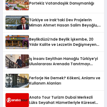
Portekiz Vatandaşlık Danışmanlığı
Türkiye ve Irak’taki Dev Projelerin
Mimarı Ahmet Hasan Salim Beyoğlu,
10 Milyon Metrekarelik “Al Yusuf
Holding Industrial City” Projesini
Beylikdüzü’nde Beylik İşkembe, 20
Hayata Geçirecek
Yıldır Kalite ve Lezzetin Değişmeyen
Adresi
İş İnsanı Seyithan Hanoğlu Türkiye’yi
Uluslararası Arenada Tanıtmayı
Hedefliyor
Ferforje Ne Demek? Kökeni, Anlamı ve
Kullanım Alanları
Anato Tour Turizm Dubai Merkezli
Lüks Seyahat Hizmetleriyle Küresel