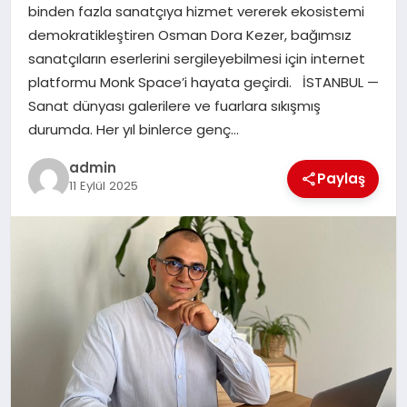
binden fazla sanatçıya hizmet vererek ekosistemi
demokratikleştiren Osman Dora Kezer, bağımsız
SIYASET
sanatçıların eserlerini sergileyebilmesi için internet
platformu Monk Space’i hayata geçirdi. İSTANBUL —
SPOR
Sanat dünyası galerilere ve fuarlara sıkışmış
durumda. Her yıl binlerce genç…
TEKNOLOJI
admin
Paylaş
11 Eylül 2025
YAŞAM