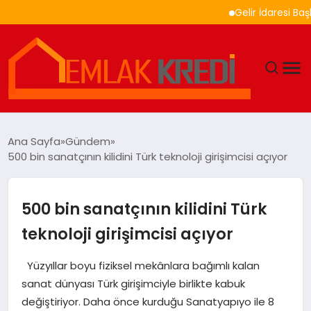
Gelir İdaresi Başkanlığ
GÜNDEM
Ana Sayfa
Gündem
500 bin sanatçının kilidini Türk teknoloji girişimcisi açıyor
EKONOMI
DÜNYA
500 bin sanatçının kilidini Türk
teknoloji girişimcisi açıyor
EĞITIM
Yüzyıllar boyu fiziksel mekânlara bağımlı kalan
MAGAZIN
sanat dünyası Türk girişimciyle birlikte kabuk
değiştiriyor. Daha önce kurduğu Sanatyapıyo ile 8
SAĞLIK