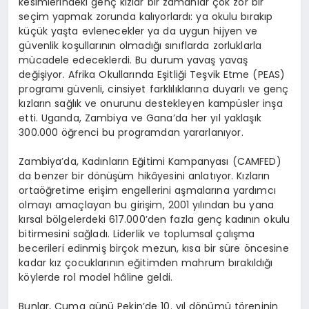
kesimlerindeki genç kızlar bir zamanlar çok zor bir
seçim yapmak zorunda kalıyorlardı: ya okulu bırakıp
küçük yaşta evlenecekler ya da uygun hijyen ve
güvenlik koşullarının olmadığı sınıflarda zorluklarla
mücadele edeceklerdi. Bu durum yavaş yavaş
değişiyor. Afrika Okullarında Eşitliği Teşvik Etme (PEAS)
programı güvenli, cinsiyet farklılıklarına duyarlı ve genç
kızların sağlık ve onurunu destekleyen kampüsler inşa
etti. Uganda, Zambiya ve Gana’da her yıl yaklaşık
300.000 öğrenci bu programdan yararlanıyor.
Zambiya’da, Kadınların Eğitimi Kampanyası (CAMFED)
da benzer bir dönüşüm hikâyesini anlatıyor. Kızların
ortaöğretime erişim engellerini aşmalarına yardımcı
olmayı amaçlayan bu girişim, 2001 yılından bu yana
kırsal bölgelerdeki 617.000’den fazla genç kadının okulu
bitirmesini sağladı. Liderlik ve toplumsal çalışma
becerileri edinmiş birçok mezun, kısa bir süre öncesine
kadar kız çocuklarının eğitimden mahrum bırakıldığı
köylerde rol model hâline geldi.
Bunlar, Cuma günü Pekin’de 10. yıl dönümü töreninin