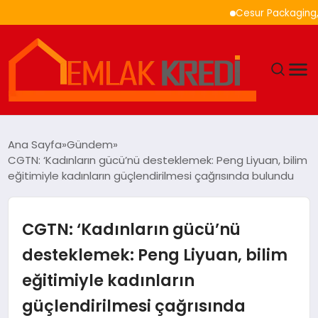
Cesur Packaging, Mısı
GÜNDEM
Ana Sayfa
Gündem
CGTN: ‘Kadınların gücü’nü desteklemek: Peng Liyuan, bilim
EKONOMI
eğitimiyle kadınların güçlendirilmesi çağrısında bulundu
DÜNYA
CGTN: ‘Kadınların gücü’nü
EĞITIM
desteklemek: Peng Liyuan, bilim
eğitimiyle kadınların
MAGAZIN
güçlendirilmesi çağrısında
SAĞLIK