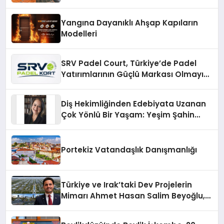
Çözümler
Yangına Dayanıklı Ahşap Kapıların
Modelleri
SRV Padel Court, Türkiye’de Padel
Yatırımlarının Güçlü Markası Olmayı
Sürdürüyor
Diş Hekimliğinden Edebiyata Uzanan
Çok Yönlü Bir Yaşam: Yeşim Şahin
Yaman
Portekiz Vatandaşlık Danışmanlığı
Türkiye ve Irak’taki Dev Projelerin
Mimarı Ahmet Hasan Salim Beyoğlu,
10 Milyon Metrekarelik “Al Yusuf
Holding Industrial City” Projesini