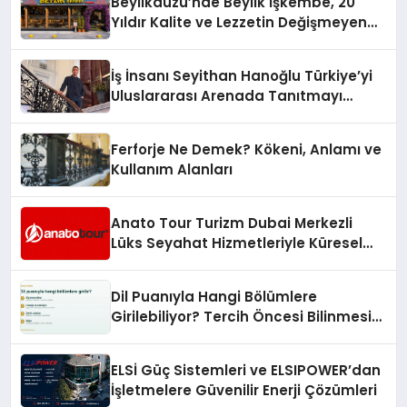
Beylikdüzü’nde Beylik İşkembe, 20
Hayata Geçirecek
Yıldır Kalite ve Lezzetin Değişmeyen
Adresi
İş İnsanı Seyithan Hanoğlu Türkiye’yi
Uluslararası Arenada Tanıtmayı
Hedefliyor
Ferforje Ne Demek? Kökeni, Anlamı ve
Kullanım Alanları
Anato Tour Turizm Dubai Merkezli
Lüks Seyahat Hizmetleriyle Küresel
Turizmde Öne Çıkıyor
Dil Puanıyla Hangi Bölümlere
Girilebiliyor? Tercih Öncesi Bilinmesi
Gerekenler
ELSİ Güç Sistemleri ve ELSIPOWER’dan
İşletmelere Güvenilir Enerji Çözümleri