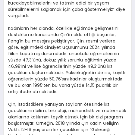
kucaklayabilmelerini ve tatmin edici bir yaşam
sürebilmelerini sağlamak için çaba göstermeliyiz” diye
vurguladı.
Kadınların her alanda, özellikle eğitimde gelişmesini
destekleme konusunda Çin’in elde ettiği başarılar,
Peng’in bu mesajını pekiştiriyor. Çin, resmi verilere
göre, eğitimdeki cinsiyet uçurumunu 2024 yılında
fiilen kapatmış durumdadır: anaokulu öğrencilerinin
yüzde 47,3’ünü, dokuz yıllık zorunlu eğitimin yüzde
46,98’ini ve lise öğrencilerinin yüzde 49,3’ünü kız
çocukları oluşturmaktadır. Yükseköğretimde ise, kayıtlı
öğrencilerin yüzde 50,76’sını kadınlar oluşturmaktadır
ve bu oran 1995’ten bu yana yüzde 14,15 puanlık bir
artışı ifade etmektedir.
Çin, istatistiklere yansıyan sayıların ötesinde kız
çocuklarının bilim, teknoloji, mühendislik ve matematik
alanlarına katılımını teşvik etmek için bir dizi program
başlatmıştır. Örneğin, 2018 yılında Çin Kadın Gelişim
Vakfı, 12-16 yaş arası kız çocukları için “Geleceği