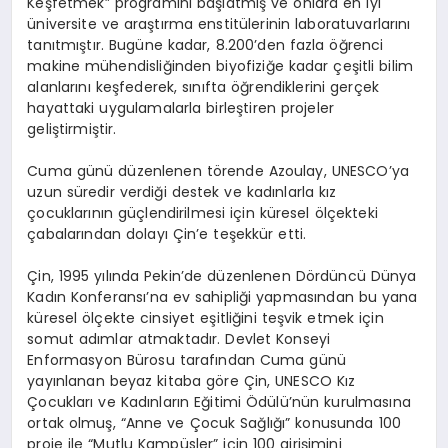
Keşfetmek” programını başlatmış ve onlara en iyi
üniversite ve araştırma enstitülerinin laboratuvarlarını
tanıtmıştır. Bugüne kadar, 8.200’den fazla öğrenci
makine mühendisliğinden biyofiziğe kadar çeşitli bilim
alanlarını keşfederek, sınıfta öğrendiklerini gerçek
hayattaki uygulamalarla birleştiren projeler
geliştirmiştir.
Cuma günü düzenlenen törende Azoulay, UNESCO’ya
uzun süredir verdiği destek ve kadınlarla kız
çocuklarının güçlendirilmesi için küresel ölçekteki
çabalarından dolayı Çin’e teşekkür etti.
Çin, 1995 yılında Pekin’de düzenlenen Dördüncü Dünya
Kadın Konferansı’na ev sahipliği yapmasından bu yana
küresel ölçekte cinsiyet eşitliğini teşvik etmek için
somut adımlar atmaktadır. Devlet Konseyi
Enformasyon Bürosu tarafından Cuma günü
yayınlanan beyaz kitaba göre Çin, UNESCO Kız
Çocukları ve Kadınların Eğitimi Ödülü’nün kurulmasına
ortak olmuş, “Anne ve Çocuk Sağlığı” konusunda 100
proje ile “Mutlu Kampüsler” için 100 girişimini