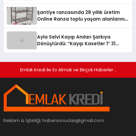
Şantiye ranzasında 28 yıllık üretim
Online Ranza toplu yaşam alanlarını
tek elden donatıyor
Ayla Selvi Kayıp Anıları Şarkıya
Dönüştürdü: “Kayıp Kasetler 1” 31
Temmuz’da Yayında
Emlak Kredi ile Ev Almak ve Birçok Haberler ..
Reklam & İşbirliği:
habersonuclari@gmail.com