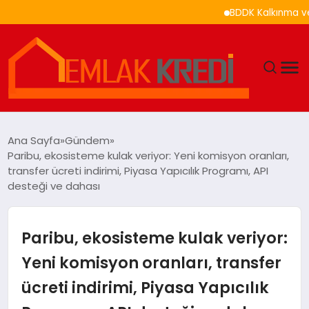
BDDK Kalkınma ve Yatırım
GÜNDEM
Ana Sayfa
Gündem
Paribu, ekosisteme kulak veriyor: Yeni komisyon oranları,
EKONOMI
transfer ücreti indirimi, Piyasa Yapıcılık Programı, API
desteği ve dahası
DÜNYA
Paribu, ekosisteme kulak veriyor:
EĞITIM
Yeni komisyon oranları, transfer
MAGAZIN
ücreti indirimi, Piyasa Yapıcılık
SAĞLIK