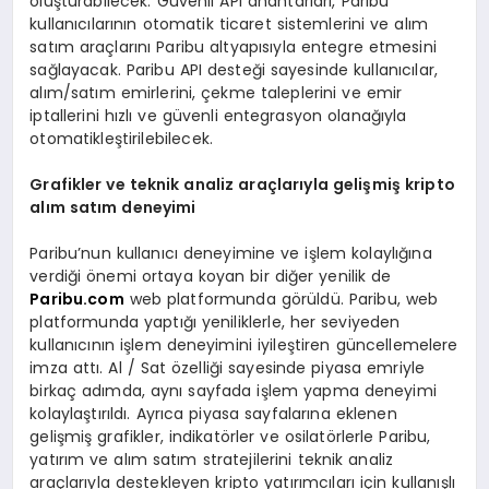
oluşturabilecek. Güvenli API anahtarları, Paribu
kullanıcılarının otomatik ticaret sistemlerini ve alım
satım araçlarını Paribu altyapısıyla entegre etmesini
sağlayacak. Paribu API desteği sayesinde kullanıcılar,
alım/satım emirlerini, çekme taleplerini ve emir
iptallerini hızlı ve güvenli entegrasyon olanağıyla
otomatikleştirilebilecek.
Grafikler ve teknik analiz araçlarıyla gelişmiş
kripto
al
ım satım deneyimi
Paribu’nun kullanıcı deneyimine ve işlem kolaylığına
verdiği önemi ortaya koyan bir diğer yenilik de
Paribu.com
web platformunda görüldü. Paribu, web
platformunda yaptığı yeniliklerle, her seviyeden
kullanıcının işlem deneyimini iyileştiren güncellemelere
imza attı. Al / Sat özelliği sayesinde piyasa emriyle
birkaç adımda, aynı sayfada işlem yapma deneyimi
kolaylaştırıldı. Ayrıca piyasa sayfalarına eklenen
gelişmiş grafikler, indikatörler ve osilatörlerle Paribu,
yatırım ve alım satım stratejilerini teknik analiz
araçlarıyla destekleyen kripto yatırımcıları için kullanışlı