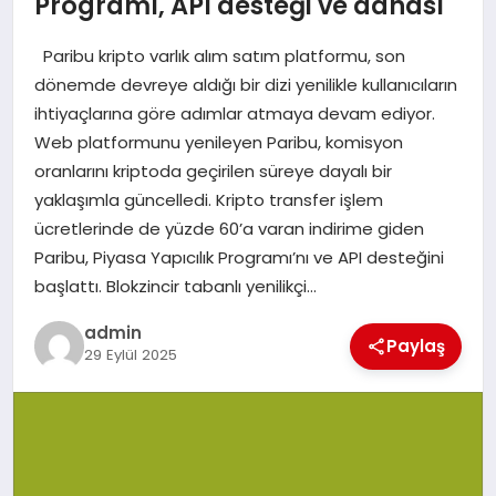
Programı, API desteği ve dahası
Paribu kripto varlık alım satım platformu, son
SIYASET
dönemde devreye aldığı bir dizi yenilikle kullanıcıların
ihtiyaçlarına göre adımlar atmaya devam ediyor.
SPOR
Web platformunu yenileyen Paribu, komisyon
oranlarını kriptoda geçirilen süreye dayalı bir
TEKNOLOJI
yaklaşımla güncelledi. Kripto transfer işlem
ücretlerinde de yüzde 60’a varan indirime giden
YAŞAM
Paribu, Piyasa Yapıcılık Programı’nı ve API desteğini
başlattı. Blokzincir tabanlı yenilikçi…
admin
Paylaş
29 Eylül 2025