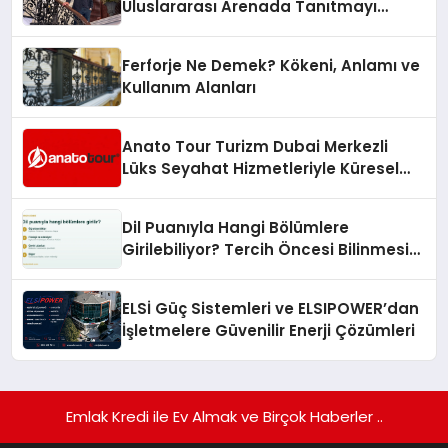
Uluslararası Arenada Tanıtmayı
Hedefliyor
Ferforje Ne Demek? Kökeni, Anlamı ve
Kullanım Alanları
Anato Tour Turizm Dubai Merkezli
Lüks Seyahat Hizmetleriyle Küresel
Turizmde Öne Çıkıyor
Dil Puanıyla Hangi Bölümlere
Girilebiliyor? Tercih Öncesi Bilinmesi
Gerekenler
ELSİ Güç Sistemleri ve ELSIPOWER’dan
İşletmelere Güvenilir Enerji Çözümleri
Emlak Kredi ile Ev Almak ve Birçok Haberler ..