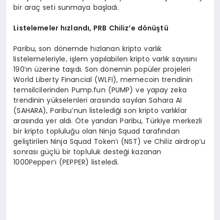
bir araç seti sunmaya başladı.
Listelemeler hızlandı
, PRB Chiliz
’
e d
ö
nüştü
Paribu, son dönemde hızlanan kripto varlık
listelemeleriyle, işlem yapılabilen kripto varlık sayısını
190’ın üzerine taşıdı. Son dönemin popüler projeleri
World Liberty Financial (WLFI), memecoin trendinin
temsilcilerinden Pump.fun (PUMP) ve yapay zeka
trendinin yükselenleri arasında sayılan Sahara AI
(SAHARA), Paribu’nun listelediği son kripto varlıklar
arasında yer aldı. Öte yandan Paribu, Türkiye merkezli
bir kripto topluluğu olan Ninja Squad tarafından
geliştirilen Ninja Squad Token’ı (NST) ve Chiliz airdrop’u
sonrası güçlü bir topluluk desteği kazanan
1000Pepper’ı (PEPPER) listeledi.