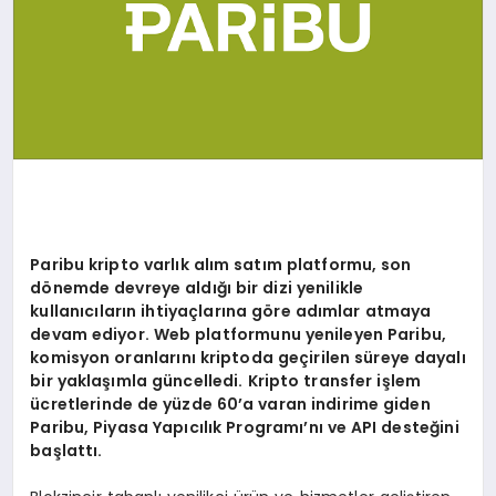
Paribu kripto varlık alım satım platformu, son
d
ö
nemde devreye aldığı bir dizi yenilikle
kullanıcıların ihtiyaçlarına g
ö
re ad
ımlar atmaya
devam ediyor. Web platformunu yenileyen Paribu,
komisyon oranlarını kriptoda geçirilen süreye dayalı
bir yaklaşımla güncelledi. Kripto transfer işlem
ücretlerinde de yüzde 60
’
a varan indirime giden
Paribu, Piyasa Yapıcılık Programı’nı
ve API deste
ğini
başlattı.