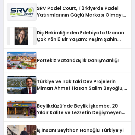
SRV Padel Court, Türkiye’de Padel
Yatırımlarının Güçlü Markası Olmayı
Sürdürüyor
Diş Hekimliğinden Edebiyata Uzanan
Çok Yönlü Bir Yaşam: Yeşim Şahin
Yaman
Portekiz Vatandaşlık Danışmanlığı
Türkiye ve Irak’taki Dev Projelerin
Mimarı Ahmet Hasan Salim Beyoğlu,
10 Milyon Metrekarelik “Al Yusuf
Holding Industrial City” Projesini
Beylikdüzü’nde Beylik İşkembe, 20
Hayata Geçirecek
Yıldır Kalite ve Lezzetin Değişmeyen
Adresi
İş İnsanı Seyithan Hanoğlu Türkiye’yi