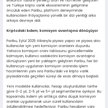
Blokzincir tabanlı yenilikçi ürün ve hizmetler geliştiren
ve Türkiye kripto varlık ekosisteminin gelişimine
öncülük eden Paribu, platform deneyiminde
kullanıcıların ihtiyaçlarına yönelik bir dizi yeniliği arka
arkaya devreye aldı.
Kriptodaki kıdem, komisyon avantajı
na d
ö
nüşüyor
Paribu, Eylül 2025 itibarıyla piyasa yapıcı ve piyasa alıcı
kullanıcılar için yeni komisyon oranlarını duyurdu.
Yalnızca komisyon oranı tablosunu güncellemekle
kalmayan, kullanıcı sadakatini komisyon avantajına
dönüştüren yeni bir yaklaşım geliştiren Paribu, her bir
kullanıcıya uygulanan komisyon oranında işlem
hacimlerinin yanı sıra Paribu’daki ve kripto varlık
piyasalarında geçirilen süreyi de esas almaya başladı.
Yeni modelde kullanıcılar, hesap oluşturdukları tarihe
göre 0–2 yıl, 2–5 yıl ve 5+ yıl segmentlerine ayrılıyor. Bu
kapsamda, kıdem yılı arttıkça daha düşük komisyon
oranları uygulanarak uzun süreli kullanıcıların
ödüllendirilmesi hedefleniyor. Paribu hesabının yanı